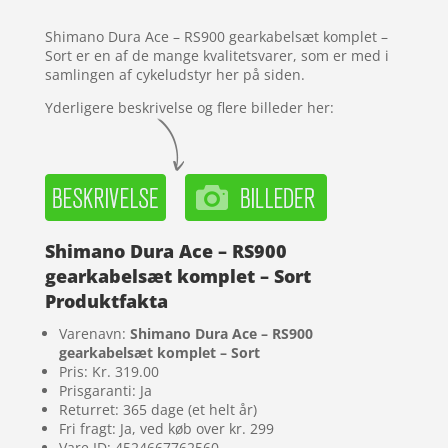
kundebedø
mmelser
Shimano Dura Ace – RS900 gearkabelsæt komplet –
Sort er en af de mange kvalitetsvarer, som er med i
samlingen af cykeludstyr her på siden.
Yderligere beskrivelse og flere billeder her:
Shimano Dura Ace – RS900
gearkabelsæt komplet – Sort
Produktfakta
Varenavn:
Shimano Dura Ace – RS900
gearkabelsæt komplet – Sort
Pris: Kr. 319.00
Prisgaranti: Ja
Returret: 365 dage (et helt år)
Fri fragt: Ja, ved køb over kr. 299
Vare ID: 4524667762560