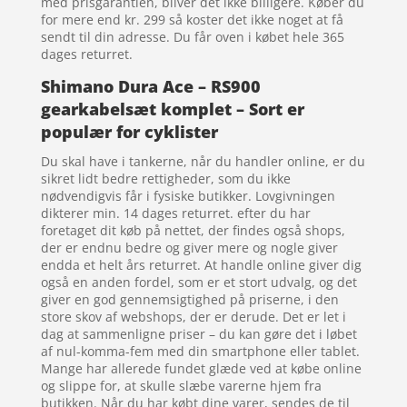
med prisgarantien, bliver det ikke billigere. Køber du
for mere end kr. 299 så koster det ikke noget at få
sendt til din adresse. Du får oven i købet hele 365
dages returret.
Shimano Dura Ace – RS900
gearkabelsæt komplet – Sort er
populær for cyklister
Du skal have i tankerne, når du handler online, er du
sikret lidt bedre rettigheder, som du ikke
nødvendigvis får i fysiske butikker. Lovgivningen
dikterer min. 14 dages returret. efter du har
foretaget dit køb på nettet, der findes også shops,
der er endnu bedre og giver mere og nogle giver
endda et helt års returret. At handle online giver dig
også en anden fordel, som er et stort udvalg, og det
giver en god gennemsigtighed på priserne, i den
store skov af webshops, der er derude. Det er let i
dag at sammenligne priser – du kan gøre det i løbet
af nul-komma-fem med din smartphone eller tablet.
Mange har allerede fundet glæde ved at købe online
og slippe for, at skulle slæbe varerne hjem fra
butikken. Når du har købt dine varer, sendes de til