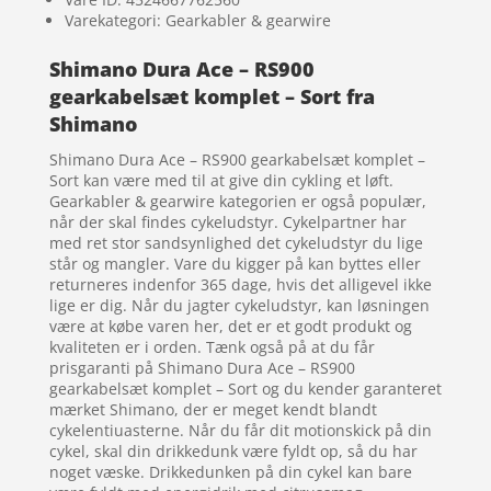
Varekategori: Gearkabler & gearwire
Shimano Dura Ace – RS900
gearkabelsæt komplet – Sort fra
Shimano
Shimano Dura Ace – RS900 gearkabelsæt komplet –
Sort kan være med til at give din cykling et løft.
Gearkabler & gearwire kategorien er også populær,
når der skal findes cykeludstyr. Cykelpartner har
med ret stor sandsynlighed det cykeludstyr du lige
står og mangler. Vare du kigger på kan byttes eller
returneres indenfor 365 dage, hvis det alligevel ikke
lige er dig. Når du jagter cykeludstyr, kan løsningen
være at købe varen her, det er et godt produkt og
kvaliteten er i orden. Tænk også på at du får
prisgaranti på Shimano Dura Ace – RS900
gearkabelsæt komplet – Sort og du kender garanteret
mærket Shimano, der er meget kendt blandt
cykelentiuasterne. Når du får dit motionskick på din
cykel, skal din drikkedunk være fyldt op, så du har
noget væske. Drikkedunken på din cykel kan bare