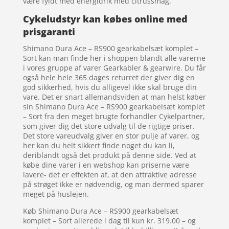
være fyldt med energidrik med citrussmag.
Cykeludstyr kan købes online med
prisgaranti
Shimano Dura Ace – RS900 gearkabelsæt komplet –
Sort kan man finde her i shoppen blandt alle varerne
i vores gruppe af varer Gearkabler & gearwire. Du får
også hele hele 365 dages returret der giver dig en
god sikkerhed, hvis du alligevel ikke skal bruge din
vare. Det er snart allemandsviden at man helst køber
sin Shimano Dura Ace – RS900 gearkabelsæt komplet
– Sort fra den meget brugte forhandler Cykelpartner,
som giver dig det store udvalg til de rigtige priser.
Det store vareudvalg giver en stor pulje af varer, og
her kan du helt sikkert finde noget du kan li,
deriblandt også det produkt på denne side. Ved at
købe dine varer i en webshop kan priserne være
lavere- det er effekten af, at den attraktive adresse
på strøget ikke er nødvendig, og man dermed sparer
meget på huslejen.
Køb Shimano Dura Ace – RS900 gearkabelsæt
komplet – Sort allerede i dag til kun kr. 319.00 – og