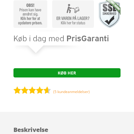
KØB HER
(
5
kundeanmeldelser)
Bedømt
som
4.5
ud af 5
baseret
Beskrivelse
på