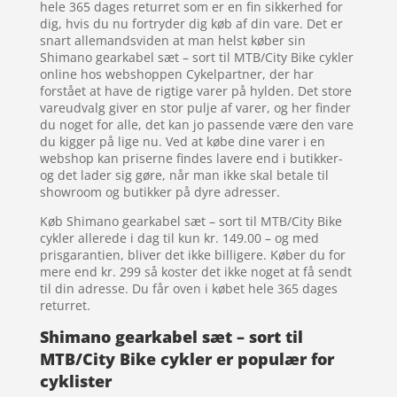
hele 365 dages returret som er en fin sikkerhed for
dig, hvis du nu fortryder dig køb af din vare. Det er
snart allemandsviden at man helst køber sin
Shimano gearkabel sæt – sort til MTB/City Bike cykler
online hos webshoppen Cykelpartner, der har
forstået at have de rigtige varer på hylden. Det store
vareudvalg giver en stor pulje af varer, og her finder
du noget for alle, det kan jo passende være den vare
du kigger på lige nu. Ved at købe dine varer i en
webshop kan priserne findes lavere end i butikker-
og det lader sig gøre, når man ikke skal betale til
showroom og butikker på dyre adresser.
Køb Shimano gearkabel sæt – sort til MTB/City Bike
cykler allerede i dag til kun kr. 149.00 – og med
prisgarantien, bliver det ikke billigere. Køber du for
mere end kr. 299 så koster det ikke noget at få sendt
til din adresse. Du får oven i købet hele 365 dages
returret.
Shimano gearkabel sæt – sort til
MTB/City Bike cykler er populær for
cyklister