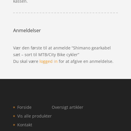
kassen.
Anmeldelser
Vær den første til at anmelde “Shimano gearkabel
sæt – sort til MTB/City Bike cykler”
Du skal være
logged in
for at afgive en anmeldelse.
Forside
Oversigt artikler
Vis alle produkter
Kontakt