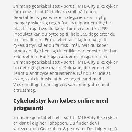
Shimano gearkabel sæt – sort til MTB/City Bike cykler
får mange til at få et ekstra smil på læben.
Gearkabler & gearwire er kategorien som rigtig
mange ønsker sig noget fra. Cykelpartner tilbyder
bl.a. fri fragt hvis du køber for mere end kr. 299.
Produktet kan du bytte op til hele 365 dage efter du
har bestilt den. Er du løbet sur i jagten på godt
cykeludstyr, så er du faktisk i mål, hvis du køber
produktet lige her, og du er ikke den eneste, der har
købt det her. Husk også at der er prisgaranti på
Shimano gearkabel sæt – sort til MTB/City Bike cykler
fra det rigtig fede mærke Shimano, der er meget
kendt blandt cykelentiuasterne. Når du er ude at
cykle, skal du huske at have noget vand med.
Væskeindtaget kan sagtens være energidrik med
citrussmag.
Cykeludstyr kan købes online med
prisgaranti
Shimano gearkabel sæt – sort til MTB/City Bike cykler
er klar til dig her i shoppen. Du finder den i
varegruppen Gearkabler & gearwire. Der følger også