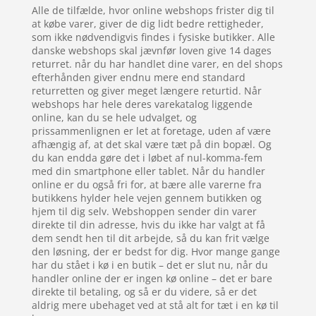
Alle de tilfælde, hvor online webshops frister dig til
at købe varer, giver de dig lidt bedre rettigheder,
som ikke nødvendigvis findes i fysiske butikker. Alle
danske webshops skal jævnfør loven give 14 dages
returret. når du har handlet dine varer, en del shops
efterhånden giver endnu mere end standard
returretten og giver meget længere returtid. Når
webshops har hele deres varekatalog liggende
online, kan du se hele udvalget, og
prissammenlignen er let at foretage, uden af være
afhængig af, at det skal være tæt på din bopæl. Og
du kan endda gøre det i løbet af nul-komma-fem
med din smartphone eller tablet. Når du handler
online er du også fri for, at bære alle varerne fra
butikkens hylder hele vejen gennem butikken og
hjem til dig selv. Webshoppen sender din varer
direkte til din adresse, hvis du ikke har valgt at få
dem sendt hen til dit arbejde, så du kan frit vælge
den løsning, der er bedst for dig. Hvor mange gange
har du stået i kø i en butik – det er slut nu, når du
handler online der er ingen kø online – det er bare
direkte til betaling, og så er du videre, så er det
aldrig mere ubehaget ved at stå alt for tæt i en kø til