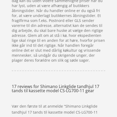
dag kan du uden videre sammenligne priser når du
har lyst, uden at være afhængig af butikkers
åbningstider. Når du handler online er du også fri
for, at være underlagt butikkernes åbningstider. Et
fragtfirma som f.eks. Postnord eller GLS sender
varerne til din adresse, alternativt kan de sendes til
dig arbejde, du skal bare huske at vælge den rigtige
adresse. Glem alt om at stå i kø, hvor ekspedienten
lige skal ringe til en anden for at høre, hvorfor prisen
ikke går ind til det rigtige. Når handlen foregår
online det er slut med dårlig køkultur og vrissende
mennesker, så undgår du skrigende unger, der
plager deres forældre om slik og søde sager.
17 reviews for
Shimano Linkglide tandhjul 17
tands til kassette model CS-LG700-11 gear
Vær den første til at anmelde “Shimano Linkglide
tandhjul 17 tands til kassette model CS-LG700-11