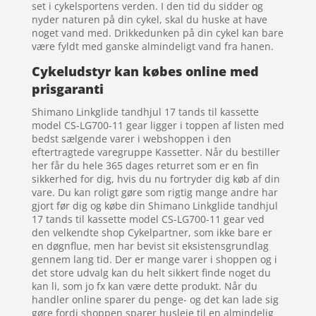
set i cykelsportens verden. I den tid du sidder og
nyder naturen på din cykel, skal du huske at have
noget vand med. Drikkedunken på din cykel kan bare
være fyldt med ganske almindeligt vand fra hanen.
Cykeludstyr kan købes online med
prisgaranti
Shimano Linkglide tandhjul 17 tands til kassette
model CS-LG700-11 gear ligger i toppen af listen med
bedst sælgende varer i webshoppen i den
eftertragtede varegruppe Kassetter. Når du bestiller
her får du hele 365 dages returret som er en fin
sikkerhed for dig, hvis du nu fortryder dig køb af din
vare. Du kan roligt gøre som rigtig mange andre har
gjort før dig og købe din Shimano Linkglide tandhjul
17 tands til kassette model CS-LG700-11 gear ved
den velkendte shop Cykelpartner, som ikke bare er
en døgnflue, men har bevist sit eksistensgrundlag
gennem lang tid. Der er mange varer i shoppen og i
det store udvalg kan du helt sikkert finde noget du
kan li, som jo fx kan være dette produkt. Når du
handler online sparer du penge- og det kan lade sig
gøre fordi shoppen sparer husleje til en almindelig