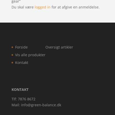
gear”
Du skal være
logged in
for at afgive en anmeldelse.
Forside
Oversigt artikler
Vis alle produkter
Kontakt
KONTAKT
Tlf: 7876 8672
Mail:
info@green-balance.dk