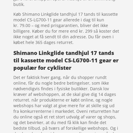
butik.
Køb Shimano Linkglide tandhjul 17 tands til kassette
model CS-LG700-11 gear allerede i dag til kun
kr. 79.00 – og med prisgarantien, bliver det ikke
billigere. Køber du for mere end kr. 299 så koster det
ikke noget at få sendt til din adresse. Du får oven i
købet hele 365 dages returret.
Shimano Linkglide tandhjul 17 tands
til kassette model CS-LG700-11 gear er
populær for cyklister
Det er faktisk hver gang, når du shopper rundt
online, får du nogle bedre betingelser, som ikke
nødvendigvis findes i fysiske butikker. Dansk lov
kræver af webshoppen, at de skal give dig 14 dages
returret. når produkterne er købt online, og nogle
webshops har valgt at give mere for at skille sig ud
fra konkurrenterne i markedet. Oveni returretten har
du online også et ret stort udvalg af varer og shops,
og det bevirker, at du med få klik kan finde det
bedste tilbud, på tværs af forskellige webshops. Og i