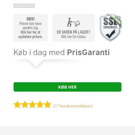
KØB HER
(
17
kundeanmeldelser)
Bedømt
som
4.8
ud af 5