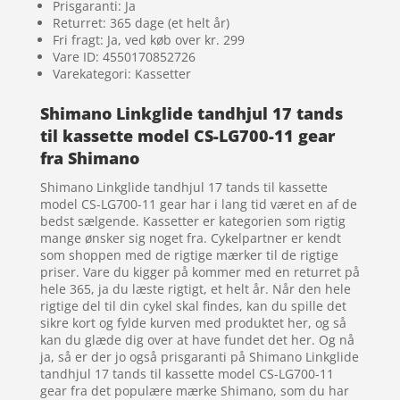
Prisgaranti: Ja
Returret: 365 dage (et helt år)
Fri fragt: Ja, ved køb over kr. 299
Vare ID: 4550170852726
Varekategori: Kassetter
Shimano Linkglide tandhjul 17 tands
til kassette model CS-LG700-11 gear
fra Shimano
Shimano Linkglide tandhjul 17 tands til kassette
model CS-LG700-11 gear har i lang tid været en af de
bedst sælgende. Kassetter er kategorien som rigtig
mange ønsker sig noget fra. Cykelpartner er kendt
som shoppen med de rigtige mærker til de rigtige
priser. Vare du kigger på kommer med en returret på
hele 365, ja du læste rigtigt, et helt år. Når den hele
rigtige del til din cykel skal findes, kan du spille det
sikre kort og fylde kurven med produktet her, og så
kan du glæde dig over at have fundet det her. Og nå
ja, så er der jo også prisgaranti på Shimano Linkglide
tandhjul 17 tands til kassette model CS-LG700-11
gear fra det populære mærke Shimano, som du har