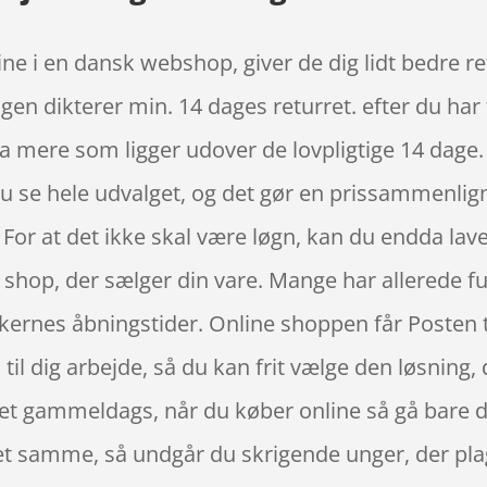
ne i en dansk webshop, giver de dig lidt bedre r
ngen dikterer min. 14 dages returret. efter du har 
a mere som ligger udover de lovpligtige 14 dage
du se hele udvalget, og det gør en prissammenlign
. For at det ikke skal være løgn, kan du endda l
 de shop, der sælger din vare. Mange har allerede 
kernes åbningstider. Online shoppen får Posten til
til dig arbejde, så du kan frit vælge den løsning,
 ret gammeldags, når du køber online så gå bare di
et samme, så undgår du skrigende unger, der pla