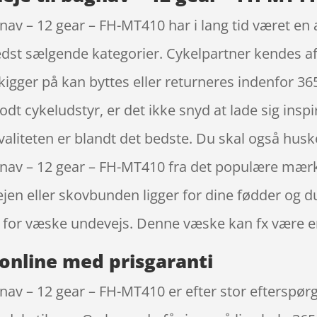
nav – 12 gear – FH-MT410 har i lang tid været en
bedst sælgende kategorier. Cykelpartner kendes a
igger på kan byttes eller returneres indenfor 365 
 godt cykeludstyr, er det ikke snyd at lade sig ins
aliteten er blandt det bedste. Du skal også huske
gnav – 12 gear – FH-MT410 fra det populære mær
en eller skovbunden ligger for dine fødder og du 
 for væske undevejs. Denne væske kan fx være en
online med prisgaranti
v – 12 gear – FH-MT410 er efter stor efterspørgsel