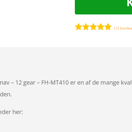
(
12
kundea
Bedømt
som
4.9
ud af 5
baseret på
kundebedøm
melser
nav – 12 gear – FH-MT410 er en af de mange kval
iden.
leder her: