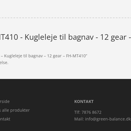
410 - Kugleleje til bagnav - 12 gear
– Kugleleje til bagnav – 12 gear – FH-MT410”
else.
rside
KONTAKT
s alle produkter
Tlf: 7876 8672
ntakt
Mail:
info@green-balance.dk