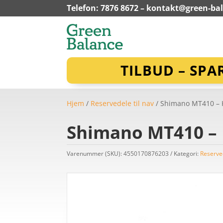
Telefon: 7876 8672 –
kontakt@green-ba
TILBUD – SPA
Hjem
/
Reservedele til nav
/ Shimano MT410 – K
Shimano MT410 – K
Varenummer (SKU):
4550170876203
Kategori:
Reserved