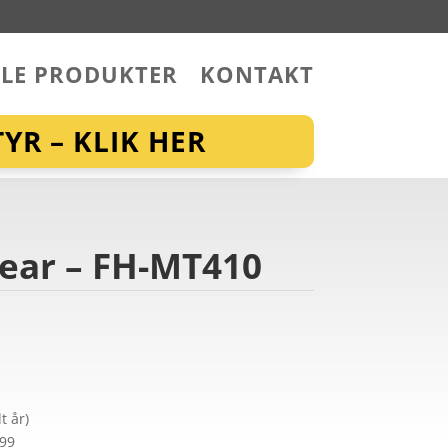
LLE PRODUKTER
KONTAKT
YR – KLIK HER
gear – FH-MT410
t år)
299