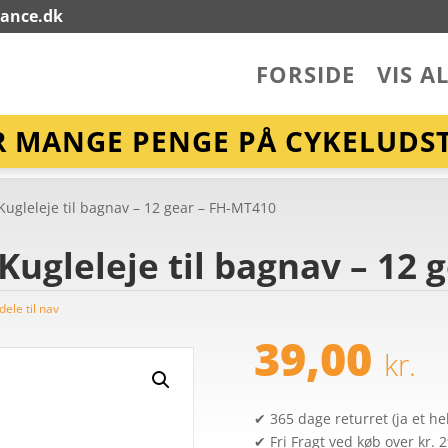
lance.dk
FORSIDE
VIS A
R MANGE PENGE PÅ CYKELUDST
ugleleje til bagnav – 12 gear – FH-MT410
ugleleje til bagnav – 12 
ele til nav
39,00
kr.
✔ 365 dage returret (ja et hel
✔ Fri Fragt ved køb over kr. 