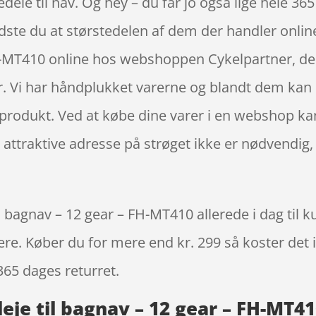
ele til nav. Og hey – du får jo også lige hele 365
 Vidste du at størstedelen af dem der handler on
FH-MT410 online hos webshoppen Cykelpartner, de
. Vi har håndplukket varerne og blandt dem kan d
te produkt. Ved at købe dine varer i en webshop ka
den attraktive adresse på strøget ikke er nødvend
 bagnav – 12 gear – FH-MT410 allerede i dag til k
igere. Køber du for mere end kr. 299 så koster det i
365 dages returret.
je til bagnav – 12 gear – FH-MT41