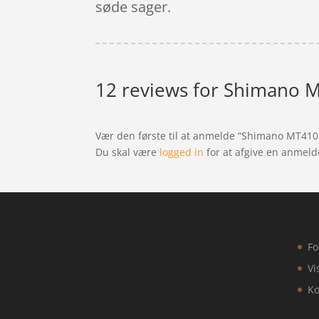
søde sager.
12 reviews for
Shimano MT
Vær den første til at anmelde “Shimano MT410 
Du skal være
logged in
for at afgive en anmeld
Fo
Vi
Ko