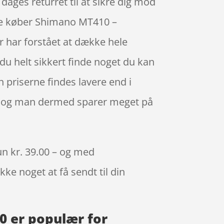
 dages returret til at sikre dig mod
line køber Shimano MT410 –
r har forstået at dække hele
u helt sikkert finde noget du kan
n priserne findes lavere end i
ig, og man dermed sparer meget på
un kr. 39.00 – og med
kke noget at få sendt til din
0 er populær for