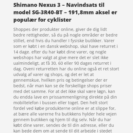
Shimano Nexus 3 – Navindsats til
model SG-3R40-BT – 191,8mm aksel er
populær for cyklister
Shoppes der produkter online, giver de dig lidt
bedre rettigheder, så du på nogle områder er bedre
stillet, end hvis du handler I fysiske butikker. Varer
som er købt i en dansk webshop, skal have returret i
14 dage. efter du har købt dine varer, og nogle
webshops har valgt at give mere det er slet ikke
ualmindeligt, at få 30, 60 eller 90 dages returret i
dag. Oveni returretten har du online også et ret stort
udvalg af varer og shops, og det er let at
gennemskue, hvilken pris og betingelser der er
bedst, når man kan se de forskellige shops priser
med det samme. For at det ikke skal være løgn, kan
du endda lave en prissammenligning direkte på din
mobiltelefon i bussen eller toget. Den helt stort
fordel ved købe produkterne online er at slippe for,
at bære alle varerne fra butikkens hylder hele vejen
gennem butikken og hjem til dig selv. Når du har
købt dine varer, sendes de til din adresse, eller du
kan bede dem om at sende til dit arbejde i stedet