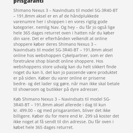
prisgaranti
Shimano Nexus 3 – Navindsats til model SG-3R40-BT
– 191,8mm aksel er en af de håndplukkede
varenumre her i shoppen i en vores rigtig gode
kategorier, nemlig Nav. Og hey – du får jo også lige
hele 365 dages returret oven i hatten når du køber
din vare. Det er efterhånden velkendt at online
shoppere køber deres Shimano Nexus 3 –
Navindsats til model SG-3R40-BT – 191,8mm aksel
online hos webshoppen Cykelpartner, som er den
foretrukne shop blandt online shoppere. Hos
webshoppens store udvalg kan du helt sikkert finde
noget du kan li, det kan jo passende være produktet
er på siden. Køber du varer online er priserne
bedre- og det lader sig gøre, når man ikke skal betale
til showroom og butikker på dyre adresser.
Køb Shimano Nexus 3 – Navindsats til model SG-
3R40-BT – 191,8mm aksel allerede i dag til kun
kr. 499.00 – og med prisgarantien, bliver det ikke
billigere. Køber du for mere end kr. 299 så koster det
ikke noget at få sendt til din adresse. Du får oven i
købet hele 365 dages returret.