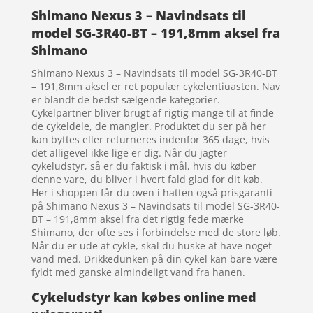
Shimano Nexus 3 – Navindsats til
model SG-3R40-BT – 191,8mm aksel fra
Shimano
Shimano Nexus 3 – Navindsats til model SG-3R40-BT
– 191,8mm aksel er ret populær cykelentiuasten. Nav
er blandt de bedst sælgende kategorier.
Cykelpartner bliver brugt af rigtig mange til at finde
de cykeldele, de mangler. Produktet du ser på her
kan byttes eller returneres indenfor 365 dage, hvis
det alligevel ikke lige er dig. Når du jagter
cykeludstyr, så er du faktisk i mål, hvis du køber
denne vare, du bliver i hvert fald glad for dit køb.
Her i shoppen får du oven i hatten også prisgaranti
på Shimano Nexus 3 – Navindsats til model SG-3R40-
BT – 191,8mm aksel fra det rigtig fede mærke
Shimano, der ofte ses i forbindelse med de store løb.
Når du er ude at cykle, skal du huske at have noget
vand med. Drikkedunken på din cykel kan bare være
fyldt med ganske almindeligt vand fra hanen.
Cykeludstyr kan købes online med