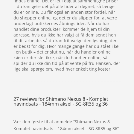
findes online. Det er let i dag at sammenligne priser
– du kan gøre det på alle tider af døgnet, så længe
du er online. Du får også en anden stor fordel, når
du shopper online, og det er du slipper for, at være
underlagt butikkernes åbningstider. Når du har
handlet dine produkter, kommer de hjem til din
adresse, hvis du ikke har valgt at få dem sendt hen
til dit arbejde, så du kan frit vælge den løsning, der
er bedst for dig. Hvor mange gange har du stået i kø
i en butik – det er slut nu, når du handler online
køen er der slet ikke, når du handler online, så
spilder du ikke din tid på at vente på fru Hansen, der
lige skal spørge om, hvad hver enkelt ting koster.
27 reviews for
Shimano Nexus 8 - Komplet
navindsats - 184mm aksel - SG-8R35 og 36
Vær den første til at anmelde “Shimano Nexus 8 –
Komplet navindsats – 184mm aksel – SG-8R35 og 36”