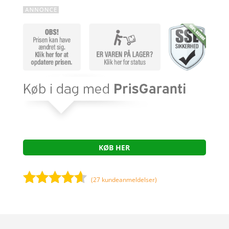
KØB HER
(
27
kundeanmeldelser)
Bedømt
som
4.5
ud af 5