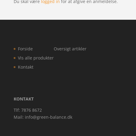
Du skal være
logged in
for at afgive en anmeldelse.
Forside
Oversigt artikler
Vis alle produkter
Kontakt
KONTAKT
Tlf: 7876 8672
Mail:
info@green-balance.dk