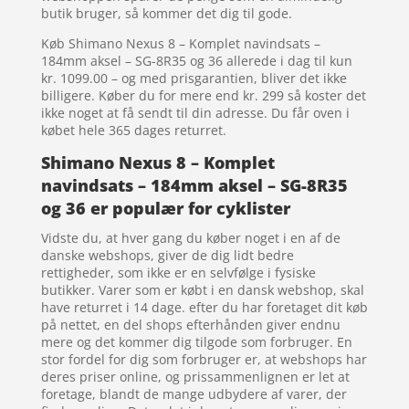
butik bruger, så kommer det dig til gode.
Køb Shimano Nexus 8 – Komplet navindsats –
184mm aksel – SG-8R35 og 36 allerede i dag til kun
kr. 1099.00 – og med prisgarantien, bliver det ikke
billigere. Køber du for mere end kr. 299 så koster det
ikke noget at få sendt til din adresse. Du får oven i
købet hele 365 dages returret.
Shimano Nexus 8 – Komplet
navindsats – 184mm aksel – SG-8R35
og 36 er populær for cyklister
Vidste du, at hver gang du køber noget i en af de
danske webshops, giver de dig lidt bedre
rettigheder, som ikke er en selvfølge i fysiske
butikker. Varer som er købt i en dansk webshop, skal
have returret i 14 dage. efter du har foretaget dit køb
på nettet, en del shops efterhånden giver endnu
mere og det kommer dig tilgode som forbruger. En
stor fordel for dig som forbruger er, at webshops har
deres priser online, og prissammenlignen er let at
foretage, blandt de mange udbydere af varer, der