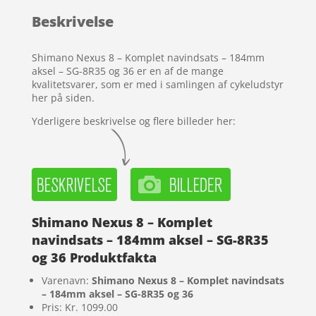
baseret
Beskrivelse
på
kundebedø
mmelser
Shimano Nexus 8 – Komplet navindsats – 184mm
aksel – SG-8R35 og 36 er en af de mange
kvalitetsvarer, som er med i samlingen af cykeludstyr
her på siden.
Yderligere beskrivelse og flere billeder her:
Shimano Nexus 8 – Komplet
navindsats – 184mm aksel – SG-8R35
og 36 Produktfakta
Varenavn:
Shimano Nexus 8 – Komplet navindsats
– 184mm aksel – SG-8R35 og 36
Pris: Kr. 1099.00