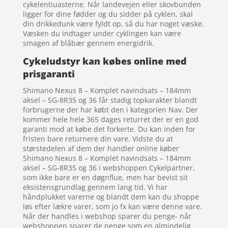
cykelentiuasterne. Når landevejen eller skovbunden
ligger for dine fødder og du sidder på cyklen, skal
din drikkedunk være fyldt op, så du har noget væske.
Væsken du indtager under cyklingen kan være
smagen af blåbær gennem energidrik.
Cykeludstyr kan købes online med
prisgaranti
Shimano Nexus 8 – Komplet navindsats – 184mm
aksel – SG-8R35 og 36 får stadig topkarakter blandt
forbrugerne der har købt den i kategorien Nav. Der
kommer hele hele 365 dages returret der er en god
garanti mod at købe det forkerte. Du kan inden for
fristen bare returnere din vare. Vidste du at
størstedelen af dem der handler online køber
Shimano Nexus 8 – Komplet navindsats – 184mm
aksel – SG-8R35 og 36 i webshoppen Cykelpartner,
som ikke bare er en døgnflue, men har bevist sit
eksistensgrundlag gennem lang tid. Vi har
håndplukket varerne og blandt dem kan du shoppe
løs efter lækre varer, som jo fx kan være denne vare.
Når der handles i webshop sparer du penge- når
webshoppen sparer de penge som en almindelig