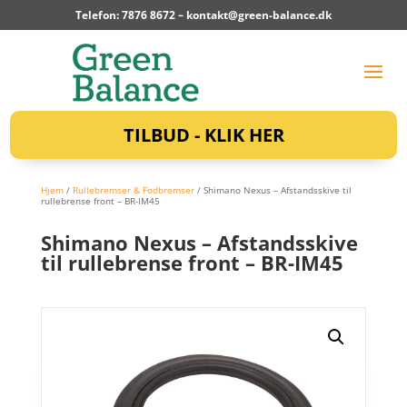
Telefon: 7876 8672 –
kontakt@green-balance.dk
TILBUD - KLIK HER
Hjem
/
Rullebremser & Fodbremser
/ Shimano Nexus – Afstandsskive til
rullebrense front – BR-IM45
Shimano Nexus – Afstandsskive
til rullebrense front – BR-IM45