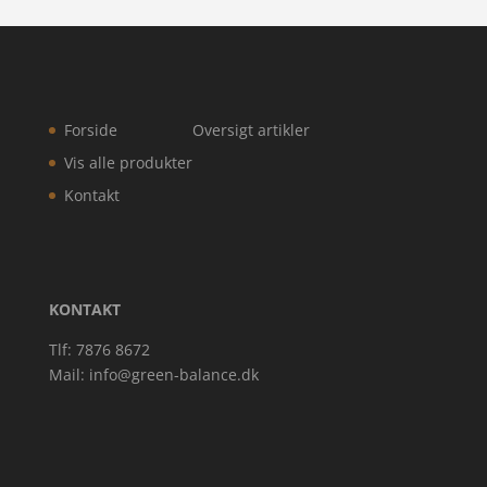
Forside
Oversigt artikler
Vis alle produkter
Kontakt
KONTAKT
Tlf: 7876 8672
Mail:
info@green-balance.dk