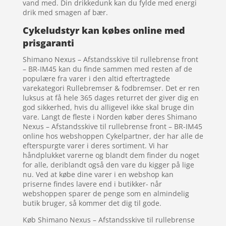
vand med. Din drikkedunk kan du fylde med energi
drik med smagen af bær.
Cykeludstyr kan købes online med
prisgaranti
Shimano Nexus – Afstandsskive til rullebrense front
– BR-IM45 kan du finde sammen med resten af de
populære fra varer i den altid eftertragtede
varekategori Rullebremser & fodbremser. Det er ren
luksus at få hele 365 dages returret der giver dig en
god sikkerhed, hvis du alligevel ikke skal bruge din
vare. Langt de fleste i Norden køber deres Shimano
Nexus – Afstandsskive til rullebrense front – BR-IM45
online hos webshoppen Cykelpartner, der har alle de
efterspurgte varer i deres sortiment. Vi har
håndplukket varerne og blandt dem finder du noget
for alle, deriblandt også den vare du kigger på lige
nu. Ved at købe dine varer i en webshop kan
priserne findes lavere end i butikker- når
webshoppen sparer de penge som en almindelig
butik bruger, så kommer det dig til gode.
Køb Shimano Nexus – Afstandsskive til rullebrense