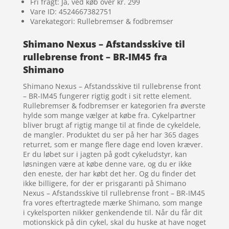
Fri fragt: Ja, ved køb over kr. 299
Vare ID: 4524667382751
Varekategori: Rullebremser & fodbremser
Shimano Nexus – Afstandsskive til
rullebrense front – BR-IM45 fra
Shimano
Shimano Nexus – Afstandsskive til rullebrense front
– BR-IM45 fungerer rigtig godt i sit rette element.
Rullebremser & fodbremser er kategorien fra øverste
hylde som mange vælger at købe fra. Cykelpartner
bliver brugt af rigtig mange til at finde de cykeldele,
de mangler. Produktet du ser på her har 365 dages
returret, som er mange flere dage end loven kræver.
Er du løbet sur i jagten på godt cykeludstyr, kan
løsningen være at købe denne vare, og du er ikke
den eneste, der har købt det her. Og du finder det
ikke billigere, for der er prisgaranti på Shimano
Nexus – Afstandsskive til rullebrense front – BR-IM45
fra vores eftertragtede mærke Shimano, som mange
i cykelsporten nikker genkendende til. Når du får dit
motionskick på din cykel, skal du huske at have noget