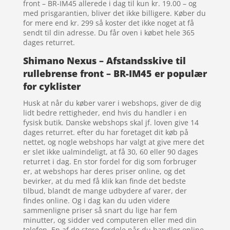
front – BR-IM45 allerede i dag til kun kr. 19.00 – og
med prisgarantien, bliver det ikke billigere. Køber du
for mere end kr. 299 så koster det ikke noget at få
sendt til din adresse. Du får oven i købet hele 365
dages returret.
Shimano Nexus – Afstandsskive til
rullebrense front – BR-IM45 er populær
for cyklister
Husk at når du køber varer i webshops, giver de dig
lidt bedre rettigheder, end hvis du handler i en
fysisk butik. Danske webshops skal jf. loven give 14
dages returret. efter du har foretaget dit køb på
nettet, og nogle webshops har valgt at give mere det
er slet ikke ualmindeligt, at få 30, 60 eller 90 dages
returret i dag. En stor fordel for dig som forbruger
er, at webshops har deres priser online, og det
bevirker, at du med få klik kan finde det bedste
tilbud, blandt de mange udbydere af varer, der
findes online. Og i dag kan du uden videre
sammenligne priser så snart du lige har fem
minutter, og sidder ved computeren eller med din
telefon. En af de store fordele når du handler online,