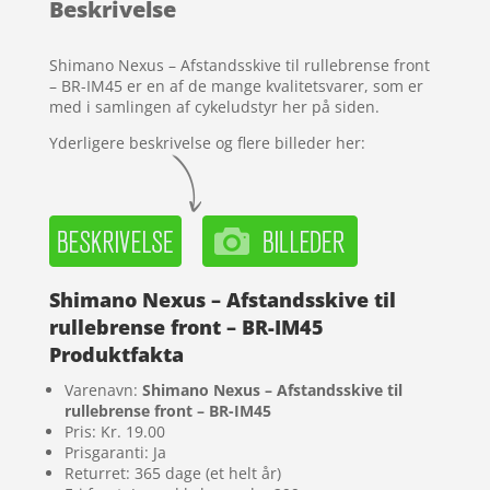
Beskrivelse
på
kundebed
ømmels
Shimano Nexus – Afstandsskive til rullebrense front
er
– BR-IM45 er en af de mange kvalitetsvarer, som er
med i samlingen af cykeludstyr her på siden.
Yderligere beskrivelse og flere billeder her:
Shimano Nexus – Afstandsskive til
rullebrense front – BR-IM45
Produktfakta
Varenavn:
Shimano Nexus – Afstandsskive til
rullebrense front – BR-IM45
Pris: Kr. 19.00
Prisgaranti: Ja
Returret: 365 dage (et helt år)