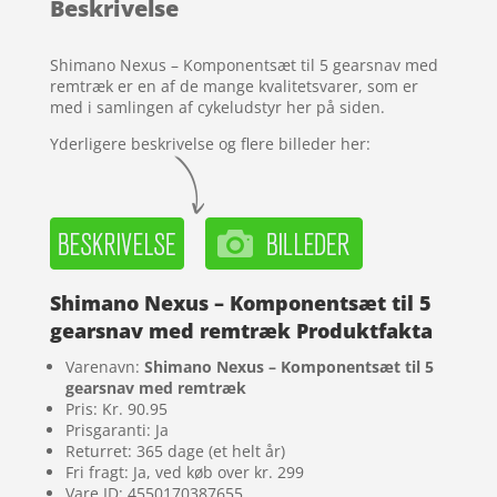
Beskrivelse
på
kundebedø
mmelser
Shimano Nexus – Komponentsæt til 5 gearsnav med
remtræk er en af de mange kvalitetsvarer, som er
med i samlingen af cykeludstyr her på siden.
Yderligere beskrivelse og flere billeder her:
Shimano Nexus – Komponentsæt til 5
gearsnav med remtræk Produktfakta
Varenavn:
Shimano Nexus – Komponentsæt til 5
gearsnav med remtræk
Pris: Kr. 90.95
Prisgaranti: Ja
Returret: 365 dage (et helt år)
Fri fragt: Ja, ved køb over kr. 299
Vare ID: 4550170387655