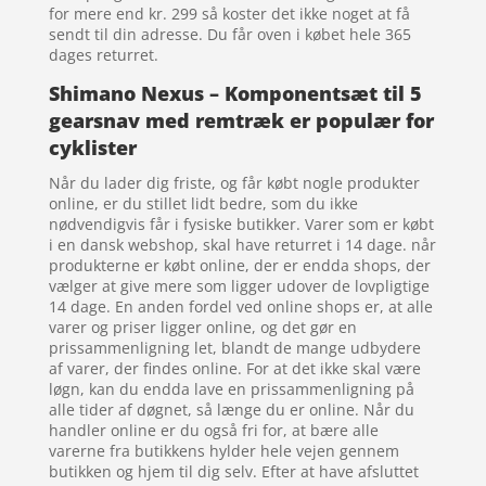
for mere end kr. 299 så koster det ikke noget at få
sendt til din adresse. Du får oven i købet hele 365
dages returret.
Shimano Nexus – Komponentsæt til 5
gearsnav med remtræk er populær for
cyklister
Når du lader dig friste, og får købt nogle produkter
online, er du stillet lidt bedre, som du ikke
nødvendigvis får i fysiske butikker. Varer som er købt
i en dansk webshop, skal have returret i 14 dage. når
produkterne er købt online, der er endda shops, der
vælger at give mere som ligger udover de lovpligtige
14 dage. En anden fordel ved online shops er, at alle
varer og priser ligger online, og det gør en
prissammenligning let, blandt de mange udbydere
af varer, der findes online. For at det ikke skal være
løgn, kan du endda lave en prissammenligning på
alle tider af døgnet, så længe du er online. Når du
handler online er du også fri for, at bære alle
varerne fra butikkens hylder hele vejen gennem
butikken og hjem til dig selv. Efter at have afsluttet