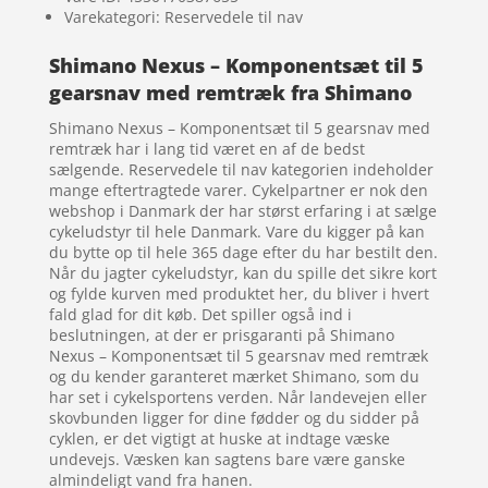
Varekategori: Reservedele til nav
Shimano Nexus – Komponentsæt til 5
gearsnav med remtræk fra Shimano
Shimano Nexus – Komponentsæt til 5 gearsnav med
remtræk har i lang tid været en af de bedst
sælgende. Reservedele til nav kategorien indeholder
mange eftertragtede varer. Cykelpartner er nok den
webshop i Danmark der har størst erfaring i at sælge
cykeludstyr til hele Danmark. Vare du kigger på kan
du bytte op til hele 365 dage efter du har bestilt den.
Når du jagter cykeludstyr, kan du spille det sikre kort
og fylde kurven med produktet her, du bliver i hvert
fald glad for dit køb. Det spiller også ind i
beslutningen, at der er prisgaranti på Shimano
Nexus – Komponentsæt til 5 gearsnav med remtræk
og du kender garanteret mærket Shimano, som du
har set i cykelsportens verden. Når landevejen eller
skovbunden ligger for dine fødder og du sidder på
cyklen, er det vigtigt at huske at indtage væske
undevejs. Væsken kan sagtens bare være ganske
almindeligt vand fra hanen.