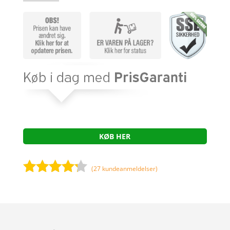
KØB HER
(
27
kundeanmeldelser)
Bedømt
som
4.1
ud af 5
baseret