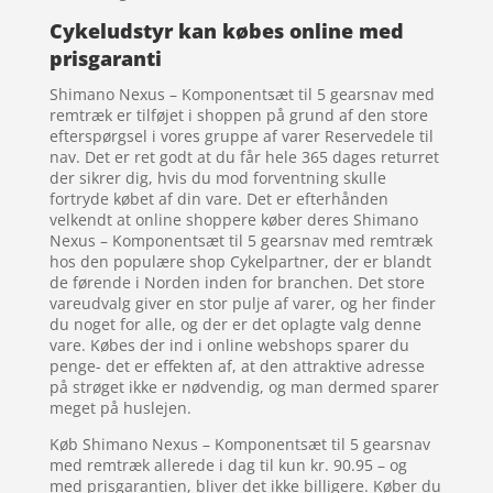
Cykeludstyr kan købes online med
prisgaranti
Shimano Nexus – Komponentsæt til 5 gearsnav med
remtræk er tilføjet i shoppen på grund af den store
efterspørgsel i vores gruppe af varer Reservedele til
nav. Det er ret godt at du får hele 365 dages returret
der sikrer dig, hvis du mod forventning skulle
fortryde købet af din vare. Det er efterhånden
velkendt at online shoppere køber deres Shimano
Nexus – Komponentsæt til 5 gearsnav med remtræk
hos den populære shop Cykelpartner, der er blandt
de førende i Norden inden for branchen. Det store
vareudvalg giver en stor pulje af varer, og her finder
du noget for alle, og der er det oplagte valg denne
vare. Købes der ind i online webshops sparer du
penge- det er effekten af, at den attraktive adresse
på strøget ikke er nødvendig, og man dermed sparer
meget på huslejen.
Køb Shimano Nexus – Komponentsæt til 5 gearsnav
med remtræk allerede i dag til kun kr. 90.95 – og
med prisgarantien, bliver det ikke billigere. Køber du