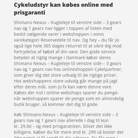
Cykeludstyr kan købes online med
prisgaranti
Shimano Nexus – Kugleleje til venstre side – 3 gears
nav og 1 gears nav ligger i toppen af listen med
bedst sælgende varer i webshoppen i vores
varekategori Reservedele til nav. Og hey – du får jo
også lige hele 365 dages returret til at sikre dig mod
fortrydelse af købet af din vare. Den gode service
betyder at rigtig mange i Danmark køber deres
Shimano Nexus – Kugleleje til venstre side – 3 gears
nav og 1 gears nav hos onlineshoppen Cykelpartner,
som giver dig det store udvalg til de rigtige priser.
Hos webshoppens store udvalg går mange på jagt
efter deres mål, som jo fx kan være denne vare.
Købes der ind i online webshops sparer du penge-
når webshoppen sparer de penge som en almindelig
butik bruger, så kommer det dig til gode.
Køb Shimano Nexus – Kugleleje til venstre side – 3
gears nav og 1 gears nav allerede i dag til kun
kr. 29.00 – og med prisgarantien, bliver det ikke
billigere. Køber du for mere end kr. 299 så koster det
ikke noget at få sendt til din adresse. Du får oven i