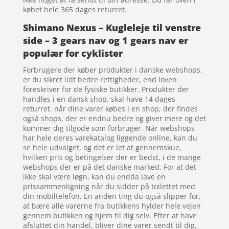
købet hele 365 dages returret.
Shimano Nexus – Kugleleje til venstre
side – 3 gears nav og 1 gears nav er
populær for cyklister
Forbrugere der køber produkter i danske webshops,
er du sikret lidt bedre rettigheder, end loven
foreskriver for de fysiske butikker. Produkter der
handles i en dansk shop, skal have 14 dages
returret. når dine varer købes i en shop, der findes
også shops, der er endnu bedre og giver mere og det
kommer dig tilgode som forbruger. Når webshops
har hele deres varekatalog liggende online, kan du
se hele udvalget, og det er let at gennemskue,
hvilken pris og betingelser der er bedst, i de mange
webshops der er på det danske marked. For at det
ikke skal være løgn, kan du endda lave en
prissammenligning når du sidder på toilettet med
din mobiltelefon. En anden ting du også slipper for,
at bære alle varerne fra butikkens hylder hele vejen
gennem butikken og hjem til dig selv. Efter at have
afsluttet din handel, bliver dine varer sendt til dig,