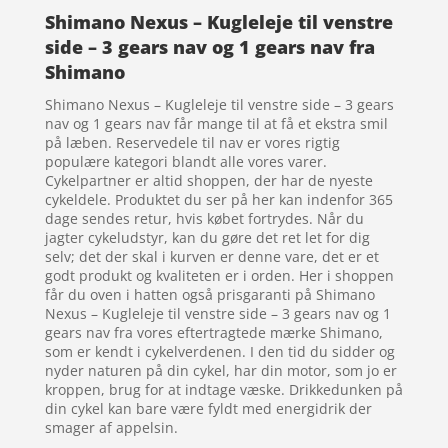
Shimano Nexus – Kugleleje til venstre
side – 3 gears nav og 1 gears nav fra
Shimano
Shimano Nexus – Kugleleje til venstre side – 3 gears
nav og 1 gears nav får mange til at få et ekstra smil
på læben. Reservedele til nav er vores rigtig
populære kategori blandt alle vores varer.
Cykelpartner er altid shoppen, der har de nyeste
cykeldele. Produktet du ser på her kan indenfor 365
dage sendes retur, hvis købet fortrydes. Når du
jagter cykeludstyr, kan du gøre det ret let for dig
selv; det der skal i kurven er denne vare, det er et
godt produkt og kvaliteten er i orden. Her i shoppen
får du oven i hatten også prisgaranti på Shimano
Nexus – Kugleleje til venstre side – 3 gears nav og 1
gears nav fra vores eftertragtede mærke Shimano,
som er kendt i cykelverdenen. I den tid du sidder og
nyder naturen på din cykel, har din motor, som jo er
kroppen, brug for at indtage væske. Drikkedunken på
din cykel kan bare være fyldt med energidrik der
smager af appelsin.