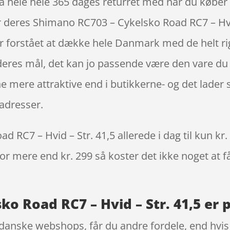
å hele hele 365 dages returret med når du køber 
 deres Shimano RC703 – Cykelsko Road RC7 – Hvid
forstået at dække hele Danmark med de helt rigti
eres mål, det kan jo passende være den vare du k
e mere attraktive end i butikkerne- og det lader 
adresser.
RC7 – Hvid – Str. 41,5 allerede i dag til kun kr
 for mere end kr. 299 så koster det ikke noget at f
o Road RC7 – Hvid – Str. 41,5 er 
danske webshops, får du andre fordele, end hvis d