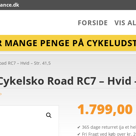
lance.dk
FORSIDE
VIS A
R MANGE PENGE PÅ CYKELUDST
ad RC7 – Hvid – Str. 41,5
ykelsko Road RC7 – Hvid –
o
1.799,0
✔ 365 dage returret (ja et hel
✔ Fri Fragt ved køb over kr. 