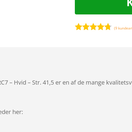
(
9
kundean
Bedømt
som
4.6
ud af 5
baseret
på
kundebedø
mmelser
 – Hvid – Str. 41,5 er en af de mange kvalitets
leder her: