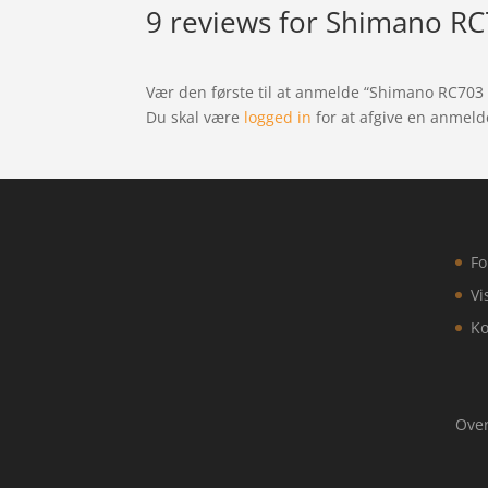
9 reviews for
Shimano RC70
Vær den første til at anmelde “Shimano RC703 –
Du skal være
logged in
for at afgive en anmeld
Fo
Vi
Ko
Over