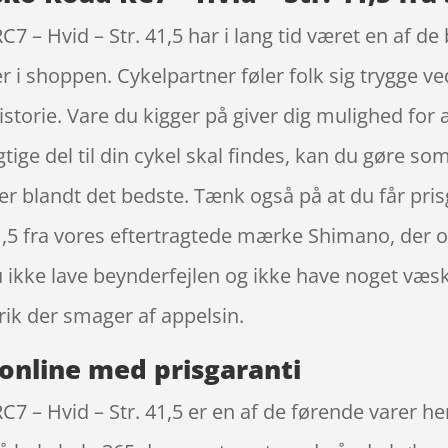
 – Hvid – Str. 41,5 har i lang tid været en af d
 i shoppen. Cykelpartner føler folk sig trygge v
torie. Vare du kigger på giver dig mulighed for at
gtige del til din cykel skal findes, kan du gøre s
 er blandt det bedste. Tænk også på at du får pr
1,5 fra vores eftertragtede mærke Shimano, der o
 du ikke lave beynderfejlen og ikke have noget v
ik der smager af appelsin.
online med prisgaranti
 – Hvid – Str. 41,5 er en af de førende varer her