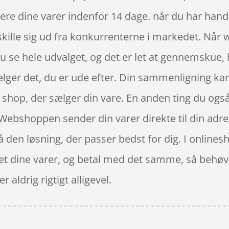
rnere dine varer indenfor 14 dage. når du har handl
kille sig ud fra konkurrenterne i markedet. Når
u se hele udvalget, og det er let at gennemskue, h
ælger det, du er ude efter. Din sammenligning kan
 de shop, der sælger din vare. En anden ting du og
 Webshoppen sender din varer direkte til din adres
få den løsning, der passer bedst for dig. I online
ndet dine varer, og betal med det samme, så behøv
r aldrig rigtigt alligevel.