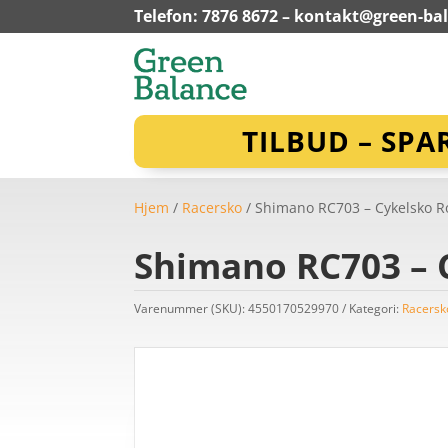
Telefon: 7876 8672 –
kontakt@green-ba
TILBUD – SPA
Hjem
/
Racersko
/ Shimano RC703 – Cykelsko Ro
Shimano RC703 – C
Varenummer (SKU):
4550170529970
Kategori:
Racersk