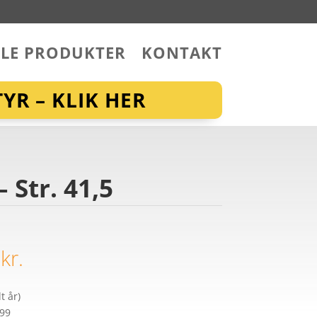
LLE PRODUKTER
KONTAKT
YR – KLIK HER
 Str. 41,5
0
kr.
t år)
299