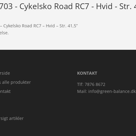
3 - Cykelsko Road RC7 - Hvid - Str. 
 Cykelsko Road RC7 – Hvid – Str. 41,5”
else.
rside
KONTAKT
s alle produkter
Tlf: 7876 8672
ntakt
Mail:
info@green-balance.dk
sigt artikler