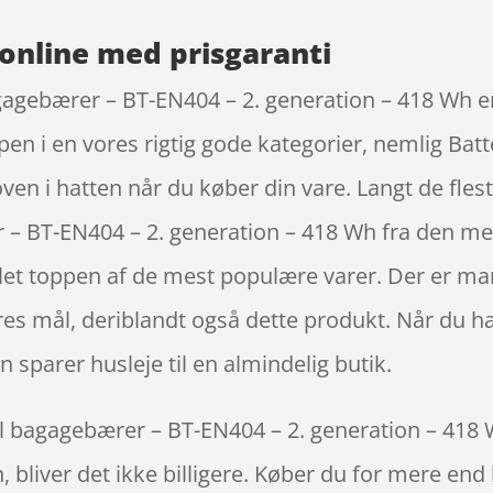
online med prisgaranti
agagebærer – BT-EN404 – 2. generation – 418 Wh e
n i en vores rigtig gode kategorier, nemlig Batter
 oven i hatten når du køber din vare. Langt de fl
er – BT-EN404 – 2. generation – 418 Wh fra den m
mlet toppen af de mest populære varer. Der er man
res mål, deriblandt også dette produkt. Når du h
 sparer husleje til en almindelig butik.
l bagagebærer – BT-EN404 – 2. generation – 418 W
 bliver det ikke billigere. Køber du for mere end 