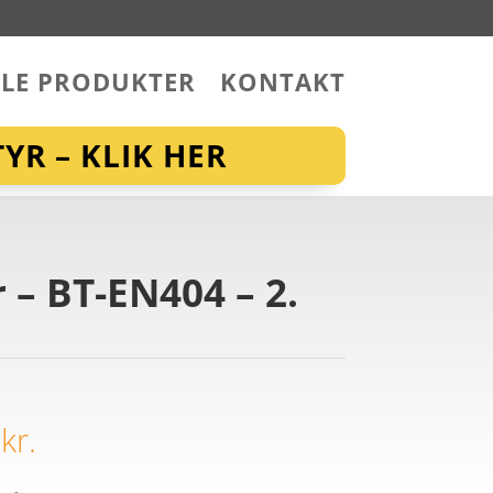
LLE PRODUKTER
KONTAKT
YR – KLIK HER
 – BT-EN404 – 2.
5
kr.