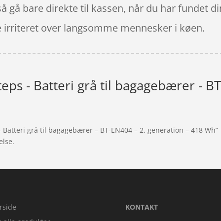
å gå bare direkte til kassen, når du har fundet d
e irriteret over langsomme mennesker i køen.
ps - Batteri grå til bagagebærer - BT
 Batteri grå til bagagebærer – BT-EN404 – 2. generation – 418 Wh”
else.
rside
KONTAKT