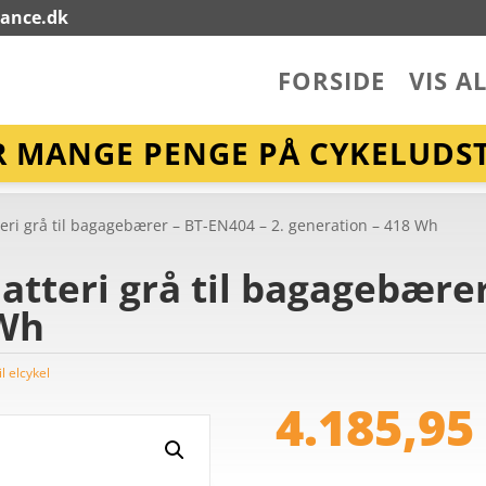
lance.dk
FORSIDE
VIS A
R MANGE PENGE PÅ CYKELUDST
eri grå til bagagebærer – BT-EN404 – 2. generation – 418 Wh
atteri grå til bagagebærer
 Wh
il elcykel
4.185,9