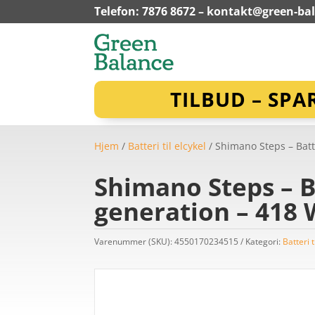
Telefon: 7876 8672 –
kontakt@green-ba
TILBUD – SPA
Hjem
/
Batteri til elcykel
/ Shimano Steps – Batt
Shimano Steps – B
generation – 418
Varenummer (SKU):
4550170234515
Kategori:
Batteri t