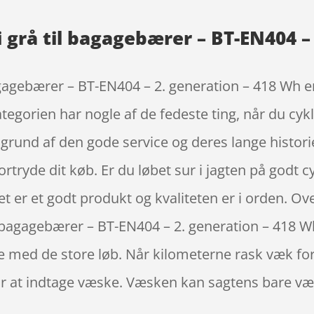
 grå til bagagebærer – BT-EN404 –
agagebærer – BT-EN404 – 2. generation – 418 Wh 
ategorien har nogle af de fedeste ting, når du cykl
grund af den gode service og deres lange histori
tryde dit køb. Er du løbet sur i jagten på godt cy
t er et godt produkt og kvaliteten er i orden. Ove
il bagagebærer – BT-EN404 – 2. generation – 418
se med de store løb. Når kilometerne rask væk for
r at indtage væske. Væsken kan sagtens bare vær