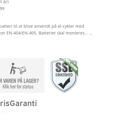
t år)
299
tteri til at blive anvendt på el-cykler med
on EN-404/EN-405. Batteriet skal monteres… …