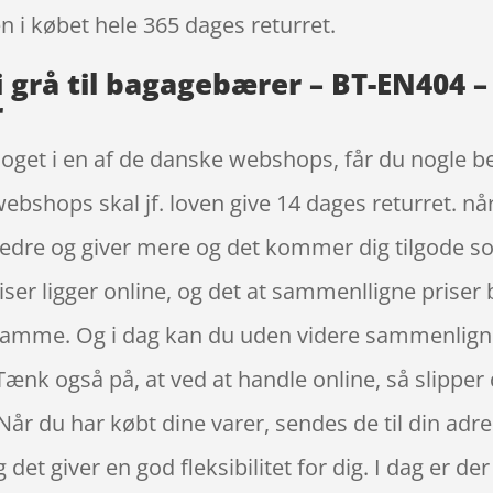
en i købet hele 365 dages returret.
 grå til bagagebærer – BT-EN404 –
r
noget i en af de danske webshops, får du nogle be
webshops skal jf. loven give 14 dages returret. nå
bedre og giver mere og det kommer dig tilgode s
riser ligger online, og det at sammenlligne priser
 samme. Og i dag kan du uden videre sammenlign
Tænk også på, at ved at handle online, så slipper
 Når du har købt dine varer, sendes de til din ad
g det giver en god fleksibilitet for dig. I dag er der