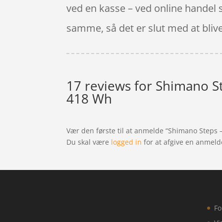
ved en kasse – ved online handel s
samme, så det er slut med at bliv
17 reviews for
Shimano Ste
418 Wh
Vær den første til at anmelde “Shimano Steps –
Du skal være
logged in
for at afgive en anmeld
Fo