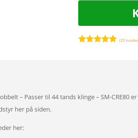
(
20
kundea
Bedømt
som
4.8
ud af 5
baseret på
kundebedø
mmelser
belt – Passer til 44 tands klinge – SM-CRE80 er 
styr her på siden.
leder her: