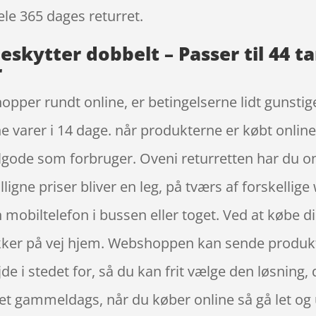
ele 365 dages returret.
skytter dobbelt – Passer til 44 t
r
opper rundt online, er betingelserne lidt gunstige
e varer i 14 dage. når produkterne er købt onlin
ode som forbruger. Oveni returretten har du onli
igne priser bliver en leg, på tværs af forskellig
mobiltelefon i bussen eller toget. Ved at købe din
ker på vej hjem. Webshoppen kan sende produkter
e i stedet for, så du kan frit vælge den løsning, 
 ret gammeldags, når du køber online så gå let og