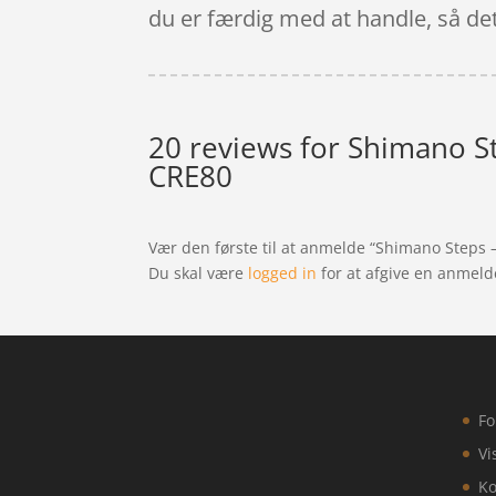
du er færdig med at handle, så de
20 reviews for
Shimano St
CRE80
Vær den første til at anmelde “Shimano Steps 
Du skal være
logged in
for at afgive en anmeld
Fo
Vi
Ko