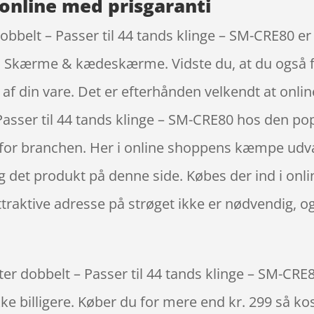
online med prisgaranti
belt – Passer til 44 tands klinge – SM-CRE80 er 
n Skærme & kædeskærme. Vidste du, at du også får
t af din vare. Det er efterhånden velkendt at on
asser til 44 tands klinge – SM-CRE80 hos den po
for branchen. Her i online shoppens kæmpe udval
alg det produkt på denne side. Købes der ind i o
n attraktive adresse på strøget ikke er nødvendig
dobbelt – Passer til 44 tands klinge – SM-CRE80 a
ke billigere. Køber du for mere end kr. 299 så kost