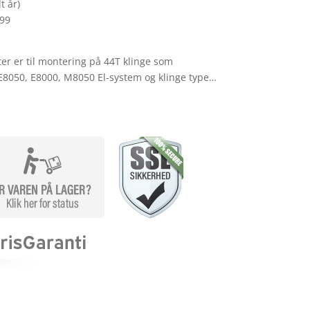
t år)
299
r er til montering på 44T klinge som
E8050, E8000, M8050 El-system og klinge type…