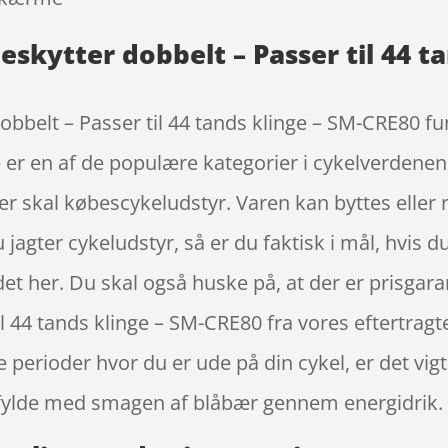
skytter dobbelt – Passer til 44 t
elt – Passer til 44 tands klinge – SM-CRE80 funge
 en af de populære kategorier i cykelverdenen
r skal købescykeludstyr. Varen kan byttes eller 
du jagter cykeludstyr, så er du faktisk i mål, hvis
det her. Du skal også huske på, at der er prisgar
l 44 tands klinge – SM-CRE80 fra vores eftertra
e perioder hvor du er ude på din cykel, er det vig
 fylde med smagen af blåbær gennem energidrik.