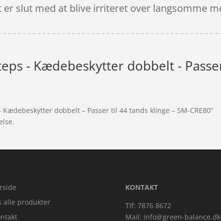
t er slut med at blive irriteret over langsomme m
eps - Kædebeskytter dobbelt - Passer 
– Kædebeskytter dobbelt – Passer til 44 tands klinge – SM-CRE80”
else.
rside
KONTAKT
s alle produkter
Tlf: 7876 8672
ntakt
Mail:
info@green-balance.dk