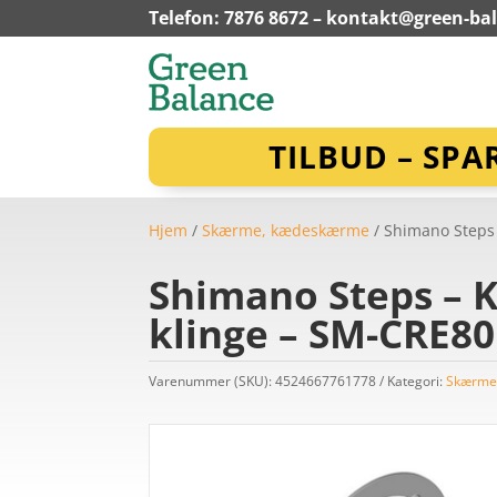
Telefon: 7876 8672 –
kontakt@green-ba
TILBUD – SPA
Hjem
/
Skærme, kædeskærme
/ Shimano Steps 
Shimano Steps – K
klinge – SM-CRE80
Varenummer (SKU):
4524667761778
Kategori:
Skærme