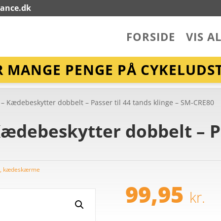
lance.dk
FORSIDE
VIS A
R MANGE PENGE PÅ CYKELUDST
– Kædebeskytter dobbelt – Passer til 44 tands klinge – SM-CRE80
ædebeskytter dobbelt – Pa
, kædeskærme
99,95
kr.