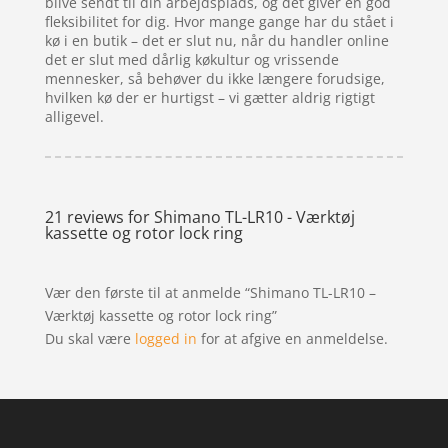
blive sendt til din arbejdsplads, og det giver en god
fleksibilitet for dig. Hvor mange gange har du stået i
kø i en butik – det er slut nu, når du handler online
det er slut med dårlig køkultur og vrissende
mennesker, så behøver du ikke længere forudsige,
hvilken kø der er hurtigst – vi gætter aldrig rigtigt
alligevel.
21 reviews for
Shimano TL-LR10 - Værktøj
kassette og rotor lock ring
Vær den første til at anmelde “Shimano TL-LR10 –
Værktøj kassette og rotor lock ring”
Du skal være
logged in
for at afgive en anmeldelse.