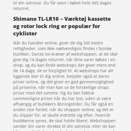
til din adresse. Du får oven i købet hele 365 dages
returret.
Shimano TL-LR10 – Værktøj kassette
og rotor lock ring er populær for
cyklister
Når du handler online, giver de dig lidt bedre
rettigheder, som ikke nødvendigvis findes i fysiske
butikker. Dansk lov kræver af webshoppen, at de skal
give dig 14 dages returret. når dine varer købes i en
shop, og du kan finde webshops der giver mere end
de 14 dage, de er forpligtet til. At webshops har alt
liggende klar til dig online, betyder også at deres
priser online, og det giver en god gennemsigtighed
på priserne, når man kan se de forskellige shops
priser med det samme. Og du kan faktisk
sammenligne priser når du har lyst, uden at være
afhængig af butikkers åbningstider. Du får også en
anden stor fordel, når du shopper online, og det er
du slipper for, at skulle indrette sig efter, hvornår
butikkerne synes, de skal holde åbent. Webshoppen
sender din varer direkte til din adresse, eller de kan