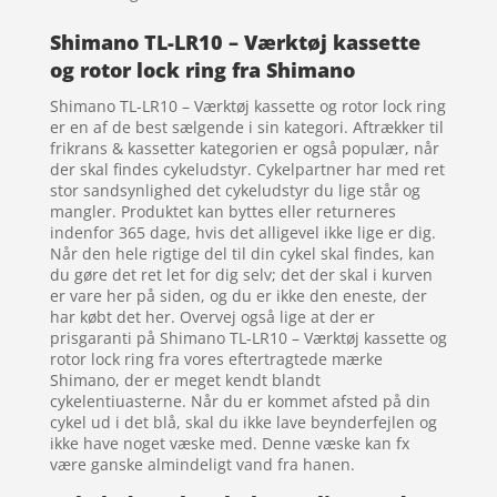
Shimano TL-LR10 – Værktøj kassette
og rotor lock ring fra Shimano
Shimano TL-LR10 – Værktøj kassette og rotor lock ring
er en af de best sælgende i sin kategori. Aftrækker til
frikrans & kassetter kategorien er også populær, når
der skal findes cykeludstyr. Cykelpartner har med ret
stor sandsynlighed det cykeludstyr du lige står og
mangler. Produktet kan byttes eller returneres
indenfor 365 dage, hvis det alligevel ikke lige er dig.
Når den hele rigtige del til din cykel skal findes, kan
du gøre det ret let for dig selv; det der skal i kurven
er vare her på siden, og du er ikke den eneste, der
har købt det her. Overvej også lige at der er
prisgaranti på Shimano TL-LR10 – Værktøj kassette og
rotor lock ring fra vores eftertragtede mærke
Shimano, der er meget kendt blandt
cykelentiuasterne. Når du er kommet afsted på din
cykel ud i det blå, skal du ikke lave beynderfejlen og
ikke have noget væske med. Denne væske kan fx
være ganske almindeligt vand fra hanen.