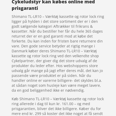
Cykeludstyr kan købes online med
prisgaranti
Shimano TL-LR10 – Værktøj kassette og rotor lock ring
ligger på hylden i det store sortiment der er i den
godt sælgende kategori Aftrækker til frikrans &
kassetter. Når du bestiller her får du hele 365 dages
returret der er en god garanti mod at købe det
forkerte. Du kan inden for fristen bare returnere din
vare. Den gode service betyder at rigtig mange i
Danmark køber deres Shimano TL-LR10 – Værktøj
kassette og rotor lock ring ved den velkendte shop
Cykelpartner, der giver dig det store udvalg af de
produkter du leder efter. Hos webshoppens store
udvalg går mange på jagt efter deres mål, det kan jo
passende være produktet er på siden. Når du
handler online er varerne billigere- det skyldes bl.a.
at sådan noget som husleje kan være meget lavere,
da en god beliggenhed ikke er nødvendig.
Køb Shimano TL-LR10 – Værktøj kassette og rotor lock
ring allerede i dag til kun kr. 161.00 – og med
prisgarantien, bliver det ikke billigere. Køber du for
mere end kr. 299 så koster det ikke noget at få sendt