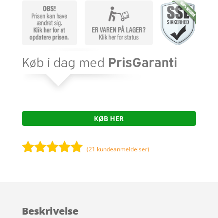
KØB HER
(
21
kundeanmeldelser)
Bedømt
som
4.9
ud af 5
baseret på
Beskrivelse
kundebedøm