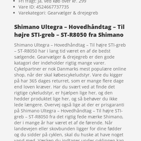
Fri fragt: Ja, ved køb over kr. 299
Vare ID: 4524667737735
Varekategori: Gearvælger & drejegreb
Shimano Ultegra – Hovedhåndtag – Til
højre STI-greb – ST-R8050 fra Shimano
Shimano Ultegra – Hovedhåndtag – Til højre STI-greb
– ST-R8050 har i lang tid været en af de bedst
sælgende. Gearvælger & drejegreb er den gode
katagori der indeholder rigtig mange varer.
Cykelpartner er nok Danmarks mest populære online
shop, når der skal købescykeludstyr. Vare du kigger
på har 365 dages returret, som er mange flere dage
end loven kræver. Har du svært ved at finde det
rigtige cykeludstyr, er hjælpen lige her, og den
hedder produktet lige her, og så behøver du ikke
lede længere. Overvej også lige at der er prisgaranti
på Shimano Ultegra – Hovedhåndtag – Til højre STI-
greb – ST-R8050 fra det rigtig fede mærke Shimano,
der i mange år har været et af de førende. Når
landevejen eller skovbunden ligger for dine fødder
og du sidder på cyklen, skal du huske at have noget
vand med. Væsken du indtager under cyklingen kan