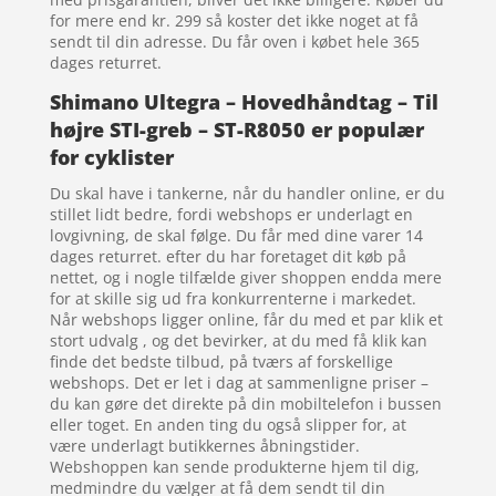
for mere end kr. 299 så koster det ikke noget at få
sendt til din adresse. Du får oven i købet hele 365
dages returret.
Shimano Ultegra – Hovedhåndtag – Til
højre STI-greb – ST-R8050 er populær
for cyklister
Du skal have i tankerne, når du handler online, er du
stillet lidt bedre, fordi webshops er underlagt en
lovgivning, de skal følge. Du får med dine varer 14
dages returret. efter du har foretaget dit køb på
nettet, og i nogle tilfælde giver shoppen endda mere
for at skille sig ud fra konkurrenterne i markedet.
Når webshops ligger online, får du med et par klik et
stort udvalg , og det bevirker, at du med få klik kan
finde det bedste tilbud, på tværs af forskellige
webshops. Det er let i dag at sammenligne priser –
du kan gøre det direkte på din mobiltelefon i bussen
eller toget. En anden ting du også slipper for, at
være underlagt butikkernes åbningstider.
Webshoppen kan sende produkterne hjem til dig,
medmindre du vælger at få dem sendt til din