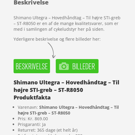
Beskrivelse
på
kundebed
ømmels
Shimano Ultegra – Hovedhåndtag – Til højre STI-greb
er
– ST-R8050 er en af de mange kvalitetsvarer, som er
med i samlingen af cykeludstyr her på siden.
Yderligere beskrivelse og flere billeder her:
Shimano Ultegra – Hovedhåndtag – Til
højre STI-greb – ST-R8050
Produktfakta
Varenavn:
Shimano Ultegra – Hovedhåndtag – Til
højre STI-greb – ST-R8050
Pris: Kr. 869.00
Prisgaranti: Ja
Returret: 365 dage (et helt år)