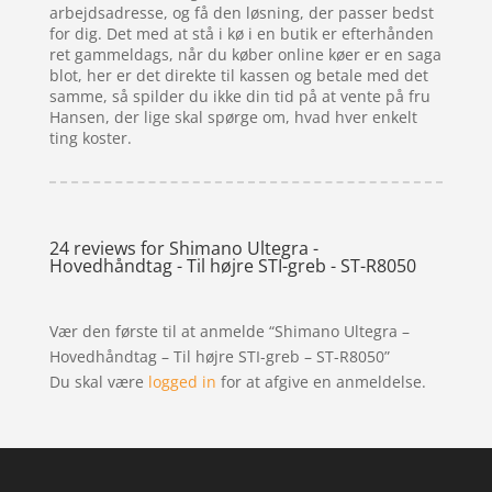
arbejdsadresse, og få den løsning, der passer bedst
for dig. Det med at stå i kø i en butik er efterhånden
ret gammeldags, når du køber online køer er en saga
blot, her er det direkte til kassen og betale med det
samme, så spilder du ikke din tid på at vente på fru
Hansen, der lige skal spørge om, hvad hver enkelt
ting koster.
24 reviews for
Shimano Ultegra -
Hovedhåndtag - Til højre STI-greb - ST-R8050
Vær den første til at anmelde “Shimano Ultegra –
Hovedhåndtag – Til højre STI-greb – ST-R8050”
Du skal være
logged in
for at afgive en anmeldelse.