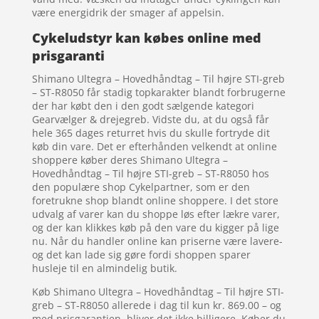
være energidrik der smager af appelsin.
Cykeludstyr kan købes online med
prisgaranti
Shimano Ultegra – Hovedhåndtag – Til højre STI-greb
– ST-R8050 får stadig topkarakter blandt forbrugerne
der har købt den i den godt sælgende kategori
Gearvælger & drejegreb. Vidste du, at du også får
hele 365 dages returret hvis du skulle fortryde dit
køb din vare. Det er efterhånden velkendt at online
shoppere køber deres Shimano Ultegra –
Hovedhåndtag – Til højre STI-greb – ST-R8050 hos
den populære shop Cykelpartner, som er den
foretrukne shop blandt online shoppere. I det store
udvalg af varer kan du shoppe løs efter lækre varer,
og der kan klikkes køb på den vare du kigger på lige
nu. Når du handler online kan priserne være lavere-
og det kan lade sig gøre fordi shoppen sparer
husleje til en almindelig butik.
Køb Shimano Ultegra – Hovedhåndtag – Til højre STI-
greb – ST-R8050 allerede i dag til kun kr. 869.00 – og
med prisgarantien, bliver det ikke billigere. Køber du