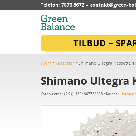
Telefon: 7876 8672 –
kontakt@green-ba
TILBUD – SPA
Hjem
/
Kassetter
/ Shimano Ultegra Kassette 1
Shimano Ultegra K
Varenummer (SKU):
4524667768838
Kategori:
Kassett