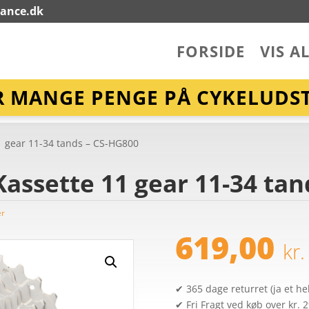
lance.dk
FORSIDE
VIS A
R MANGE PENGE PÅ CYKELUDST
1 gear 11-34 tands – CS-HG800
assette 11 gear 11-34 tan
er
619,00
kr.
✔ 365 dage returret (ja et hel
✔ Fri Fragt ved køb over kr. 