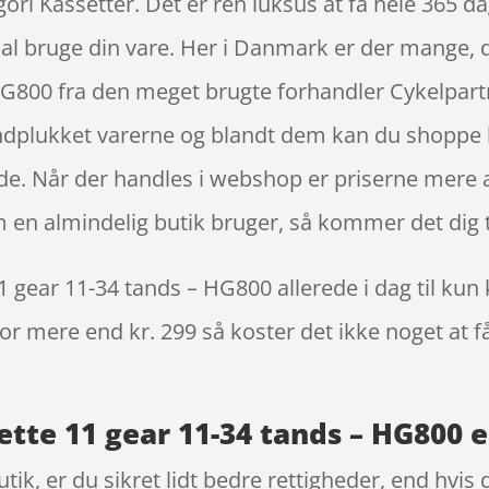
i Kassetter. Det er ren luksus at få hele 365 dag
 skal bruge din vare. Her i Danmark er der mange
 HG800 fra den meget brugte forhandler Cykelpar
ndplukket varerne og blandt dem kan du shoppe lø
e. Når der handles i webshop er priserne mere at
n almindelig butik bruger, så kommer det dig t
 gear 11-34 tands – HG800 allerede i dag til kun 
 for mere end kr. 299 så koster det ikke noget at f
tte 11 gear 11-34 tands – HG800 e
k, er du sikret lidt bedre rettigheder, end hvis d