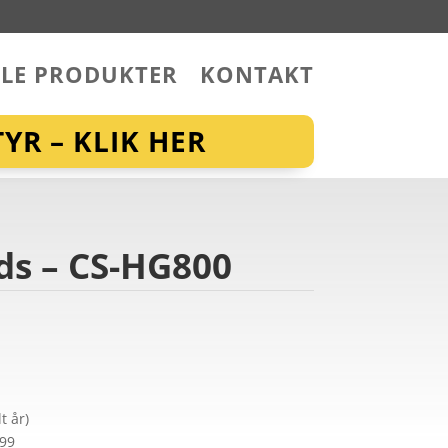
LLE PRODUKTER
KONTAKT
YR – KLIK HER
ds – CS-HG800
t år)
299