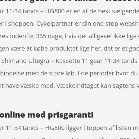
r 11-34 tands – HG800 er en af de best sælgende i
r i shoppen. Cykelpartner er din one-stop websh
es indenfor 365 dage, hvis det alligevel ikke lige
gen være at købe produktet lige her, det er et god
å Shimano Ultegra – Kassette 11 gear 11-34 tands
bindelse med de store løb. I de perioder hvor du 
sk at have væske med. Væskeindtaget kan sagten
online med prisgaranti
r 11-34 tands – HG800 ligger i toppen af listen 