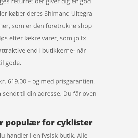
es returret der giver dig en god
, der køber deres Shimano Ultegra
tner, som er den foretrukne shop
s efter lækre varer, som jo fx
traktive end i butikkerne- når
il gode.
kr. 619.00 – og med prisgarantien,
å sendt til din adresse. Du får oven
r populær for cyklister
u handler i en fysisk butik. Alle