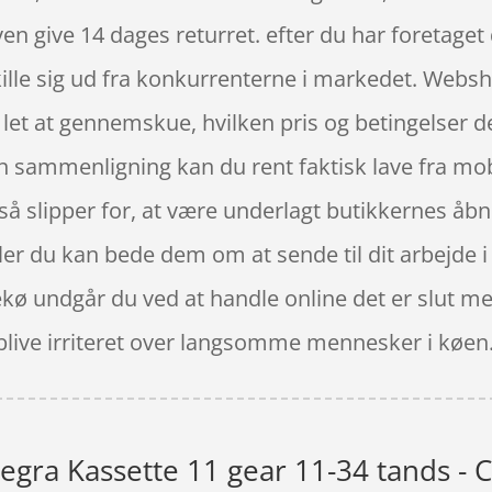
 give 14 dages returret. efter du har foretaget 
ille sig ud fra konkurrenterne i markedet. Websho
 let at gennemskue, hvilken pris og betingelser de
in sammenligning kan du rent faktisk lave fra mob
så slipper for, at være underlagt butikkernes å
eller du kan bede dem om at sende til dit arbejde i
sekø undgår du ved at handle online det er slut m
blive irriteret over langsomme mennesker i køen
egra Kassette 11 gear 11-34 tands -