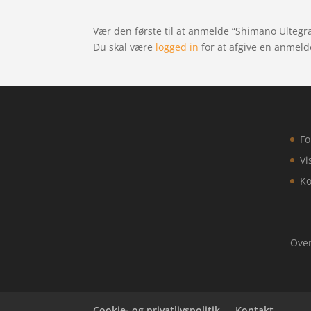
Vær den første til at anmelde “Shimano Ultegr
Du skal være
logged in
for at afgive en anmeld
Fo
Vi
Ko
Over
Cookie- og privatlivspolitik
Kontakt