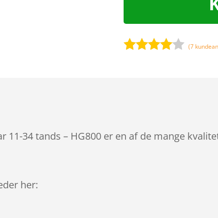
(
7
kundean
Bedømt
som
3.9
ud af 5
baseret
på
kundebed
ømmels
ar 11-34 tands – HG800 er en af de mange kvalit
er
leder her: