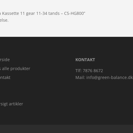
a Kassette 11 gear 11-34 tands – CS-HG800”
else.
rside
KONTAKT
s alle produkter
Tlf: 7876 8672
ntakt
Mail:
info@green-balance.dk
sigt artikler