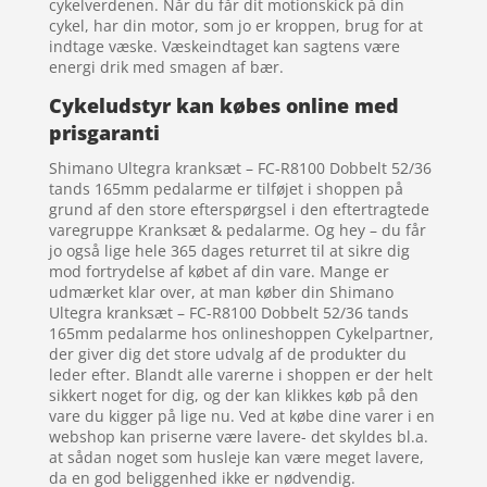
cykelverdenen. Når du får dit motionskick på din
cykel, har din motor, som jo er kroppen, brug for at
indtage væske. Væskeindtaget kan sagtens være
energi drik med smagen af bær.
Cykeludstyr kan købes online med
prisgaranti
Shimano Ultegra kranksæt – FC-R8100 Dobbelt 52/36
tands 165mm pedalarme er tilføjet i shoppen på
grund af den store efterspørgsel i den eftertragtede
varegruppe Kranksæt & pedalarme. Og hey – du får
jo også lige hele 365 dages returret til at sikre dig
mod fortrydelse af købet af din vare. Mange er
udmærket klar over, at man køber din Shimano
Ultegra kranksæt – FC-R8100 Dobbelt 52/36 tands
165mm pedalarme hos onlineshoppen Cykelpartner,
der giver dig det store udvalg af de produkter du
leder efter. Blandt alle varerne i shoppen er der helt
sikkert noget for dig, og der kan klikkes køb på den
vare du kigger på lige nu. Ved at købe dine varer i en
webshop kan priserne være lavere- det skyldes bl.a.
at sådan noget som husleje kan være meget lavere,
da en god beliggenhed ikke er nødvendig.