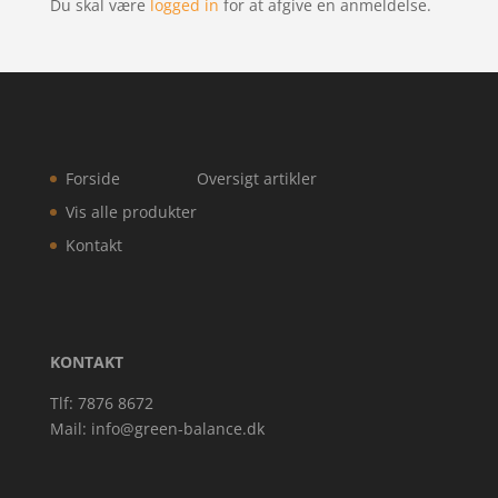
Du skal være
logged in
for at afgive en anmeldelse.
Forside
Oversigt artikler
Vis alle produkter
Kontakt
KONTAKT
Tlf: 7876 8672
Mail:
info@green-balance.dk