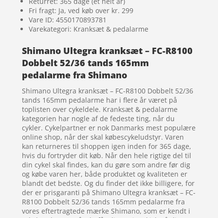
Returret: 365 dage (et helt år)
Fri fragt: Ja, ved køb over kr. 299
Vare ID: 4550170893781
Varekategori: Kranksæt & pedalarme
Shimano Ultegra kranksæt – FC-R8100
Dobbelt 52/36 tands 165mm
pedalarme fra Shimano
Shimano Ultegra kranksæt – FC-R8100 Dobbelt 52/36
tands 165mm pedalarme har i flere år været på
toplisten over cykeldele. Kranksæt & pedalarme
kategorien har nogle af de fedeste ting, når du
cykler. Cykelpartner er nok Danmarks mest populære
online shop, når der skal købescykeludstyr. Varen
kan returneres til shoppen igen inden for 365 dage,
hvis du fortryder dit køb. Når den hele rigtige del til
din cykel skal findes, kan du gøre som andre før dig
og købe varen her, både produktet og kvaliteten er
blandt det bedste. Og du finder det ikke billigere, for
der er prisgaranti på Shimano Ultegra kranksæt – FC-
R8100 Dobbelt 52/36 tands 165mm pedalarme fra
vores eftertragtede mærke Shimano, som er kendt i