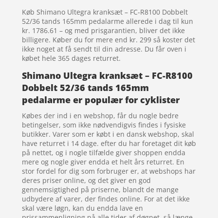
Køb Shimano Ultegra kranksæt – FC-R8100 Dobbelt
52/36 tands 165mm pedalarme allerede i dag til kun
kr. 1786.61 – og med prisgarantien, bliver det ikke
billigere. Køber du for mere end kr. 299 så koster det
ikke noget at få sendt til din adresse. Du får oven i
købet hele 365 dages returret.
Shimano Ultegra kranksæt – FC-R8100
Dobbelt 52/36 tands 165mm
pedalarme er populær for cyklister
Købes der ind i en webshop, får du nogle bedre
betingelser, som ikke nødvendigvis findes i fysiske
butikker. Varer som er købt i en dansk webshop, skal
have returret i 14 dage. efter du har foretaget dit køb
på nettet, og i nogle tilfælde giver shoppen endda
mere og nogle giver endda et helt års returret. En
stor fordel for dig som forbruger er, at webshops har
deres priser online, og det giver en god
gennemsigtighed på priserne, blandt de mange
udbydere af varer, der findes online. For at det ikke
skal være løgn, kan du endda lave en
prissammenligning på alle tider af døgnet, så længe