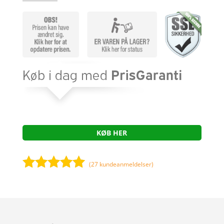
KØB HER
(
27
kundeanmeldelser)
Bedømt
som
4.9
ud af 5
baseret på