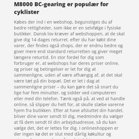
M8000 BC-gearing er populær for
cyklister
Købes der ind i en webshop, begunstiges du af
bedre rettigheder, som ikke er en selvfølge i fysiske
butikker. Dansk lov kræver af webshoppen, at de skal
give dig 14 dages returret. efter du har købt dine
varer, der findes også shops, der er endnu bedre og
giver mere end standard returretten og giver meget
længere returtid. En stor fordel for dig som
forbruger er, at webshops har deres priser online,
og priser og betingelser er let for dig at
sammenligne, uden af være afhængig af, at det skal
være tæt på din bopæl. Det er let i dag at
sammenligne priser – du kan gøre det så snart du
lige har fem minutter, og sidder ved computeren
eller med din telefon. Tænk også på, at ved at handle
online, så slipper du helt for, at skulle slæbe varerne
hjem fra butikken. Efter at have afsluttet din handel,
bliver dine varer sendt til dig, medmindre du vælger
at få dem sendt til din arbejdsadresse, så du kan
vælge det, det er lettes for dig. I onlineshoppen er
der ingen kø det er slut med dårlig køkultur og