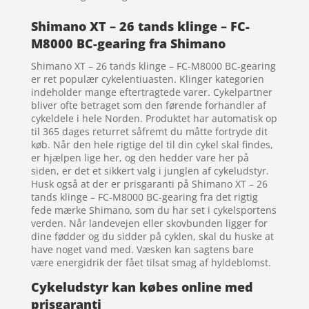
Shimano XT – 26 tands klinge – FC-
M8000 BC-gearing fra Shimano
Shimano XT – 26 tands klinge – FC-M8000 BC-gearing
er ret populær cykelentiuasten. Klinger kategorien
indeholder mange eftertragtede varer. Cykelpartner
bliver ofte betraget som den førende forhandler af
cykeldele i hele Norden. Produktet har automatisk op
til 365 dages returret såfremt du måtte fortryde dit
køb. Når den hele rigtige del til din cykel skal findes,
er hjælpen lige her, og den hedder vare her på
siden, er det et sikkert valg i junglen af cykeludstyr.
Husk også at der er prisgaranti på Shimano XT – 26
tands klinge – FC-M8000 BC-gearing fra det rigtig
fede mærke Shimano, som du har set i cykelsportens
verden. Når landevejen eller skovbunden ligger for
dine fødder og du sidder på cyklen, skal du huske at
have noget vand med. Væsken kan sagtens bare
være energidrik der fået tilsat smag af hyldeblomst.
Cykeludstyr kan købes online med
prisgaranti