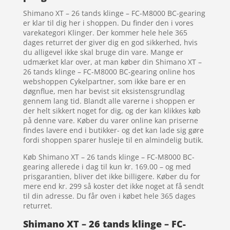
Shimano XT – 26 tands klinge – FC-M8000 BC-gearing
er klar til dig her i shoppen. Du finder den i vores
varekategori Klinger. Der kommer hele hele 365
dages returret der giver dig en god sikkerhed, hvis
du alligevel ikke skal bruge din vare. Mange er
udmærket klar over, at man køber din Shimano XT –
26 tands klinge – FC-M8000 BC-gearing online hos
webshoppen Cykelpartner, som ikke bare er en
døgnflue, men har bevist sit eksistensgrundlag
gennem lang tid. Blandt alle varerne i shoppen er
der helt sikkert noget for dig, og der kan klikkes køb
på denne vare. Køber du varer online kan priserne
findes lavere end i butikker- og det kan lade sig gøre
fordi shoppen sparer husleje til en almindelig butik.
Køb Shimano XT – 26 tands klinge – FC-M8000 BC-
gearing allerede i dag til kun kr. 169.00 – og med
prisgarantien, bliver det ikke billigere. Køber du for
mere end kr. 299 så koster det ikke noget at få sendt
til din adresse. Du får oven i købet hele 365 dages
returret.
Shimano XT – 26 tands klinge – FC-