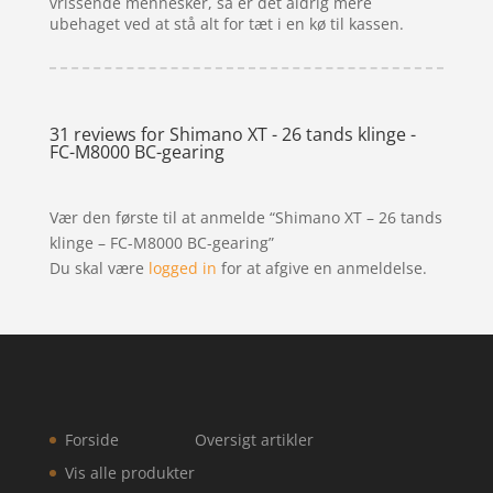
vrissende mennesker, så er det aldrig mere
ubehaget ved at stå alt for tæt i en kø til kassen.
31 reviews for
Shimano XT - 26 tands klinge -
FC-M8000 BC-gearing
Vær den første til at anmelde “Shimano XT – 26 tands
klinge – FC-M8000 BC-gearing”
Du skal være
logged in
for at afgive en anmeldelse.
Forside
Oversigt artikler
Vis alle produkter