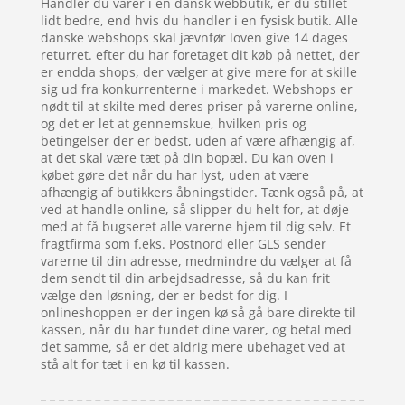
Handler du varer i en dansk webbutik, er du stillet
lidt bedre, end hvis du handler i en fysisk butik. Alle
danske webshops skal jævnfør loven give 14 dages
returret. efter du har foretaget dit køb på nettet, der
er endda shops, der vælger at give mere for at skille
sig ud fra konkurrenterne i markedet. Webshops er
nødt til at skilte med deres priser på varerne online,
og det er let at gennemskue, hvilken pris og
betingelser der er bedst, uden af være afhængig af,
at det skal være tæt på din bopæl. Du kan oven i
købet gøre det når du har lyst, uden at være
afhængig af butikkers åbningstider. Tænk også på, at
ved at handle online, så slipper du helt for, at døje
med at få bugseret alle varerne hjem til dig selv. Et
fragtfirma som f.eks. Postnord eller GLS sender
varerne til din adresse, medmindre du vælger at få
dem sendt til din arbejdsadresse, så du kan frit
vælge den løsning, der er bedst for dig. I
onlineshoppen er der ingen kø så gå bare direkte til
kassen, når du har fundet dine varer, og betal med
det samme, så er det aldrig mere ubehaget ved at
stå alt for tæt i en kø til kassen.