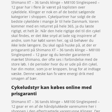
Shimano XT – 36 tands klinge – M8100 Singlespeed –
12 gear har i flere år været på toplisten over
cykeldele. Klinger er nok en af de bedst sælgende
kategorier i shoppen. Cykelpartner har solgt de de
bedste cykeldele i mange år til hele Danmark. Varen
kommer med en returret på hele 365, ja du læste
rigtigt, et helt år. Når den hele rigtige del til din cykel
skal findes, er det ikke snyd at lade sig inspirere af
andre, som har købt varen her, og så behøver du
ikke lede længere. Du skal også huske på, at der er
prisgaranti på Shimano XT – 36 tands klinge – M8100
Singlespeed – 12 gear og du kender garanteret
mærket Shimano, der ofte ses i forbindelse med de
store løb. I de perioder hvor du er ude på din cykel,
har din motor, som jo er kroppen, brug for at indtage
væske. Denne væske kan fx være energi drik med
smagen af bær.
Cykeludstyr kan købes online med
prisgaranti
Shimano XT – 36 tands klinge – M8100 Singlespeed –
12 gear er en af de håndplukkede varenumre her i
shoppen i den eftertragtede varegruppe Klinger. Der