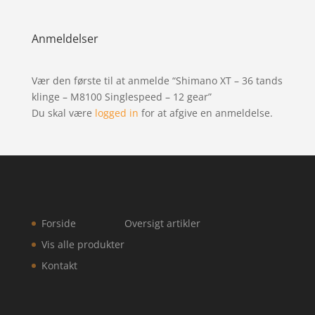
Anmeldelser
Vær den første til at anmelde “Shimano XT – 36 tands
klinge – M8100 Singlespeed – 12 gear”
Du skal være
logged in
for at afgive en anmeldelse.
Forside
Oversigt artikler
Vis alle produkter
Kontakt