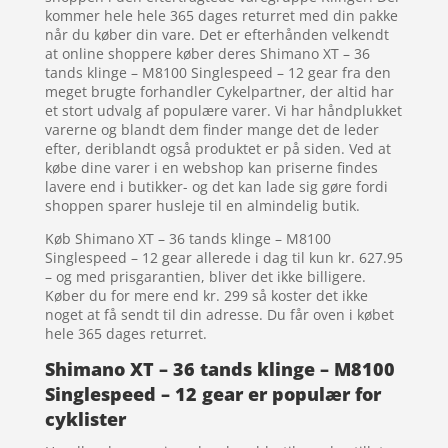
kommer hele hele 365 dages returret med din pakke
når du køber din vare. Det er efterhånden velkendt
at online shoppere køber deres Shimano XT – 36
tands klinge – M8100 Singlespeed – 12 gear fra den
meget brugte forhandler Cykelpartner, der altid har
et stort udvalg af populære varer. Vi har håndplukket
varerne og blandt dem finder mange det de leder
efter, deriblandt også produktet er på siden. Ved at
købe dine varer i en webshop kan priserne findes
lavere end i butikker- og det kan lade sig gøre fordi
shoppen sparer husleje til en almindelig butik.
Køb Shimano XT – 36 tands klinge – M8100
Singlespeed – 12 gear allerede i dag til kun kr. 627.95
– og med prisgarantien, bliver det ikke billigere.
Køber du for mere end kr. 299 så koster det ikke
noget at få sendt til din adresse. Du får oven i købet
hele 365 dages returret.
Shimano XT – 36 tands klinge – M8100
Singlespeed – 12 gear er populær for
cyklister