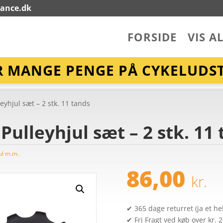
lance.dk
FORSIDE
VIS A
R MANGE PENGE PÅ CYKELUDST
yhjul sæt – 2 stk. 11 tands
ulleyhjul sæt – 2 stk. 11 
ul m.m.
86,00
kr.
✔ 365 dage returret (ja et hel
✔ Fri Fragt ved køb over kr. 