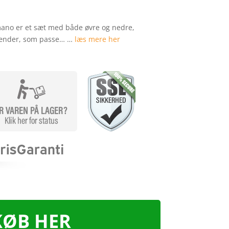
mano er et sæt med både øvre og nedre,
tænder, som passe… …
læs mere her
KØB HER