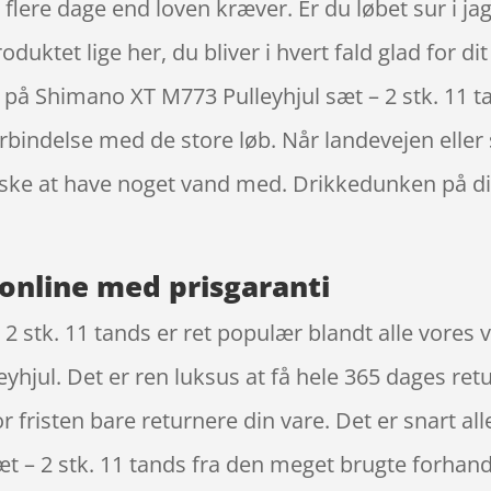
lere dage end loven kræver. Er du løbet sur i jag
uktet lige her, du bliver i hvert fald glad for dit
ti på Shimano XT M773 Pulleyhjul sæt – 2 stk. 11 
rbindelse med de store løb. Når landevejen eller
huske at have noget vand med. Drikkedunken på di
online med prisgaranti
 stk. 11 tands er ret populær blandt alle vores 
leyhjul. Det er ren luksus at få hele 365 dages re
r fristen bare returnere din vare. Det er snart 
t – 2 stk. 11 tands fra den meget brugte forhand