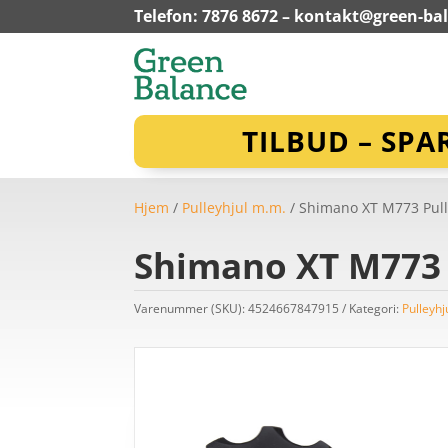
Telefon: 7876 8672 –
kontakt@green-ba
TILBUD – SPA
Hjem
/
Pulleyhjul m.m.
/ Shimano XT M773 Pulle
Shimano XT M773 P
Varenummer (SKU):
4524667847915
Kategori:
Pulleyhj