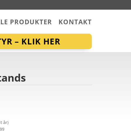
LLE PRODUKTER
KONTAKT
YR – KLIK HER
tands
t år)
299