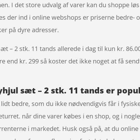
n. I det store udvalg af varer kan du shoppe løs 
es der ind i online webshops er priserne bedre- o
ker på dyre adresser.
 – 2 stk. 11 tands allerede i dag til kun kr. 86.0
re end kr. 299 så koster det ikke noget at få sendt
jul sæt – 2 stk. 11 tands er popul
et lidt bedre, som du ikke nødvendigvis får i fysi
eturret. når dine varer købes i en shop, og i nog
kurrenterne i markedet. Husk også på, at du onlin