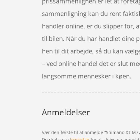
prissammenlignen er let at foreta
sammenligning kan du rent faktisk 
handler online, er du slipper for, 
til bilen. Når du har handlet dine
hen til dit arbejde, så du kan vælge
– ved online handel det er slut me
langsomme mennesker i køen.
Anmeldelser
Vær den første til at anmelde “Shimano XT M773
Du skal være
logged in
for at afgive en anmeld