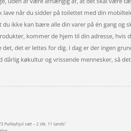
ge, uden af være afhængig af, at det skal være tæ
lave når du sidder på toilettet med din mobiltele
at du ikke kan bære alle din varer på én gang og s
 produkter, kommer de hjem til din adresse, hvis 
 det, det er lettes for dig. I dag er der ingen grund
d dårlig køkultur og vrissende mennesker, så det e
 Pulleyhjul sæt – 2 stk. 11 tands”
else.