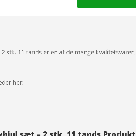
2 stk. 11 tands er en af de mange kvalitetsvarer
leder her:
hjul sæt – 2 stk. 11 tands Produk