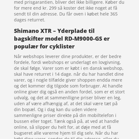
med prisgarantien, bliver det ikke billigere. Køber du
for mere end kr. 299 så koster det ikke noget at få
sendt til din adresse. Du får oven i købet hele 365
dages returret.
Shimano XTR – Yderplade til
bagskifter model RD-M9000-GS er
populær for cyklister
Når webshops leverer dine produkter, er der bedre
fordele, fordi webshops er underlagt en lovgivning,
de skal følge. Varer som er købt i en dansk webshop,
skal have returret i 14 dage. når du har handlet dine
varer, og i nogle tilfælde giver shoppen endda mere
og det kommer dig tilgode som forbruger. At handle
online giver dig også en anden fordel, som er et stort
udvalg, og det at sammenlligne priser bliver en leg,
uden af være afhængig af, at det skal være tæt på
din bopæl. Og i dag kan du uden videre
sammenligne priser direkte på din mobiltelefon i
bussen eller toget. Tænk også på, at ved at handle
online, så slipper du helt for, at døje med at få
bugseret alle varerne hjem til dig selv. Når du har
købt dine varer, sendes de til din adresse, eller du