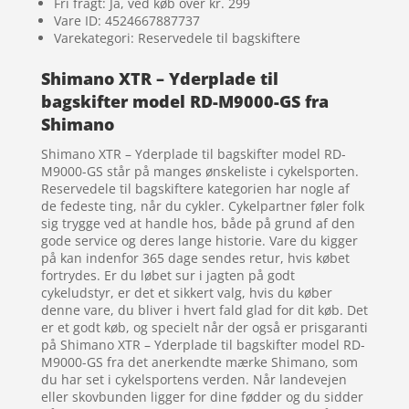
Fri fragt: Ja, ved køb over kr. 299
Vare ID: 4524667887737
Varekategori: Reservedele til bagskiftere
Shimano XTR – Yderplade til
bagskifter model RD-M9000-GS fra
Shimano
Shimano XTR – Yderplade til bagskifter model RD-
M9000-GS står på manges ønskeliste i cykelsporten.
Reservedele til bagskiftere kategorien har nogle af
de fedeste ting, når du cykler. Cykelpartner føler folk
sig trygge ved at handle hos, både på grund af den
gode service og deres lange historie. Vare du kigger
på kan indenfor 365 dage sendes retur, hvis købet
fortrydes. Er du løbet sur i jagten på godt
cykeludstyr, er det et sikkert valg, hvis du køber
denne vare, du bliver i hvert fald glad for dit køb. Det
er et godt køb, og specielt når der også er prisgaranti
på Shimano XTR – Yderplade til bagskifter model RD-
M9000-GS fra det anerkendte mærke Shimano, som
du har set i cykelsportens verden. Når landevejen
eller skovbunden ligger for dine fødder og du sidder