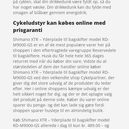
på cyklen, skal din drikkedunk være fyldt op, så du
har noget væske. Din drikkedunk kan du fylde med
smagen af blåbær gennem energidrik.
Cykeludstyr kan købes online med
prisgaranti
Shimano XTR – Yderplade til bagskifter model RD-
M9000-GS er en af de mest populære varer her på
shoppen i den eftertragtede varegruppe Reservedele
til bagskiftere. Husk du får hele hele 365 dages
returret med når du køber din vare. Vidste du at
størstedelen af dem der handler online køber
Shimano XTR – Yderplade til bagskifter model RD-
M9000-GS ved den velkendte shop Cykelpartner, der
giver dig det store udvalg af de produkter du leder
efter. Her i online shoppens kæmpe udvalg er der
helt sikkert noget for dig, og der er det oplagte valg
det produkt på denne side. Køber du varer online
sparer du penge- og det kan lade sig gøre fordi
shoppen sparer husleje til en almindelig butik.
Køb Shimano XTR – Yderplade til bagskifter model
RD-M9000-GS allerede i dag til kun kr. 489.00 – og