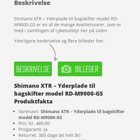
Beskrivelse
på
kundebed
ømmels
Shimano XTR – Yderplade til bagskifter model RD-
er
M9000-GS er en af de mange kvalitetsvarer, som er
med i samlingen af cykeludstyr her på siden.
Yderligere beskrivelse og flere billeder her:
Shimano XTR – Yderplade til
bagskifter model RD-M9000-GS
Produktfakta
Varenavn:
Shimano XTR – Yderplade til bagskifter
model RD-M9000-GS
Pris: Kr. 489.00
Prisgaranti: Ja
Returret: 365 dage (et helt år)