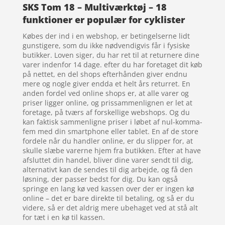
SKS Tom 18 – Multiværktøj – 18
funktioner er populær for cyklister
Købes der ind i en webshop, er betingelserne lidt
gunstigere, som du ikke nødvendigvis får i fysiske
butikker. Loven siger, du har ret til at returnere dine
varer indenfor 14 dage. efter du har foretaget dit køb
på nettet, en del shops efterhånden giver endnu
mere og nogle giver endda et helt års returret. En
anden fordel ved online shops er, at alle varer og
priser ligger online, og prissammenlignen er let at
foretage, på tværs af forskellige webshops. Og du
kan faktisk sammenligne priser i løbet af nul-komma-
fem med din smartphone eller tablet. En af de store
fordele når du handler online, er du slipper for, at
skulle slæbe varerne hjem fra butikken. Efter at have
afsluttet din handel, bliver dine varer sendt til dig,
alternativt kan de sendes til dig arbejde, og få den
løsning, der passer bedst for dig. Du kan også
springe en lang kø ved kassen over der er ingen kø
online – det er bare direkte til betaling, og så er du
videre, så er det aldrig mere ubehaget ved at stå alt
for tæt i en kø til kassen.