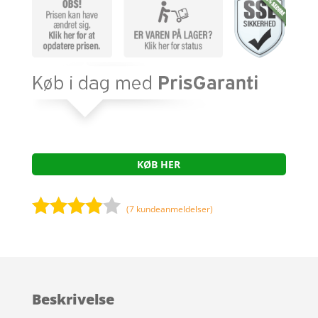
KØB HER
(
7
kundeanmeldelser)
Bedømt
som
3.8
ud af 5
baseret
Beskrivelse
på
kundebed