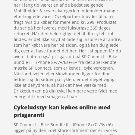
har i lang tid været en af de bedst sælgende.
Mobilholder & covers kategorien indeholder mange
eftertragtede varer. Cykelpartner tilbyder bl.a. fri
fragt hvis du køber for mere end kr. 299. Produktet
du ser på her leveres med luksuriøse 365 dages
returret. Når den hele rigtige del til din cykel skal
findes, er det ikke snyd at lade sig inspirere af andre,
som har købt vare her på siden, og så kan du glæde
dig over at have fundet det her. Her i shoppen får du
oven i hatten også prisgaranti på SP Connect – Bike
Bundle II – iPhone 8+/7+/6s+/6+ fra det anerkendte
mærke SP Connect, som er kendt i cykelverdenen.
Når landevejen eller skovbunden ligger for dine
fødder og du sidder på cyklen, er det meget vigtigt
ikke at dehydrere, så husk at have væske med.
Drikkedunken på din cykel kan bare være fyldt med
energi drik med smagen af bær.
Cykeludstyr kan købes online med
prisgaranti
SP Connect – Bike Bundle II – iPhone 8+/7+/6s+/6+
ligger på hylden i det store sortiment der er i vores