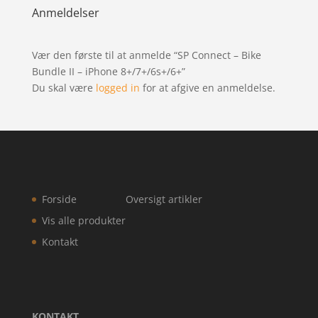
Anmeldelser
Vær den første til at anmelde “SP Connect – Bike
Bundle II – iPhone 8+/7+/6s+/6+”
Du skal være
logged in
for at afgive en anmeldelse.
Forside
Oversigt artikler
Vis alle produkter
Kontakt
KONTAKT