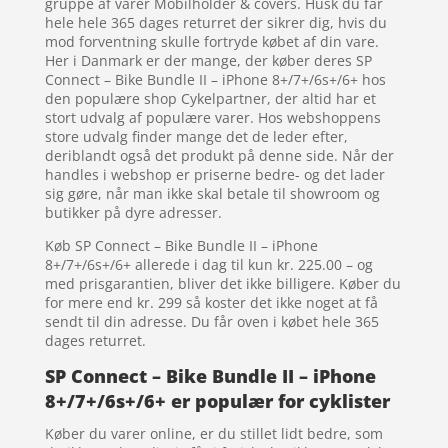
gruppe af varer Mobilholder & covers. Husk du får
hele hele 365 dages returret der sikrer dig, hvis du
mod forventning skulle fortryde købet af din vare.
Her i Danmark er der mange, der køber deres SP
Connect – Bike Bundle II – iPhone 8+/7+/6s+/6+ hos
den populære shop Cykelpartner, der altid har et
stort udvalg af populære varer. Hos webshoppens
store udvalg finder mange det de leder efter,
deriblandt også det produkt på denne side. Når der
handles i webshop er priserne bedre- og det lader
sig gøre, når man ikke skal betale til showroom og
butikker på dyre adresser.
Køb SP Connect – Bike Bundle II – iPhone
8+/7+/6s+/6+ allerede i dag til kun kr. 225.00 – og
med prisgarantien, bliver det ikke billigere. Køber du
for mere end kr. 299 så koster det ikke noget at få
sendt til din adresse. Du får oven i købet hele 365
dages returret.
SP Connect – Bike Bundle II – iPhone
8+/7+/6s+/6+ er populær for cyklister
Køber du varer online, er du stillet lidt bedre, som