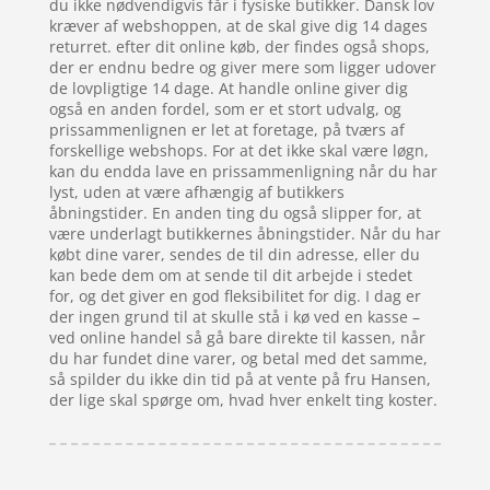
du ikke nødvendigvis får i fysiske butikker. Dansk lov
kræver af webshoppen, at de skal give dig 14 dages
returret. efter dit online køb, der findes også shops,
der er endnu bedre og giver mere som ligger udover
de lovpligtige 14 dage. At handle online giver dig
også en anden fordel, som er et stort udvalg, og
prissammenlignen er let at foretage, på tværs af
forskellige webshops. For at det ikke skal være løgn,
kan du endda lave en prissammenligning når du har
lyst, uden at være afhængig af butikkers
åbningstider. En anden ting du også slipper for, at
være underlagt butikkernes åbningstider. Når du har
købt dine varer, sendes de til din adresse, eller du
kan bede dem om at sende til dit arbejde i stedet
for, og det giver en god fleksibilitet for dig. I dag er
der ingen grund til at skulle stå i kø ved en kasse –
ved online handel så gå bare direkte til kassen, når
du har fundet dine varer, og betal med det samme,
så spilder du ikke din tid på at vente på fru Hansen,
der lige skal spørge om, hvad hver enkelt ting koster.