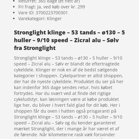
Returret: 365 dage (et helt år)
Fri fragt: Ja, ved køb over kr. 299
Vare ID: 3700223700301
Varekategori: Klinger
Stronglight klinge – 53 tands – ø130 – 5
huller – 9/10 speed – Zicral alu – Sølv
fra Stronglight
Stronglight klinge – 53 tands – ø130 – 5 huller – 9/10
speed – Zicral alu – Sølv er blandt de eftertragtede
cykeldele. Klinger er nok en af de bedst sælgende
kategorier i shoppen. Cykelpartner er altid shoppen,
der har de nyeste cykeldele. Produktet du ser på her
kan indenfor 365 dage sendes retur, hvis købet
fortrydes. Har du svært ved at finde det rigtige
cykeludstyr, kan løsningen være at købe produktet
lige her, du bliver i hvert fald glad for dit køb. Her i
shoppen får du oven i hatten også prisgaranti på
Stronglight klinge – 53 tands – ø130 – 5 huller – 9/10
speed – Zicral alu – Sølv og du kender garanteret
mærket Stronglight, der i mange år har været et af
de førende. Når kilometerne rask væk forsvinder