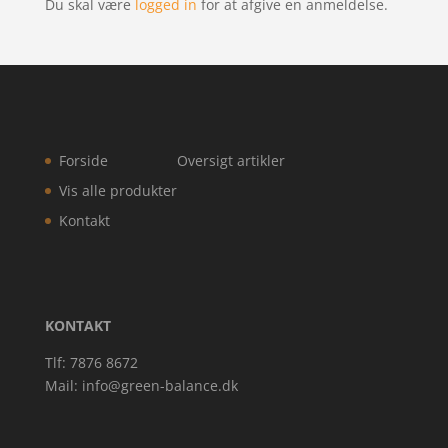
Du skal være
logged in
for at afgive en anmeldelse.
Forside
Oversigt artikler
Vis alle produkter
Kontakt
KONTAKT
Tlf: 7876 8672
Mail:
info@green-balance.dk