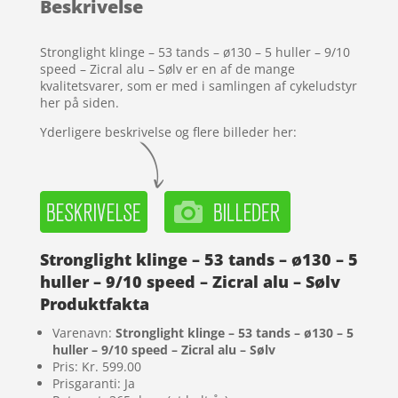
Beskrivelse
på
kundebed
ømmels
Stronglight klinge – 53 tands – ø130 – 5 huller – 9/10
er
speed – Zicral alu – Sølv er en af de mange
kvalitetsvarer, som er med i samlingen af cykeludstyr
her på siden.
Yderligere beskrivelse og flere billeder her:
Stronglight klinge – 53 tands – ø130 – 5
huller – 9/10 speed – Zicral alu – Sølv
Produktfakta
Varenavn:
Stronglight klinge – 53 tands – ø130 – 5
huller – 9/10 speed – Zicral alu – Sølv
Pris: Kr. 599.00
Prisgaranti: Ja