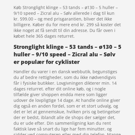
Køb Stronglight klinge – 53 tands – ø130 – 5 huller –
9/10 speed – Zicral alu – Sølv allerede i dag til kun
kr. 599.00 – og med prisgarantien, bliver det ikke
billigere. Køber du for mere end kr. 299 så koster det
ikke noget at få sendt til din adresse. Du får oven i
købet hele 365 dages returret.
Stronglight klinge – 53 tands – ø130 – 5
huller – 9/10 speed – Zicral alu – Sølv
er populær for cyklister
Handler du varer i en dansk webbutik, begunstiges
du af bedre rettigheder, som du ikke nødvendigvis
får i fysiske butikker. Lovgivningen dikterer min. 14
dages returret. efter dit online køb, og i nogle
tilfælde giver shoppen endda mere som ligger
udover de lovpligtige 14 dage. At handle online giver
dig også en anden fordel, som er et stort udvalg, og
det er let at gennemskue, hvilken pris og betingelser
der er bedst, iblandt alle de shops der sælger det,
du er ude efter. Din sammenligning kan du rent
faktisk lave så snart du lige har fem minutter, og
sidder ved computeren eller med din telefon. Mange