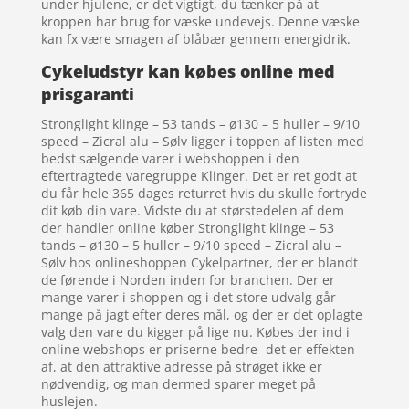
under hjulene, er det vigtigt, du tænker på at
kroppen har brug for væske undevejs. Denne væske
kan fx være smagen af blåbær gennem energidrik.
Cykeludstyr kan købes online med
prisgaranti
Stronglight klinge – 53 tands – ø130 – 5 huller – 9/10
speed – Zicral alu – Sølv ligger i toppen af listen med
bedst sælgende varer i webshoppen i den
eftertragtede varegruppe Klinger. Det er ret godt at
du får hele 365 dages returret hvis du skulle fortryde
dit køb din vare. Vidste du at størstedelen af dem
der handler online køber Stronglight klinge – 53
tands – ø130 – 5 huller – 9/10 speed – Zicral alu –
Sølv hos onlineshoppen Cykelpartner, der er blandt
de førende i Norden inden for branchen. Der er
mange varer i shoppen og i det store udvalg går
mange på jagt efter deres mål, og der er det oplagte
valg den vare du kigger på lige nu. Købes der ind i
online webshops er priserne bedre- det er effekten
af, at den attraktive adresse på strøget ikke er
nødvendig, og man dermed sparer meget på
huslejen.