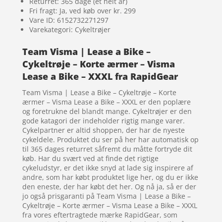
Returret: 365 dage (et helt år)
Fri fragt: Ja, ved køb over kr. 299
Vare ID: 6152732271297
Varekategori: Cykeltrøjer
Team Visma | Lease a Bike –
Cykeltrøje – Korte ærmer – Visma
Lease a Bike – XXXL fra RapidGear
Team Visma | Lease a Bike – Cykeltrøje – Korte
ærmer – Visma Lease a Bike – XXXL er den poplære
og foretrukne del blandt mange. Cykeltrøjer er den
gode katagori der indeholder rigtig mange varer.
Cykelpartner er altid shoppen, der har de nyeste
cykeldele. Produktet du ser på her har automatisk op
til 365 dages returret såfremt du måtte fortryde dit
køb. Har du svært ved at finde det rigtige
cykeludstyr, er det ikke snyd at lade sig inspirere af
andre, som har købt produktet lige her, og du er ikke
den eneste, der har købt det her. Og nå ja, så er der
jo også prisgaranti på Team Visma | Lease a Bike –
Cykeltrøje – Korte ærmer – Visma Lease a Bike – XXXL
fra vores eftertragtede mærke RapidGear, som