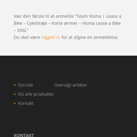
Vær den første til at anmelde “Team Visma | Lease a
Bike – Cykeltrøje – Korte ærmer – Visma Lease a Bike
– XXXL”
Du skal være
logged in
for at afgive en anmeldelse.
Forside
Oversigt artikler
Vis alle produkter
Kontakt
KONTAKT