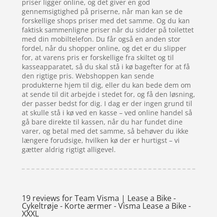
priser ligger online, og det giver en god
gennemsigtighed på priserne, når man kan se de
forskellige shops priser med det samme. Og du kan
faktisk sammenligne priser når du sidder på toilettet
med din mobiltelefon. Du får også en anden stor
fordel, når du shopper online, og det er du slipper
for, at varens pris er forskellige fra skiltet og til
kasseapparatet, så du skal stå i kø bagefter for at få
den rigtige pris. Webshoppen kan sende
produkterne hjem til dig, eller du kan bede dem om
at sende til dit arbejde i stedet for, og få den løsning,
der passer bedst for dig. I dag er der ingen grund til
at skulle stå i kø ved en kasse – ved online handel så
gå bare direkte til kassen, når du har fundet dine
varer, og betal med det samme, så behøver du ikke
længere forudsige, hvilken kø der er hurtigst – vi
gætter aldrig rigtigt alligevel.
19 reviews for
Team Visma | Lease a Bike -
Cykeltrøje - Korte ærmer - Visma Lease a Bike -
XXXL