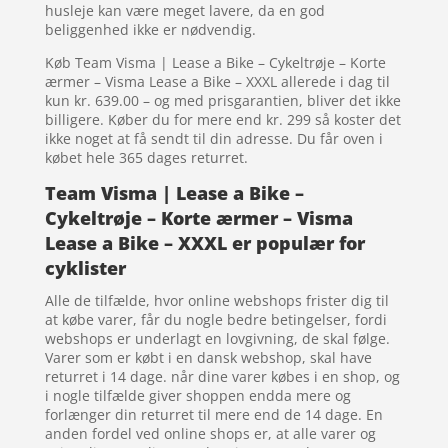
husleje kan være meget lavere, da en god
beliggenhed ikke er nødvendig.
Køb Team Visma | Lease a Bike – Cykeltrøje – Korte
ærmer – Visma Lease a Bike – XXXL allerede i dag til
kun kr. 639.00 – og med prisgarantien, bliver det ikke
billigere. Køber du for mere end kr. 299 så koster det
ikke noget at få sendt til din adresse. Du får oven i
købet hele 365 dages returret.
Team Visma | Lease a Bike –
Cykeltrøje – Korte ærmer – Visma
Lease a Bike – XXXL er populær for
cyklister
Alle de tilfælde, hvor online webshops frister dig til
at købe varer, får du nogle bedre betingelser, fordi
webshops er underlagt en lovgivning, de skal følge.
Varer som er købt i en dansk webshop, skal have
returret i 14 dage. når dine varer købes i en shop, og
i nogle tilfælde giver shoppen endda mere og
forlænger din returret til mere end de 14 dage. En
anden fordel ved online shops er, at alle varer og