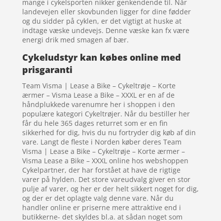
mange i cykelsporten nikker genkendende til. Når
landevejen eller skovbunden ligger for dine fødder
og du sidder på cyklen, er det vigtigt at huske at
indtage væske undevejs. Denne væske kan fx være
energi drik med smagen af bær.
Cykeludstyr kan købes online med
prisgaranti
Team Visma | Lease a Bike – Cykeltrøje – Korte
ærmer – Visma Lease a Bike – XXXL er en af de
håndplukkede varenumre her i shoppen i den
populære kategori Cykeltrøjer. Når du bestiller her
får du hele 365 dages returret som er en fin
sikkerhed for dig, hvis du nu fortryder dig køb af din
vare. Langt de fleste i Norden køber deres Team
Visma | Lease a Bike – Cykeltrøje – Korte ærmer –
Visma Lease a Bike – XXXL online hos webshoppen
Cykelpartner, der har forstået at have de rigtige
varer på hylden. Det store vareudvalg giver en stor
pulje af varer, og her er der helt sikkert noget for dig,
og der er det oplagte valg denne vare. Når du
handler online er priserne mere attraktive end i
butikkerne- det skyldes bl.a. at sådan noget som