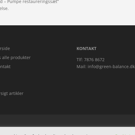
ad – Pumpe restaureringssæt”
else.
rside
KONTAKT
s alle produkter
Tlf: 7876 8672
ntakt
Mail:
info@green-balance.dk
sigt artikler