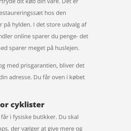
tryde dit køb din vare. Det er
estaureringssæt hos den
 på hylden. I det store udvalg af
andler online sparer du penge- det
rmed sparer meget på huslejen.
og med prisgarantien, bliver det
 din adresse. Du får oven i købet
r cyklister
år i fysiske butikker. Du skal
ops, der vælger at give mere og