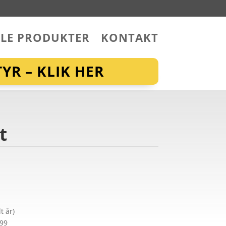
LLE PRODUKTER
KONTAKT
YR – KLIK HER
t
t år)
299