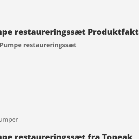
pe restaureringssæt Produktfak
 Pumpe restaureringssæt
9
lpumper
pe restaureringssæt fra Topeak