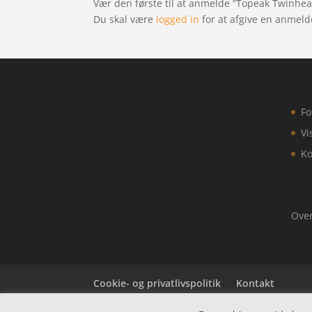
Vær den første til at anmelde “Topeak Twinhe
Du skal være
logged in
for at afgive en anmeld
Fo
Vi
Ko
Over
Cookie- og privatlivspolitik
Kontakt