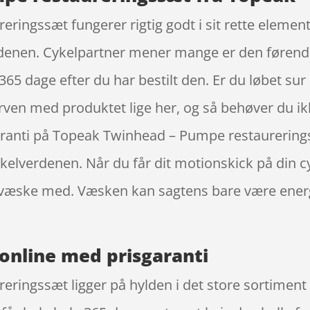
ingssæt fungerer rigtig godt i sit rette element.
rdenen. Cykelpartner mener mange er den førend
365 dage efter du har bestilt den. Er du løbet sur
kurven med produktet lige her, og så behøver du ik
sgaranti på Topeak Twinhead – Pumpe restaurerin
elverdenen. Når du får dit motionskick på din cyk
 væske med. Væsken kan sagtens bare være energid
online med prisgaranti
ingssæt ligger på hylden i det store sortiment d