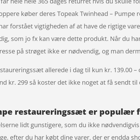
år hele hele 365 dages returret hvis du skulle for
shoppere køber deres Topeak Twinhead – Pumpe r
r forstået vigtigheden af at have de rigtige varer
r dig, som jo fx kan være dette produkt. Når du h
 adresse på strøget ikke er nødvendig, og man de
ureringssæt allerede i dag til kun kr. 139.00 – 
nd kr. 299 så koster det ikke noget at få sendt til
e restaureringssæt er populær fo
lserne lidt gunstigere, som du ikke nødvendigvis f
ge. efter du har købt dine varer, der er endda sh