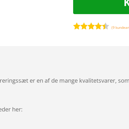
(
9
kundean
Bedømt
som
4.3
ud af 5
baseret
på
kundebedø
mmelser
ringssæt er en af de mange kvalitetsvarer, som
leder her: