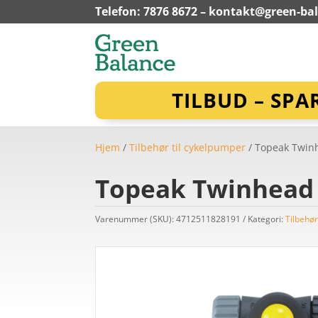
Telefon: 7876 8672 –
kontakt@green-ba
TILBUD – SPA
Hjem
/
Tilbehør til cykelpumper
/ Topeak Twin
Topeak Twinhead 
Varenummer (SKU):
4712511828191
Kategori:
Tilbehør