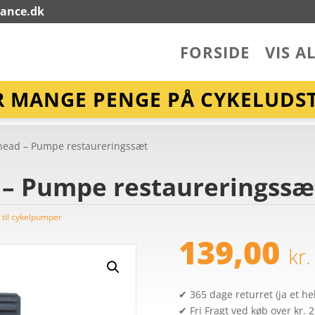
lance.dk
FORSIDE
VIS A
R MANGE PENGE PÅ CYKELUDST
head – Pumpe restaureringssæt
– Pumpe restaureringssæ
 til cykelpumper
139,00
kr.
✔ 365 dage returret (ja et hel
✔ Fri Fragt ved køb over kr. 