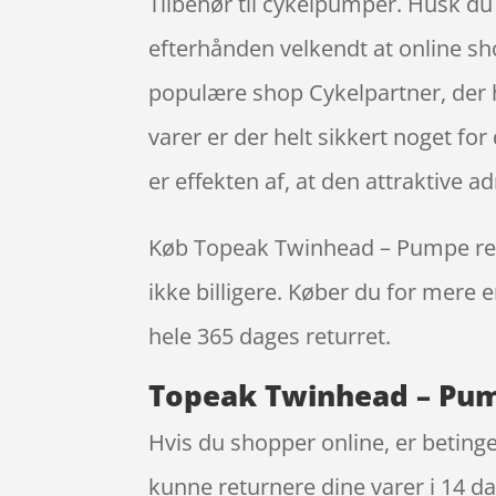
Tilbehør til cykelpumper. Husk du f
efterhånden velkendt at online 
populære shop Cykelpartner, der ha
varer er der helt sikkert noget fo
er effekten af, at den attraktive
Køb Topeak Twinhead – Pumpe resta
ikke billigere. Køber du for mere e
hele 365 dages returret.
Topeak Twinhead – Pump
Hvis du shopper online, er betinge
kunne returnere dine varer i 14 da