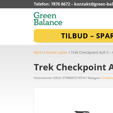
Telefon: 7876 8672 –
kontakt@green-ba
TILBUD – SPA
Hjem
/
Gravel cykler
/ Trek Checkpoint ALR 5 – 
Trek Checkpoint A
Varenummer (SKU):
0768682519516
Kategori:
Gravel c