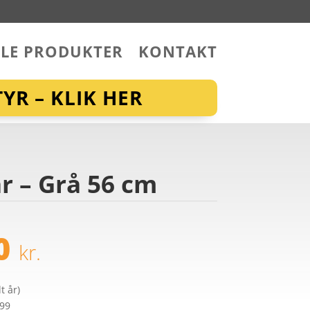
LLE PRODUKTER
KONTAKT
YR – KLIK HER
r – Grå 56 cm
00
kr.
t år)
299