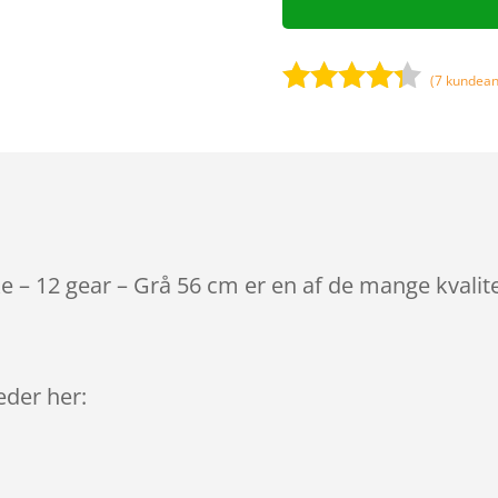
(
7
kundean
Bedømt
som
4.2
ud af 5
baseret
på
kundebedø
mmelser
e – 12 gear – Grå 56 cm er en af de mange kvali
leder her: