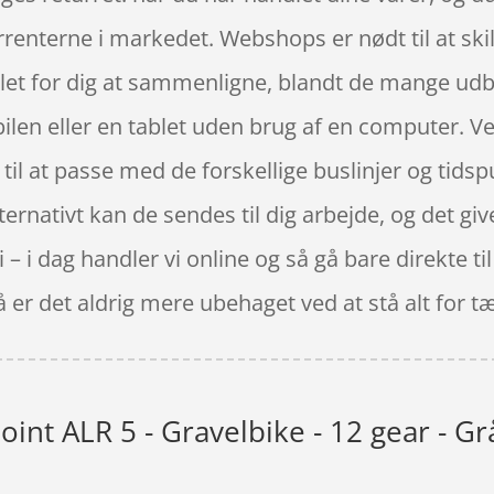
urrenterne i markedet. Webshops er nødt til at sk
r let for dig at sammenligne, blandt de mange udb
len eller en tablet uden brug af en computer. Ve
le til at passe med de forskellige buslinjer og tid
ternativt kan de sendes til dig arbejde, og det give
i – i dag handler vi online og så gå bare direkte t
er det aldrig mere ubehaget ved at stå alt for tæt
int ALR 5 - Gravelbike - 12 gear - G