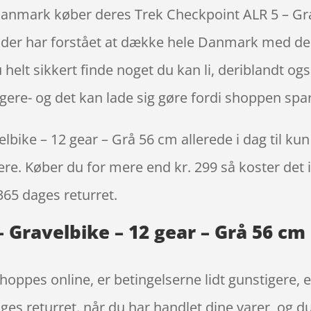
 Danmark køber deres Trek Checkpoint ALR 5 – Gr
der har forstået at dække hele Danmark med de h
elt sikkert finde noget du kan li, deriblandt og
gere- og det kan lade sig gøre fordi shoppen spare
bike – 12 gear – Grå 56 cm allerede i dag til ku
igere. Køber du for mere end kr. 299 så koster det i
365 dages returret.
 Gravelbike – 12 gear – Grå 56 cm
hoppes online, er betingelserne lidt gunstigere, e
ges returret. når du har handlet dine varer, og 