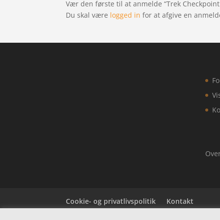
Vær den første til at anmelde “Trek Checkpoint
Du skal være
logged in
for at afgive en anmeld
Fo
Vi
Ko
Over
Cookie- og privatlivspolitik
Kontakt