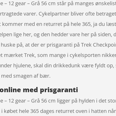
e – 12 gear – Grå 56 cm står på manges ønskeliste
tragtede varer. Cykelpartner bliver ofte betrage
 kommer med en returret på hele 365, ja du læste r
jælpen lige her, og den hedder vare her på siden, 
å huske på, at der er prisgaranti på Trek Checkpoi
t mærket Trek, som mange i cykelsporten nikker
nder hjulene, skal din drikkedunk være fyldt op
k med smagen af bær.
online med prisgaranti
 – 12 gear – Grå 56 cm ligger på hylden i det sto
n i købet hele 365 dages returret oven i hatten n