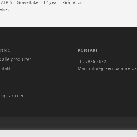
 ALR 5 – Gravelbike – 12 gear – Grå 56 cm”
else.
rside
KONTAKT
s alle produkter
Tlf: 7876 8672
ntakt
Mail:
info@green-balance.dk
sigt artikler