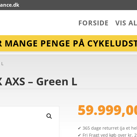
lance.dk
FORSIDE
VIS A
R MANGE PENGE PÅ CYKELUDST
 L
X AXS – Green L
59.999,
✔ 365 dage returret (ja et hel
✔ Fri Fragt ved køb over kr. 