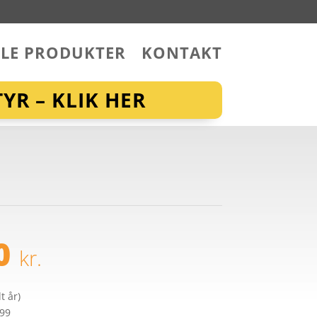
LLE PRODUKTER
KONTAKT
YR – KLIK HER
00
kr.
t år)
299