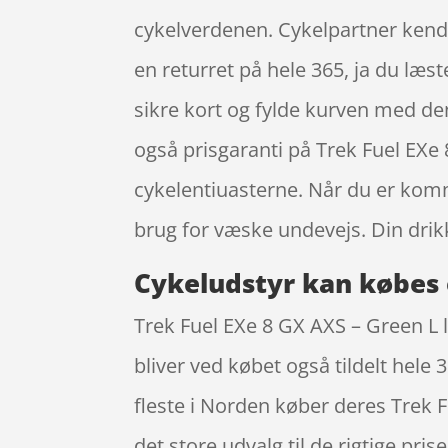
cykelverdenen. Cykelpartner kend
en returret på hele 365, ja du læste 
sikre kort og fylde kurven med de
også prisgaranti på Trek Fuel EXe
cykelentiuasterne. Når du er komme
brug for væske undevejs. Din dri
Cykeludstyr kan købes 
Trek Fuel EXe 8 GX AXS – Green L l
bliver ved købet også tildelt hele 
fleste i Norden køber deres Trek 
det store udvalg til de rigtige pr