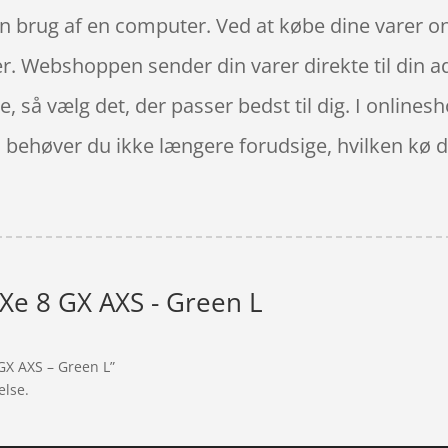
en brug af en computer. Ved at købe dine varer onl
er. Webshoppen sender din varer direkte til din 
e, så vælg det, der passer bedst til dig. I online
å behøver du ikke længere forudsige, hvilken kø de
EXe 8 GX AXS - Green L
 GX AXS – Green L”
else.