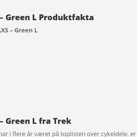
 – Green L Produktfakta
AXS – Green L
9
– Green L fra Trek
ar i flere år været på toplisten over cykeldele. e