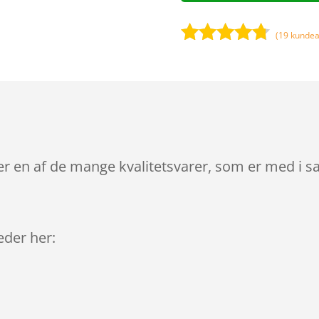
(
19
kundea
Bedømt
som
4.6
ud af 5
baseret
på
kundebedø
mmelser
er en af de mange kvalitetsvarer, som er med i s
leder her: