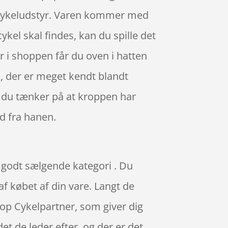
 cykeludstyr. Varen kommer med
 cykel skal findes, kan du spille det
r i shoppen får du oven i hatten
, der er meget kendt blandt
t, du tænker på at kroppen har
d fra hanen.
n godt sælgende kategori . Du
 af købet af din vare. Langt de
op Cykelpartner, som giver dig
et de leder efter, og der er det