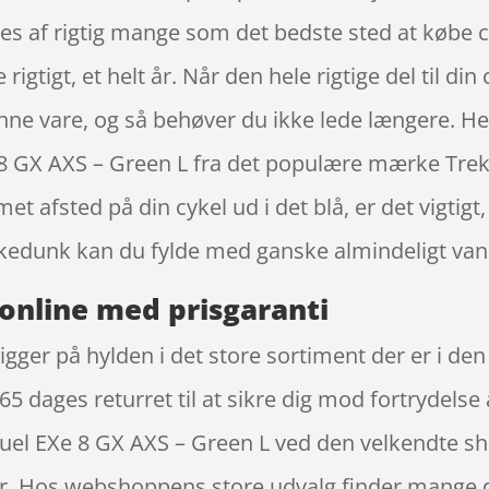
es af rigtig mange som det bedste sted at købe
rigtigt, et helt år. Når den hele rigtige del til din
nne vare, og så behøver du ikke lede længere. He
 8 GX AXS – Green L fra det populære mærke Trek
t afsted på din cykel ud i det blå, er det vigtig
kkedunk kan du fylde med ganske almindeligt van
online med prisgaranti
igger på hylden i det store sortiment der er i de
365 dages returret til at sikre dig mod fortrydelse
Fuel EXe 8 GX AXS – Green L ved den velkendte sh
iser. Hos webshoppens store udvalg finder mange d