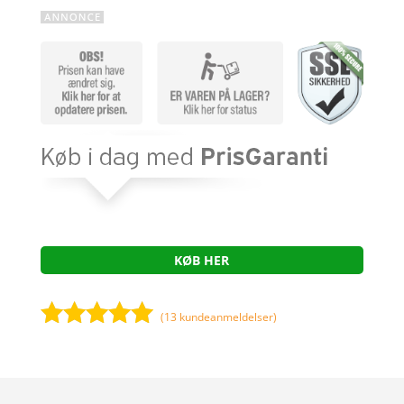
KØB HER
(
13
kundeanmeldelser)
Bedømt
som
5
ud
af 5