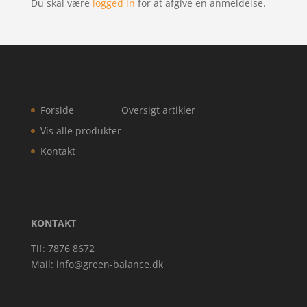
Du skal være
logged in
for at afgive en anmeldelse.
Forside
Oversigt artikler
Vis alle produkter
Kontakt
KONTAKT
Tlf: 7876 8672
Mail:
info@green-balance.dk