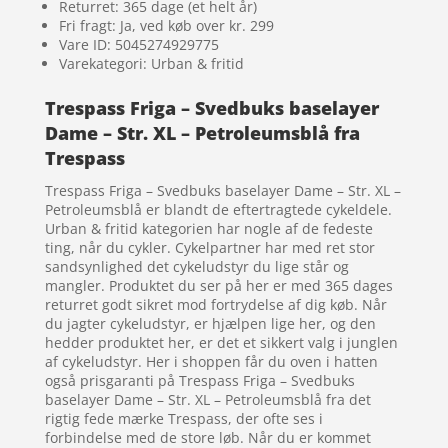
Returret: 365 dage (et helt år)
Fri fragt: Ja, ved køb over kr. 299
Vare ID: 5045274929775
Varekategori: Urban & fritid
Trespass Friga – Svedbuks baselayer
Dame – Str. XL – Petroleumsblå fra
Trespass
Trespass Friga – Svedbuks baselayer Dame – Str. XL –
Petroleumsblå er blandt de eftertragtede cykeldele.
Urban & fritid kategorien har nogle af de fedeste
ting, når du cykler. Cykelpartner har med ret stor
sandsynlighed det cykeludstyr du lige står og
mangler. Produktet du ser på her er med 365 dages
returret godt sikret mod fortrydelse af dig køb. Når
du jagter cykeludstyr, er hjælpen lige her, og den
hedder produktet her, er det et sikkert valg i junglen
af cykeludstyr. Her i shoppen får du oven i hatten
også prisgaranti på Trespass Friga – Svedbuks
baselayer Dame – Str. XL – Petroleumsblå fra det
rigtig fede mærke Trespass, der ofte ses i
forbindelse med de store løb. Når du er kommet