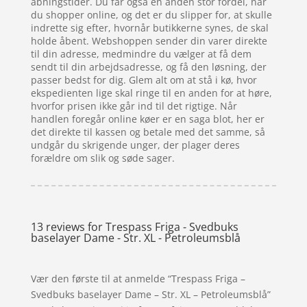
åbningstider. Du får også en anden stor fordel, når
du shopper online, og det er du slipper for, at skulle
indrette sig efter, hvornår butikkerne synes, de skal
holde åbent. Webshoppen sender din varer direkte
til din adresse, medmindre du vælger at få dem
sendt til din arbejdsadresse, og få den løsning, der
passer bedst for dig. Glem alt om at stå i kø, hvor
ekspedienten lige skal ringe til en anden for at høre,
hvorfor prisen ikke går ind til det rigtige. Når
handlen foregår online køer er en saga blot, her er
det direkte til kassen og betale med det samme, så
undgår du skrigende unger, der plager deres
forældre om slik og søde sager.
13 reviews for
Trespass Friga - Svedbuks
baselayer Dame - Str. XL - Petroleumsblå
Vær den første til at anmelde “Trespass Friga –
Svedbuks baselayer Dame – Str. XL – Petroleumsblå”