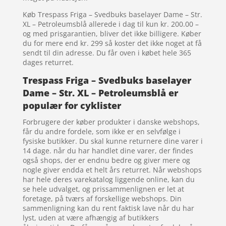
Køb Trespass Friga – Svedbuks baselayer Dame – Str.
XL – Petroleumsblå allerede i dag til kun kr. 200.00 –
og med prisgarantien, bliver det ikke billigere. Køber
du for mere end kr. 299 så koster det ikke noget at få
sendt til din adresse. Du får oven i købet hele 365
dages returret.
Trespass Friga – Svedbuks baselayer
Dame – Str. XL – Petroleumsblå er
populær for cyklister
Forbrugere der køber produkter i danske webshops,
får du andre fordele, som ikke er en selvfølge i
fysiske butikker. Du skal kunne returnere dine varer i
14 dage. når du har handlet dine varer, der findes
også shops, der er endnu bedre og giver mere og
nogle giver endda et helt års returret. Når webshops
har hele deres varekatalog liggende online, kan du
se hele udvalget, og prissammenlignen er let at
foretage, på tværs af forskellige webshops. Din
sammenligning kan du rent faktisk lave når du har
lyst, uden at være afhængig af butikkers