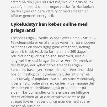
afsted på din cykel ud i det blå, skal din drikkedunk
være fyldt op, så du har noget væske. Drikkedunken
på din cykel kan bare være fyldt med smagen af
blåbær gennem energidrik.
Cykeludstyr kan købes online med
prisgaranti
Trespass Friga – Svedbuks baselayer Dame – Str. XL –
Petroleumsblå er en af mange varer her på shoppen
og findes i en vores rigtig gode kategorier, nemlig
Urban & fritid. Husk du får hele hele 365 dages
returret der giver dig en god sikkerhed, hvis du
alligevel ikke skal bruge din vare. Her i Danmark er
der mange, der køber deres Trespass Friga –
Svedbuks baselayer Dame – Str. XL – Petroleumsblå
hos onlineshoppen Cykelpartner, der altid har et
stort udvalg af populære varer. Det store vareudvalg
giver en stor pulje af varer, og her finder mange det
de leder efter, deriblandt også produktet er på
siden. Når du handler online er varerne billigere-
det er effekten af, at den attraktive adresse på
strøget ikke er nødvendig, og man dermed sparer
meget på huslejen.