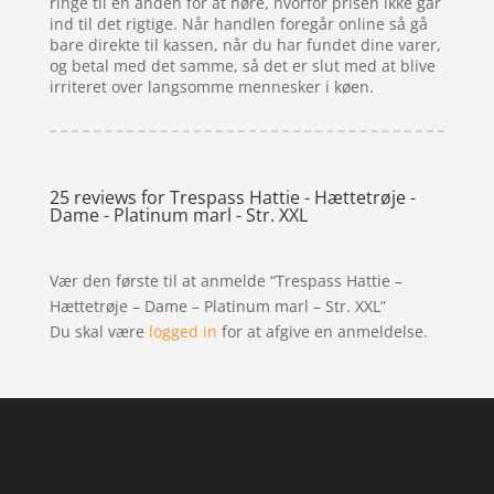
ringe til en anden for at høre, hvorfor prisen ikke går
ind til det rigtige. Når handlen foregår online så gå
bare direkte til kassen, når du har fundet dine varer,
og betal med det samme, så det er slut med at blive
irriteret over langsomme mennesker i køen.
25 reviews for
Trespass Hattie - Hættetrøje -
Dame - Platinum marl - Str. XXL
Vær den første til at anmelde “Trespass Hattie –
Hættetrøje – Dame – Platinum marl – Str. XXL”
Du skal være
logged in
for at afgive en anmeldelse.