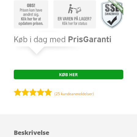
KØB HER
(
25
kundeanmeldelser)
Bedømt
som
4.9
ud af 5
baseret på
Beskrivelse
kundebedøm