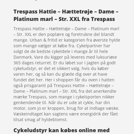
Trespass Hattie – Hættetrøje – Dame –
Platinum marl – Str. XXL fra Trespass
Trespass Hattie – Hættetrøje – Dame – Platinum marl
– Str. XXL er den poplære og foretrukne del blandt
mange. Urban & fritid er kategorien fra øverste hylde
som mange vælger at købe fra. Cykelpartner har
solgt de de bedste cykeldele i mange år til hele
Danmark. Vare du kigger på leveres med luksuriøse
365 dages returret. Er du løbet sur i jagten på godt
cykeludstyr, er det et sikkert valg, hvis du køber
varen her, og så kan du glæde dig over at have
fundet det her. Her i shoppen får du oven i hatten
også prisgaranti på Trespass Hattie – Hættetrøje –
Dame – Platinum marl – Str. XXL fra det anerkendte
mærke Trespass, som mange i cykelsporten nikker
genkendende til. Når du er ude at cykle, har din
motor, som jo er kroppen, brug for at indtage væske.
Væskeindtaget kan sagtens være energidrik der fået
tilsat smag af hyldeblomst.
Cykeludstyr kan købes online med