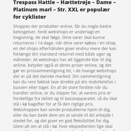
Trespass Hattie – Hættetrøje – Dame –
Platinum marl – Str. XXL er populær
for cyklister
Shoppes der produkter online, får du nogle bedre
betingelser, fordi webshops er underlagt en
lovgivning, de skal følge. Dine varer skal kunne
returneres i 14 dage. når dine varer købes i en shop,
en del shops efterhånden giver endnu mere der kan
forlænge din standard returret med både uger og
måneder. At webshops har alt liggende klar til dig
online, betyder også at deres priser online, og det
gør en prissammenligning let, i de mange webshops
der er på det danske marked. Din sammenligning
kan du rent faktisk lave direkte på din mobiltelefon i
bussen eller toget. En af de store fordele når du
handler online, er du slipper for, at varens pris er
forskellige fra skiltet og til kasseapparatet, så du skal
stå i kø bagefter for at få den rigtige pris.
Webshoppen kan sende produkterne hjem til dig,
eller du kan bede dem om at sende til dit arbejde i
stedet for, og det giver en god fleksibilitet for dig.
Glem alt om at stå i kø, hvor ekspedienten lige skal