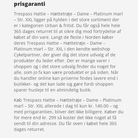
prisgaranti
Trespass Hattie – Hættetrøje – Dame – Platinum marl
– Str. XXL ligger på hylden i det store sortiment der
er i kategorien Urban & fritid. Du får også hele hele
365 dages returret til at sikre dig mod fortrydelse af
købet af din vare. Langt de fleste i Norden køber
deres Trespass Hattie – Hættetrøje – Dame –
Platinum marl – Str. XXL i den kendte webshop
Cykelpartner, der giver dig det store udvalg af de
produkter du leder efter. Der er mange varer i
shoppen og i det store udvalg finder du noget for
alle, som jo fx kan være produktet er på siden. Når
du handler online kan priserne findes lavere end i
butikker- og det kan lade sig gøre fordi shoppen
sparer husleje til en almindelig butik.
Køb Trespass Hattie – Hættetrøje – Dame – Platinum
marl – Str. XXL allerede i dag til kun kr. 140.00 – og
med prisgarantien, bliver det ikke billigere. Køber du
for mere end kr. 299 så koster det ikke noget at få
sendt til din adresse. Du får oven i købet hele 365
dages returret.