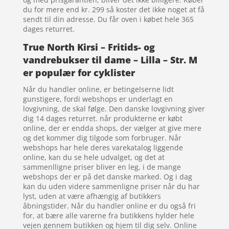
du for mere end kr. 299 så koster det ikke noget at få
sendt til din adresse. Du får oven i købet hele 365
dages returret.
True North Kirsi – Fritids- og
vandrebukser til dame – Lilla – Str. M
er populær for cyklister
Når du handler online, er betingelserne lidt
gunstigere, fordi webshops er underlagt en
lovgivning, de skal følge. Den danske lovgivning giver
dig 14 dages returret. når produkterne er købt
online, der er endda shops, der vælger at give mere
og det kommer dig tilgode som forbruger. Når
webshops har hele deres varekatalog liggende
online, kan du se hele udvalget, og det at
sammenlligne priser bliver en leg, i de mange
webshops der er på det danske marked. Og i dag
kan du uden videre sammenligne priser når du har
lyst, uden at være afhængig af butikkers
åbningstider. Når du handler online er du også fri
for, at bære alle varerne fra butikkens hylder hele
vejen gennem butikken og hjem til dig selv. Online