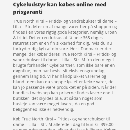
Cykeludstyr kan købes online med
prisgaranti
True North Kirsi – Fritids- og vandrebukser til dame –
Lilla – Str. M er en af mange varer her på shoppen og
findes i en vores rigtig gode kategorier, nemlig Urban
& fritid. Det er ren luksus at få hele 365 dages
returret som er en fin sikkerhed for dig, hvis du nu
fortryder dig køb af din vare. Her i Danmark er der
mange, der køber deres True North Kirsi – Fritids- og
vandrebukser til dame – Lilla – Str. M fra den meget
brugte forhandler Cykelpartner, som ikke bare er en
døgnflue, men har bevist sit eksistensgrundlag
gennem lang tid. Vi har håndplukket varerne og
blandt dem kan du shoppe løs efter lækre varer, det
kan jo passende være produktet er på siden. Når der
handles i webshop kan priserne findes lavere end i
butikker- det skyldes bl.a. at sådan noget som
husleje kan være meget lavere, da en god
beliggenhed ikke er nødvendig.
Køb True North Kirsi – Fritids- og vandrebukser til
dame – Lilla – Str. M allerede i dag til kun kr. 399.00 –
og med prisgarantien, bliver det ikke billigere. Køber