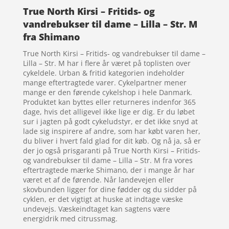
True North Kirsi – Fritids- og
vandrebukser til dame – Lilla – Str. M
fra Shimano
True North Kirsi – Fritids- og vandrebukser til dame –
Lilla – Str. M har i flere år været på toplisten over
cykeldele. Urban & fritid kategorien indeholder
mange eftertragtede varer. Cykelpartner mener
mange er den førende cykelshop i hele Danmark.
Produktet kan byttes eller returneres indenfor 365
dage, hvis det alligevel ikke lige er dig. Er du løbet
sur i jagten på godt cykeludstyr, er det ikke snyd at
lade sig inspirere af andre, som har købt varen her,
du bliver i hvert fald glad for dit køb. Og nå ja, så er
der jo også prisgaranti på True North Kirsi – Fritids-
og vandrebukser til dame – Lilla – Str. M fra vores
eftertragtede mærke Shimano, der i mange år har
været et af de førende. Når landevejen eller
skovbunden ligger for dine fødder og du sidder på
cyklen, er det vigtigt at huske at indtage væske
undevejs. Væskeindtaget kan sagtens være
energidrik med citrussmag.