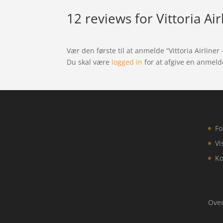
12 reviews for
Vittoria Ai
Vær den første til at anmelde “Vittoria Airliner 
Du skal være
logged in
for at afgive en anmeld
Fo
Vi
Ko
Over