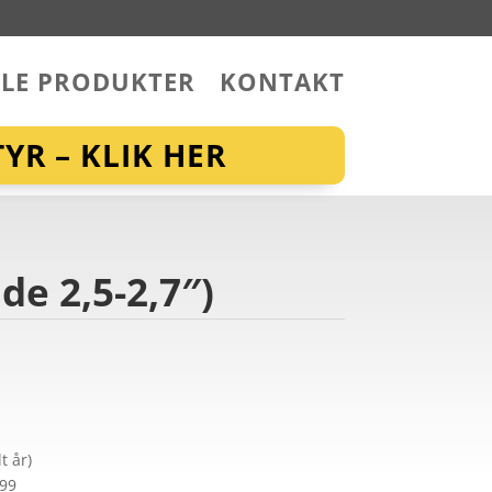
LLE PRODUKTER
KONTAKT
YR – KLIK HER
dde 2,5-2,7″)
t år)
299