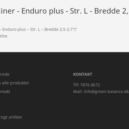
rliner - Enduro plus - Str. L - Bredde 2,
– Enduro plus – Str. L – Bredde 2,5-2,7″)”
else.
rside
KONTAKT
s alle produkter
Tlf: 7876 8672
ntakt
Mail:
info@green-balance.dk
sigt artikler