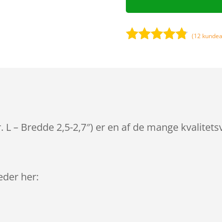
(
12
kundea
Bedømt
som
4.7
ud af 5
baseret på
kundebedø
mmelser
tr. L – Bredde 2,5-2,7″) er en af de mange kvalite
leder her: