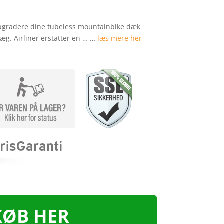
opgradere dine tubeless mountainbike dæk
læg. Airliner erstatter en … …
læs mere her
KØB HER