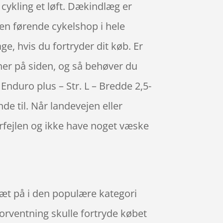
n cykling et løft. Dækindlæg er
en førende cykelshop i hele
e, hvis du fortryder dit køb. Er
 her på siden, og så behøver du
 Enduro plus – Str. L – Bredde 2,5-
e til. Når landevejen eller
erfejlen og ikke have noget væske
r tæt på i den populære kategori
orventning skulle fortryde købet