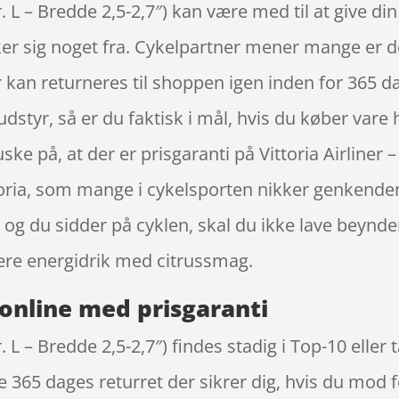
r. L – Bredde 2,5-2,7″) kan være med til at give di
er sig noget fra. Cykelpartner mener mange er d
an returneres til shoppen igen inden for 365 dag
udstyr, så er du faktisk i mål, hvis du køber vare
ke på, at der er prisgaranti på Vittoria Airliner –
oria, som mange i cykelsporten nikker genkendend
 og du sidder på cyklen, skal du ikke lave beynd
re energidrik med citrussmag.
online med prisgaranti
tr. L – Bredde 2,5-2,7″) findes stadig i Top-10 elle
65 dages returret der sikrer dig, hvis du mod f