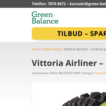
Telefon: 7876 8672 –
kontakt@green-ba
TILBUD – SPA
Hjem
/
Dækindlæg
/ Vittoria Airliner – Enduro p
Vittoria Airliner –
Varenummer (SKU):
8022530013680
Kategori:
Dækind