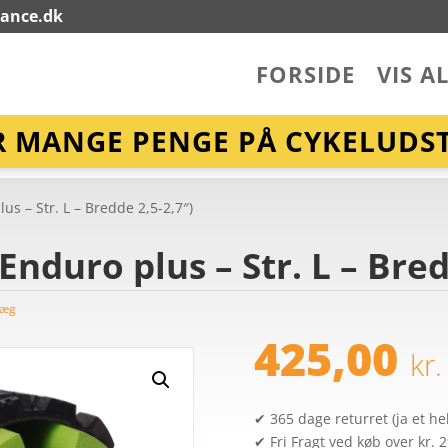
lance.dk
FORSIDE
VIS A
R MANGE PENGE PÅ CYKELUDST
lus – Str. L – Bredde 2,5-2,7″)
 Enduro plus – Str. L – Bre
læg
425,00
kr.
✔ 365 dage returret (ja et hel
✔ Fri Fragt ved køb over kr. 