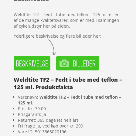
kundebed
ømmels
Weldtite TF2 – Fedt i tube med teflon – 125 ml. er en
er
af de mange kvalitetsvarer, som er med i samlingen
af cykeludstyr her på siden.
Yderligere beskrivelse og flere billeder her:
Weldtite TF2 – Fedt i tube med teflon –
125 ml. Produktfakta
Varenavn:
Weldtite TF2 – Fedt i tube med teflon –
125 ml.
Pris: Kr. 79.00
Prisgaranti: Ja
Returret: 365 dage (et helt år)
Fri fragt: Ja, ved køb over kr. 299
Vare ID: 5013863020196