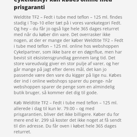
prisgaranti
Weldtite TF2 – Fedt i tube med teflon – 125 ml. findes
stadig i Top-10 eller tæt på i vores varekategori Fedt.
Og hey – du får jo også lige hele 365 dages returret
med når du køber din vare. Det overrasker ikke
nogen, at der er mange der køber Weldtite TF2 – Fedt
i tube med teflon – 125 ml. online hos webshoppen
Cykelpartner, som ikke bare er en døgnflue, men har
bevist sit eksistensgrundlag gennem lang tid. Det
store vareudvalg giver en stor pulje af varer, og her
går mange på jagt efter deres mål, det kan jo
passende være den vare du kigger på lige nu. Købes
der ind i online webshops sparer du penge- når
webshoppen sparer de penge som en almindelig
butik bruger, så kommer det dig til gode.
Køb Weldtite TF2 – Fedt i tube med teflon – 125 ml.
allerede i dag til kun kr. 79.00 – og med
prisgarantien, bliver det ikke billigere. Køber du for
mere end kr. 299 så koster det ikke noget at få sendt
til din adresse. Du får oven i købet hele 365 dages
returret.