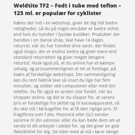
Weldtite TF2 – Fedt i tube med teflon –
125 ml. er populær for cyklister
Købes der ind i en webshop, giver de dig lidt bedre
rettigheder, så du på nogle områder er bedre stillet,
end hvis du handler I fysiske butikker. Produkter der
handles i en dansk shop, skal have 14 dages
returret. når du har handlet dine varer, der findes
også shops, der er endnu bedre og giver mere end
standard returretten og giver meget længere
returtid. Husk også på, at du online har et kæmpe
udvalg, og prissammenlignen er let at foretage, på
tværs af forskellige webshops. Din sammenligning
kan du rent faktisk lave så snart du lige har fem
minutter, og sidder ved computeren eller med din
telefon. Du får også en anden stor fordel, når du
shopper online, og det er du slipper for, at varens
pris er forskellige fra skiltet og til kasseapparatet, så
du skal stå i kø bagefter for at få den rigtige pris. Et
fragtfirma som f.eks. Postnord eller GLS sender
varerne til din adresse, eller du kan bede dem om at
sende til dit arbejde i stedet for, og det giver en god
fleksibilitet for dig. De tider med at stå i kø er længe