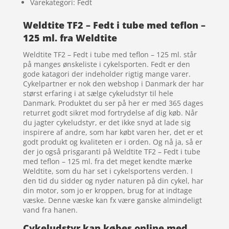
Varekategori: Fedt
Weldtite TF2 – Fedt i tube med teflon –
125 ml. fra Weldtite
Weldtite TF2 – Fedt i tube med teflon – 125 ml. står
på manges ønskeliste i cykelsporten. Fedt er den
gode katagori der indeholder rigtig mange varer.
Cykelpartner er nok den webshop i Danmark der har
størst erfaring i at sælge cykeludstyr til hele
Danmark. Produktet du ser på her er med 365 dages
returret godt sikret mod fortrydelse af dig køb. Når
du jagter cykeludstyr, er det ikke snyd at lade sig
inspirere af andre, som har købt varen her, det er et
godt produkt og kvaliteten er i orden. Og nå ja, så er
der jo også prisgaranti på Weldtite TF2 – Fedt i tube
med teflon – 125 ml. fra det meget kendte mærke
Weldtite, som du har set i cykelsportens verden. I
den tid du sidder og nyder naturen på din cykel, har
din motor, som jo er kroppen, brug for at indtage
væske. Denne væske kan fx være ganske almindeligt
vand fra hanen.
Cykeludstyr kan købes online med