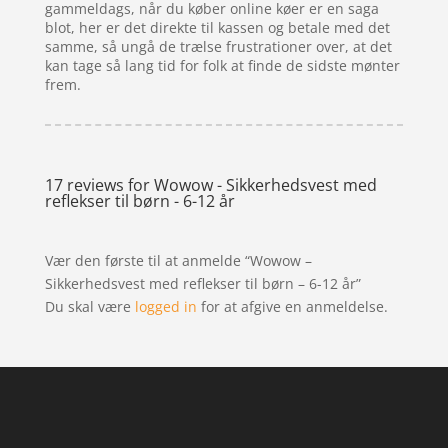
gammeldags, når du køber online køer er en saga
blot, her er det direkte til kassen og betale med det
samme, så ungå de trælse frustrationer over, at det
kan tage så lang tid for folk at finde de sidste mønter
frem.
17 reviews for
Wowow - Sikkerhedsvest med
reflekser til børn - 6-12 år
Vær den første til at anmelde “Wowow –
Sikkerhedsvest med reflekser til børn – 6-12 år”
Du skal være
logged in
for at afgive en anmeldelse.