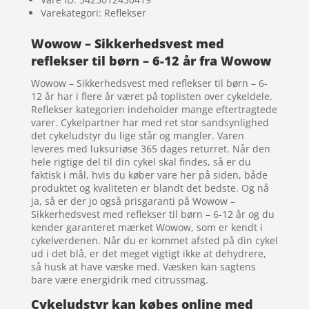
Varekategori: Reflekser
Wowow – Sikkerhedsvest med
reflekser til børn – 6-12 år fra Wowow
Wowow – Sikkerhedsvest med reflekser til børn – 6-
12 år har i flere år været på toplisten over cykeldele.
Reflekser kategorien indeholder mange eftertragtede
varer. Cykelpartner har med ret stor sandsynlighed
det cykeludstyr du lige står og mangler. Varen
leveres med luksuriøse 365 dages returret. Når den
hele rigtige del til din cykel skal findes, så er du
faktisk i mål, hvis du køber vare her på siden, både
produktet og kvaliteten er blandt det bedste. Og nå
ja, så er der jo også prisgaranti på Wowow –
Sikkerhedsvest med reflekser til børn – 6-12 år og du
kender garanteret mærket Wowow, som er kendt i
cykelverdenen. Når du er kommet afsted på din cykel
ud i det blå, er det meget vigtigt ikke at dehydrere,
så husk at have væske med. Væsken kan sagtens
bare være energidrik med citrussmag.
Cykeludstyr kan købes online med