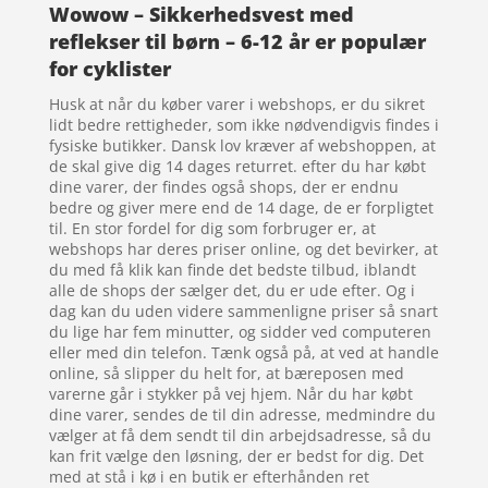
Wowow – Sikkerhedsvest med
reflekser til børn – 6-12 år er populær
for cyklister
Husk at når du køber varer i webshops, er du sikret
lidt bedre rettigheder, som ikke nødvendigvis findes i
fysiske butikker. Dansk lov kræver af webshoppen, at
de skal give dig 14 dages returret. efter du har købt
dine varer, der findes også shops, der er endnu
bedre og giver mere end de 14 dage, de er forpligtet
til. En stor fordel for dig som forbruger er, at
webshops har deres priser online, og det bevirker, at
du med få klik kan finde det bedste tilbud, iblandt
alle de shops der sælger det, du er ude efter. Og i
dag kan du uden videre sammenligne priser så snart
du lige har fem minutter, og sidder ved computeren
eller med din telefon. Tænk også på, at ved at handle
online, så slipper du helt for, at bæreposen med
varerne går i stykker på vej hjem. Når du har købt
dine varer, sendes de til din adresse, medmindre du
vælger at få dem sendt til din arbejdsadresse, så du
kan frit vælge den løsning, der er bedst for dig. Det
med at stå i kø i en butik er efterhånden ret