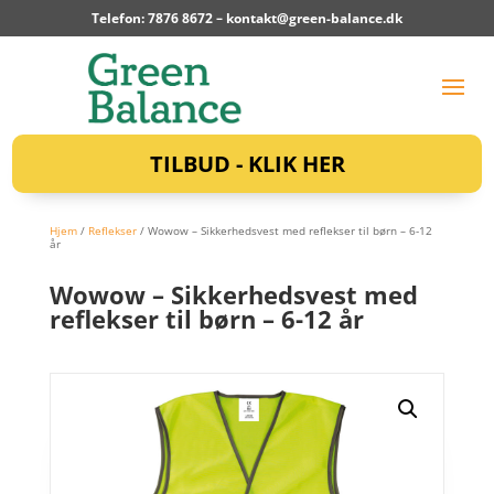
Telefon: 7876 8672 –
kontakt@green-balance.dk
TILBUD - KLIK HER
Hjem
/
Reflekser
/ Wowow – Sikkerhedsvest med reflekser til børn – 6-12
år
Wowow – Sikkerhedsvest med
reflekser til børn – 6-12 år