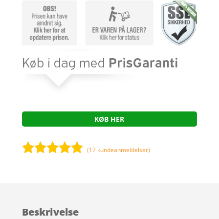
KØB HER
(
17
kundeanmeldelser)
Bedømt
som
4.8
ud af 5
baseret på
Beskrivelse
kundebedø