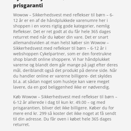
prisgaranti
Wowow – Sikkerhedsvest med reflekser til børn – 6-
12 år er en af de håndplukkede varenumre her i
shoppen i en vores rigtig gode kategorier, nemlig
Reflekser. Det er ret godt at du får hele 365 dages
returret med når du køber din vare. Det er snart
allemandsviden at man helst køber sin Wowow –
Sikkerhedsvest med reflekser til børn – 6-12 år i
webshoppen Cykelpartner, som er den foretrukne
shop blandt online shoppere. Vi har håndplukket
varerne og blandt dem går mange på jagt efter deres
mål, deriblandt også det produkt på denne side. Når
du handler online er varerne billigere- det skyldes
bl.a. at sådan noget som husleje kan være meget
lavere, da en god beliggenhed ikke er nødvendig.
Køb Wowow – Sikkerhedsvest med reflekser til børn –
6-12 år allerede i dag til kun kr. 49.00 – og med
prisgarantien, bliver det ikke billigere. Køber du for
mere end kr. 299 så koster det ikke noget at få sendt
til din adresse. Du får oven i købet hele 365 dages
returret.