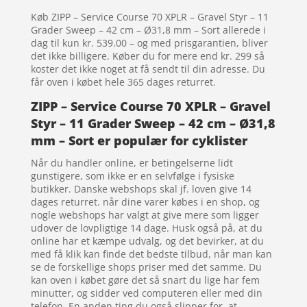
Køb ZIPP – Service Course 70 XPLR – Gravel Styr – 11
Grader Sweep – 42 cm – Ø31,8 mm – Sort allerede i
dag til kun kr. 539.00 – og med prisgarantien, bliver
det ikke billigere. Køber du for mere end kr. 299 så
koster det ikke noget at få sendt til din adresse. Du
får oven i købet hele 365 dages returret.
ZIPP – Service Course 70 XPLR – Gravel
Styr – 11 Grader Sweep – 42 cm – Ø31,8
mm – Sort er populær for cyklister
Når du handler online, er betingelserne lidt
gunstigere, som ikke er en selvfølge i fysiske
butikker. Danske webshops skal jf. loven give 14
dages returret. når dine varer købes i en shop, og
nogle webshops har valgt at give mere som ligger
udover de lovpligtige 14 dage. Husk også på, at du
online har et kæmpe udvalg, og det bevirker, at du
med få klik kan finde det bedste tilbud, når man kan
se de forskellige shops priser med det samme. Du
kan oven i købet gøre det så snart du lige har fem
minutter, og sidder ved computeren eller med din
telefon. En anden ting du også slipper for, at