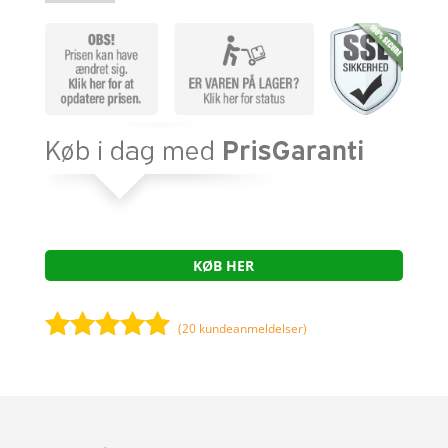
KØB HER
(
20
kundeanmeldelser)
Bedømt
som
5
ud
af 5
baseret på