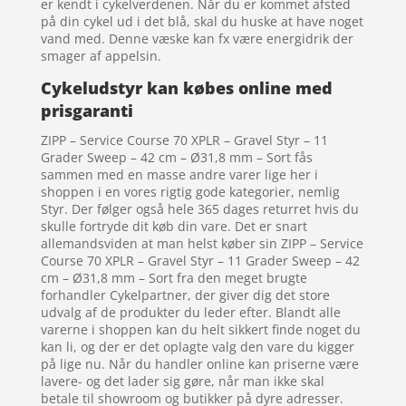
er kendt i cykelverdenen. Når du er kommet afsted
på din cykel ud i det blå, skal du huske at have noget
vand med. Denne væske kan fx være energidrik der
smager af appelsin.
Cykeludstyr kan købes online med
prisgaranti
ZIPP – Service Course 70 XPLR – Gravel Styr – 11
Grader Sweep – 42 cm – Ø31,8 mm – Sort fås
sammen med en masse andre varer lige her i
shoppen i en vores rigtig gode kategorier, nemlig
Styr. Der følger også hele 365 dages returret hvis du
skulle fortryde dit køb din vare. Det er snart
allemandsviden at man helst køber sin ZIPP – Service
Course 70 XPLR – Gravel Styr – 11 Grader Sweep – 42
cm – Ø31,8 mm – Sort fra den meget brugte
forhandler Cykelpartner, der giver dig det store
udvalg af de produkter du leder efter. Blandt alle
varerne i shoppen kan du helt sikkert finde noget du
kan li, og der er det oplagte valg den vare du kigger
på lige nu. Når du handler online kan priserne være
lavere- og det lader sig gøre, når man ikke skal
betale til showroom og butikker på dyre adresser.