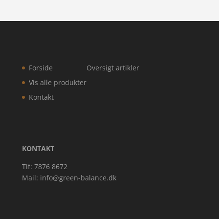
Forside
Oversigt artikler
Vis alle produkter
Kontakt
KONTAKT
Tlf: 7876 8672
Mail:
info@green-balance.dk