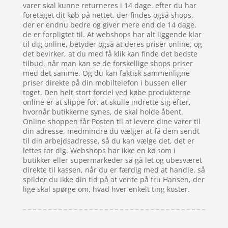
varer skal kunne returneres i 14 dage. efter du har
foretaget dit køb på nettet, der findes også shops,
der er endnu bedre og giver mere end de 14 dage,
de er forpligtet til. At webshops har alt liggende klar
til dig online, betyder også at deres priser online, og
det bevirker, at du med få klik kan finde det bedste
tilbud, når man kan se de forskellige shops priser
med det samme. Og du kan faktisk sammenligne
priser direkte på din mobiltelefon i bussen eller
toget. Den helt stort fordel ved købe produkterne
online er at slippe for, at skulle indrette sig efter,
hvornår butikkerne synes, de skal holde åbent.
Online shoppen får Posten til at levere dine varer til
din adresse, medmindre du vælger at få dem sendt
til din arbejdsadresse, så du kan vælge det, det er
lettes for dig. Webshops har ikke en kø som i
butikker eller supermarkeder så gå let og ubesværet
direkte til kassen, når du er færdig med at handle, så
spilder du ikke din tid på at vente på fru Hansen, der
lige skal spørge om, hvad hver enkelt ting koster.