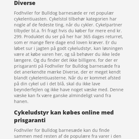
Diverse
Fodhviler for Bulldog barnesæde er ret populær
cykelentiuasten. Cykelstol tilbehør kategorien har
nogle af de fedeste ting, når du cykler. Cykelpartner
tilbyder bl.a. fri fragt hvis du køber for mere end kr.
299. Produktet du ser på her har 365 dages returret,
som er mange flere dage end loven kræver. Er du
løbet sur i jagten på godt cykeludstyr, kan løsningen
være at købe varen her, og så behøver du ikke lede
længere. Og du finder det ikke billigere, for der er
prisgaranti på Fodhviler for Bulldog barnesæde fra
det anerkendte mærke Diverse, der er meget kendt
blandt cykelentiuasterne. Når du er kommet afsted
på din cykel ud i det blå, skal du ikke lave
beynderfejlen og ikke have noget væske med. Denne
væske kan fx være ganske almindeligt vand fra
hanen.
Cykeludstyr kan købes online med
prisgaranti
Fodhviler for Bulldog barnesæde kan du finde
sammen med resten af de populære fra varer i den