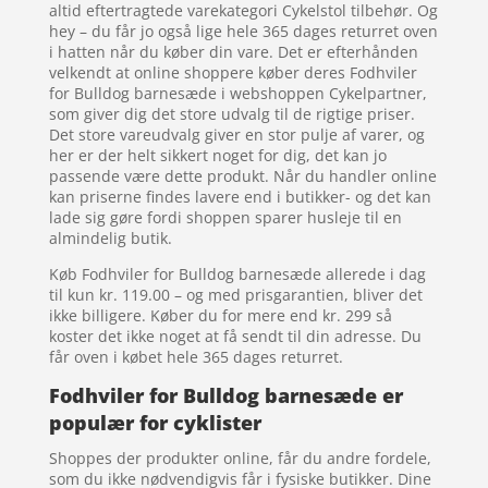
altid eftertragtede varekategori Cykelstol tilbehør. Og
hey – du får jo også lige hele 365 dages returret oven
i hatten når du køber din vare. Det er efterhånden
velkendt at online shoppere køber deres Fodhviler
for Bulldog barnesæde i webshoppen Cykelpartner,
som giver dig det store udvalg til de rigtige priser.
Det store vareudvalg giver en stor pulje af varer, og
her er der helt sikkert noget for dig, det kan jo
passende være dette produkt. Når du handler online
kan priserne findes lavere end i butikker- og det kan
lade sig gøre fordi shoppen sparer husleje til en
almindelig butik.
Køb Fodhviler for Bulldog barnesæde allerede i dag
til kun kr. 119.00 – og med prisgarantien, bliver det
ikke billigere. Køber du for mere end kr. 299 så
koster det ikke noget at få sendt til din adresse. Du
får oven i købet hele 365 dages returret.
Fodhviler for Bulldog barnesæde er
populær for cyklister
Shoppes der produkter online, får du andre fordele,
som du ikke nødvendigvis får i fysiske butikker. Dine