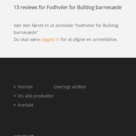
13 reviews for
Fodhviler for Bulldog barnesæde
Vær den første til at anmelde “Fodhviler for Bulldog
barnesæde”
Du skal være
logged in
for at afgive en anmeldelse.
Forside
Oversigt artikler
Vis alle produkter
Kontakt