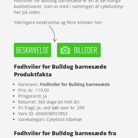
Fodhviler for Bulldog barnesæde er en af de mange
er
kvalitetsvarer, som er med i samlingen af cykeludstyr
her på siden.
Yderligere beskrivelse og flere billeder her:
Fodhviler for Bulldog barnesæde
Produktfakta
Varenavn:
Fodhviler for Bulldog barnesæde
Pris: Kr. 119.00
Prisgaranti: Ja
Returret: 365 dage (et helt år)
Fri fragt: Ja, ved køb over kr. 299
Vare ID: 4260038557853
Varekategori: Cykelstol tilbehør
Fodhviler for Bulldog barnesæde fra