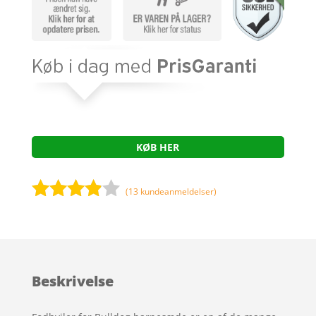
KØB HER
(
13
kundeanmeldelser)
Bedømt
som
3.8
ud af 5
baseret
Beskrivelse
på
kundebed
ømmels