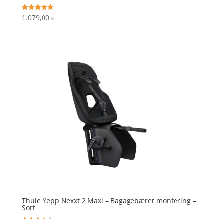
1.079,00
Vurderet
kr.
5
ud af 5
Thule Yepp Nexxt 2 Maxi – Bagagebærer montering –
Sort