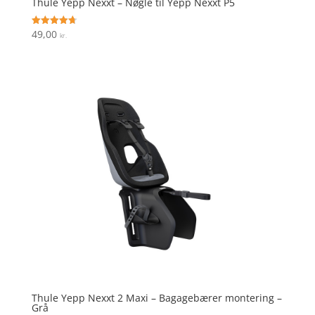
Thule Yepp Nexxt – Nøgle til Yepp Nexxt P5
49,00
Vurderet
kr.
4.7
ud af 5
Thule Yepp Nexxt 2 Maxi – Bagagebærer montering –
Grå