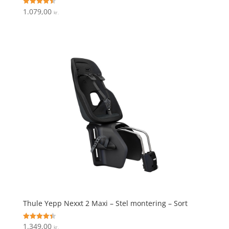
1.079,00
Vurderet
kr.
4.5
ud af 5
Thule Yepp Nexxt 2 Maxi – Stel montering – Sort
1.349,00
Vurderet
kr.