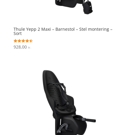
Thule Yepp 2 Maxi – Barnestol – Stel montering –
Sort
928,00
Vurderet
kr.
4.5
ud af 5