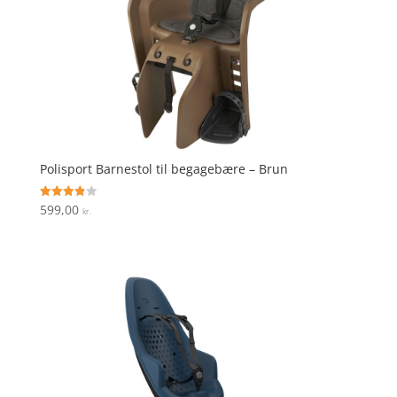
Polisport Barnestol til begagebære – Brun
599,00
Vurderet
kr.
3.9
ud af 5