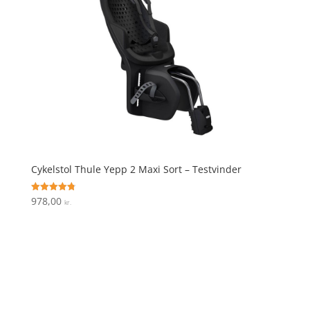
Cykelstol Thule Yepp 2 Maxi Sort – Testvinder
978,00
Vurderet
kr.
4.8
ud af 5