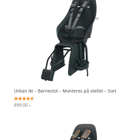
Urban Iki – Barnestol – Monteres på stellet – Sort
899,00
Vurderet
kr.
4.6
ud af 5