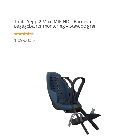
Thule Yepp 2 Maxi MIK HD – Barnestol –
Bagagebærer montering – Støvede grøn
1.099,00
Vurderet
kr.
4.3
ud af 5