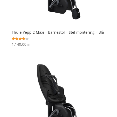
Thule Yepp 2 Maxi – Barnestol – Stel montering – Blå
1.149,00
Vurderet
kr.
4
ud af 5