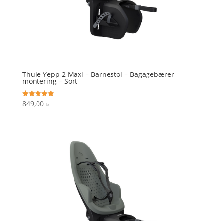
Thule Yepp 2 Maxi – Barnestol – Bagagebærer
montering – Sort
849,00
Vurderet
kr.
5
ud af 5