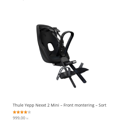
4.4
ud af 5
Thule Yepp Nexxt 2 Mini – Front montering – Sort
999,00
Vurderet
kr.
4.1
ud af 5