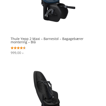
Thule Yepp 2 Maxi – Barnestol – Bagagebærer
montering – Blå
999,00
Vurderet
kr.
4.6
ud af 5