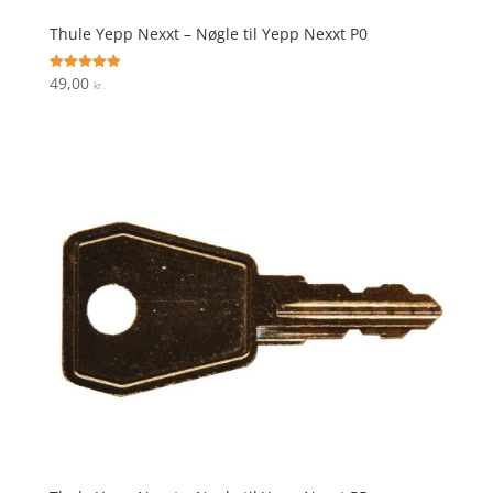
Thule Yepp Nexxt – Nøgle til Yepp Nexxt P0
49,00
Vurderet
kr.
5
ud af 5