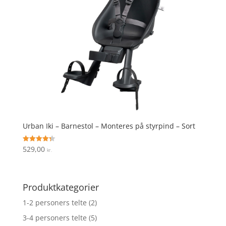
Urban Iki – Barnestol – Monteres på styrpind – Sort
529,00
Vurderet
kr.
4.3
ud af 5
Produktkategorier
1-2 personers telte
(2)
3-4 personers telte
(5)