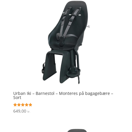
Urban Iki – Barnestol – Monteres på bagagebære –
Sort
649,00
Vurderet
kr.
4.9
ud af 5