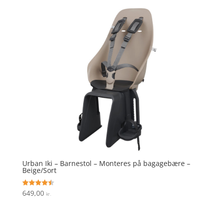
Urban Iki – Barnestol – Monteres på bagagebære –
Beige/Sort
649,00
Vurderet
kr.
4.5
ud af 5