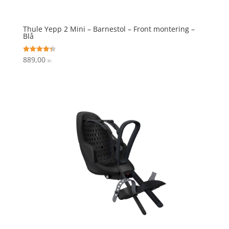
Thule Yepp 2 Mini – Barnestol – Front montering –
Blå
889,00
Vurderet
kr.
4.3
ud af 5