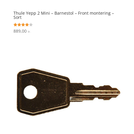
Thule Yepp 2 Mini – Barnestol – Front montering –
Sort
889,00
Vurderet
kr.
4
ud af 5