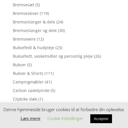
Bremsesæt
(5)
Bremseskiver
(119)
Bremseslanger & dele
(24)
Bremseslanger og dele
(30)
Bremsewire
(12)
Buksefedt & hudpleje
(23)
Buksefedt, vaskemidler og personlig pleje
(26)
Bukser
(5)
Bukser & Shorts
(111)
Campingmøbler
(41)
Carbon sadelpinde
(5)
Citybike dæk
(1)
Citybikes
(128)
Denne hjemmeside bruger cookies til at forbedre din oplevelse.
CO2 Pumper og patroner
(8)
Læs mere
Cookie indstillinger
Accepter
Cross & Gravel dæk
(27)