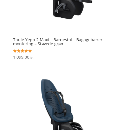
Thule Yepp 2 Maxi – Barnestol – Bagagebærer
montering – Støvede grøn
1.099,00
Vurderet
kr.
5
ud af 5