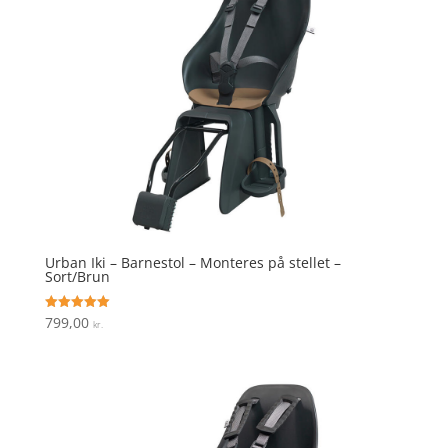
Urban Iki – Barnestol – Monteres på stellet –
Sort/Brun
799,00
Vurderet
kr.
5
ud af 5