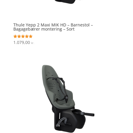
Thule Yepp 2 Maxi MIK HD – Barnestol –
Bagagebærer montering – Sort
1.079,00
Vurderet
kr.
5
ud af 5