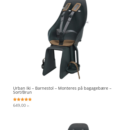
Urban Iki – Barnestol – Monteres på bagagebære –
Sort/Brun
649,00
Vurderet
kr.
4.9
ud af 5