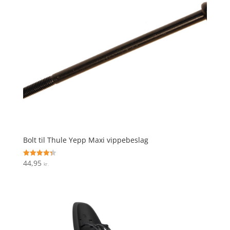
Bolt til Thule Yepp Maxi vippebeslag
44,95
Vurderet
kr.
4.3
ud af 5