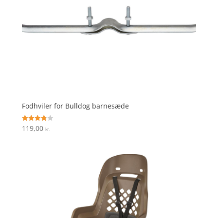
Fodhviler for Bulldog barnesæde
119,00
Vurderet
kr.
3.8
ud af 5