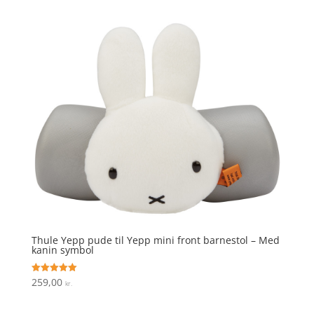
Thule Yepp pude til Yepp mini front barnestol – Med
kanin symbol
259,00
Vurderet
kr.
5
ud af 5