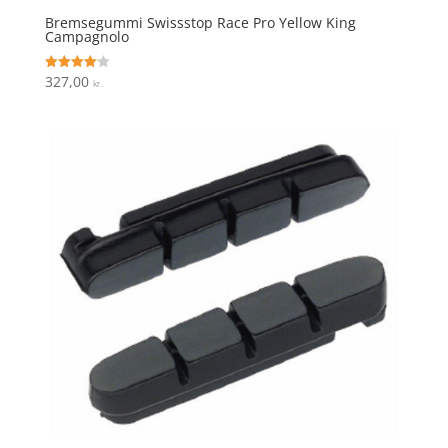
Bremsegummi Swissstop Race Pro Yellow King
Campagnolo
327,00
Vurderet
kr.
4.1
ud af 5