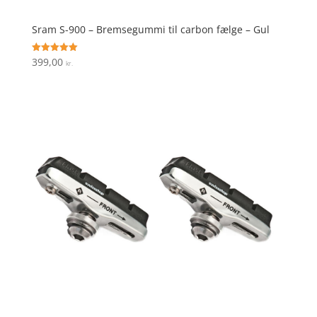
Sram S-900 – Bremsegummi til carbon fælge – Gul
399,00
Vurderet
kr.
5
ud af 5