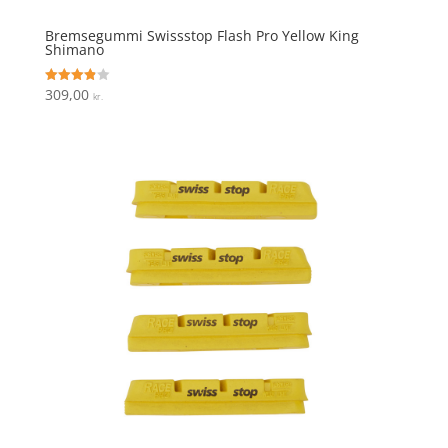
Bremsegummi Swissstop Flash Pro Yellow King
Shimano
309,00
Vurderet
kr.
3.9
ud af 5