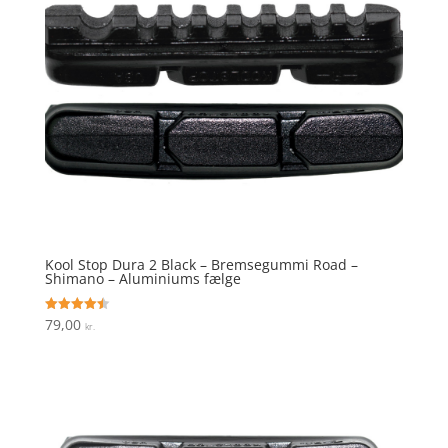
Kool Stop Dura 2 Black – Bremsegummi Road –
Shimano – Aluminiums fælge
79,00
Vurderet
kr.
4.5
ud af 5