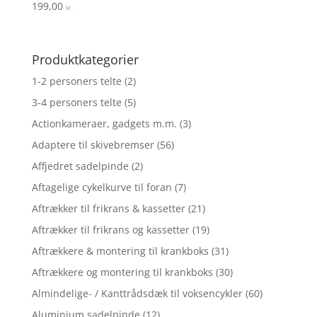
199,00
Vurderet
kr.
4.3
ud af 5
Produktkategorier
1-2 personers telte
(2)
3-4 personers telte
(5)
Actionkameraer, gadgets m.m.
(3)
Adaptere til skivebremser
(56)
Affjedret sadelpinde
(2)
Aftagelige cykelkurve til foran
(7)
Aftrækker til frikrans & kassetter
(21)
Aftrækker til frikrans og kassetter
(19)
Aftrækkere & montering til krankboks
(31)
Aftrækkere og montering til krankboks
(30)
Almindelige- / Kanttrådsdæk til voksencykler
(60)
Aluminium sadelpinde
(12)