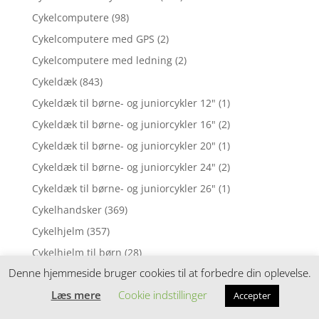
Cykelcomputere
(98)
Cykelcomputere med GPS
(2)
Cykelcomputere med ledning
(2)
Cykeldæk
(843)
Cykeldæk til børne- og juniorcykler 12"
(1)
Cykeldæk til børne- og juniorcykler 16"
(2)
Cykeldæk til børne- og juniorcykler 20"
(1)
Cykeldæk til børne- og juniorcykler 24"
(2)
Cykeldæk til børne- og juniorcykler 26"
(1)
Cykelhandsker
(369)
Cykelhjelm
(357)
Cykelhjelm til børn
(28)
Denne hjemmeside bruger cookies til at forbedre din oplevelse.
Cykelhjelm til dame & herre
(86)
Læs mere
Cookie indstillinger
Cykelhjelm til enkeltstart
(4)
Accepter
Cykelhjelm til race
(69)