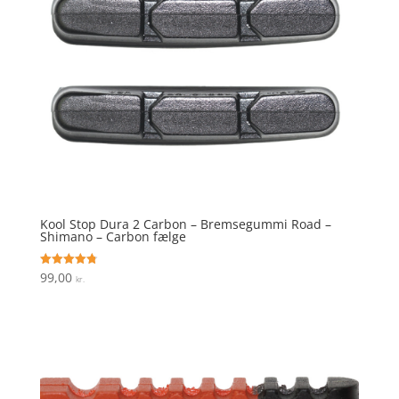
Kool Stop Dura 2 Carbon – Bremsegummi Road –
Shimano – Carbon fælge
99,00
Vurderet
kr.
4.8
ud af 5