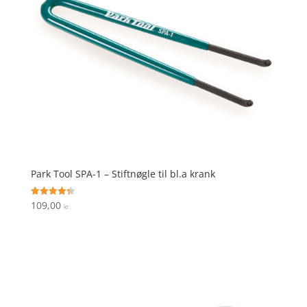
Park Tool SPA-1 – Stiftnøgle til bl.a krank
109,00
Vurderet
kr.
4.3
ud af 5