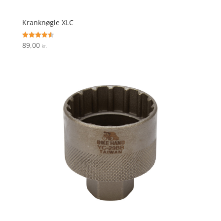
Kranknøgle XLC
89,00
Vurderet
kr.
4.6
ud af 5