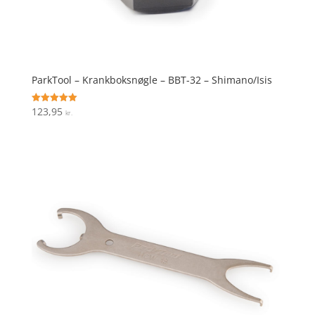
ParkTool – Krankboksnøgle – BBT-32 – Shimano/Isis
123,95
Vurderet
kr.
5
ud af 5