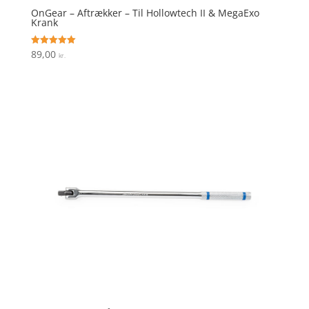
OnGear – Aftrækker – Til Hollowtech II & MegaExo
Krank
89,00
Vurderet
kr.
5
ud af 5