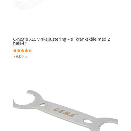
C-nøgle XLC vinkeljustering – til krankskåle med 2
hakker
79,00
Vurderet
kr.
4.5
ud af 5