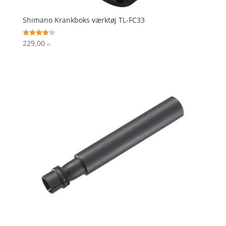
Shimano Krankboks værktøj TL-FC33
229,00
Vurderet
kr.
4.2
ud af 5