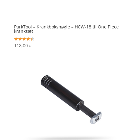
ParkTool – Krankboksnøgle – HCW-18 til One Piece
kranksæt
118,00
Vurderet
kr.
4.3
ud af 5