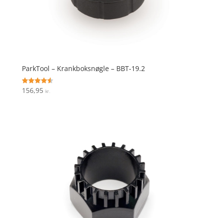
ParkTool – Krankboksnøgle – BBT-19.2
156,95
Vurderet
kr.
4.6
ud af 5