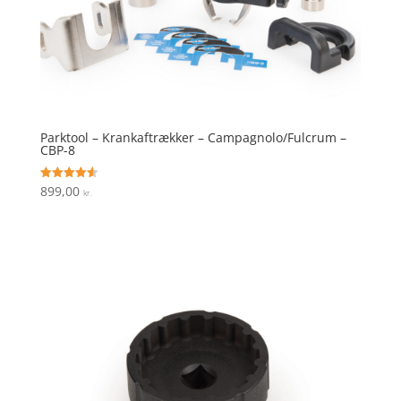
Parktool – Krankaftrækker – Campagnolo/Fulcrum –
CBP-8
899,00
Vurderet
kr.
4.6
ud af 5