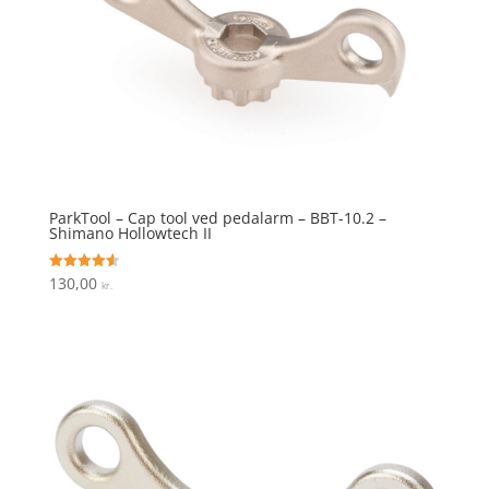
ParkTool – Cap tool ved pedalarm – BBT-10.2 –
Shimano Hollowtech II
130,00
Vurderet
kr.
4.6
ud af 5