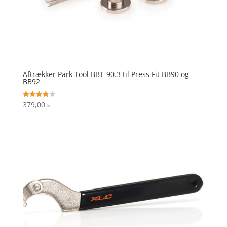
Aftrækker Park Tool BBT-90.3 til Press Fit BB90 og
BB92
379,00
Vurderet
kr.
3.8
ud af 5