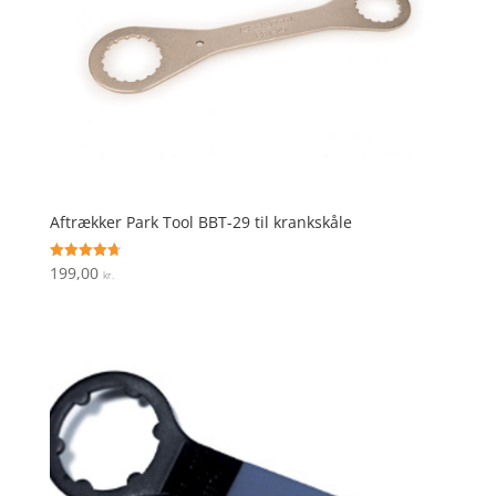
Aftrækker Park Tool BBT-29 til krankskåle
199,00
Vurderet
kr.
4.7
ud af 5