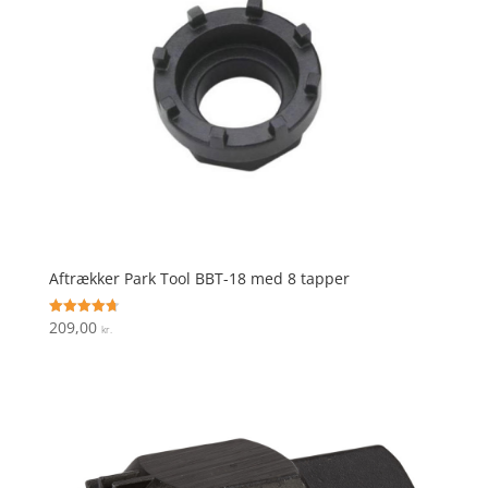
Aftrækker Park Tool BBT-18 med 8 tapper
209,00
Vurderet
kr.
4.7
ud af 5