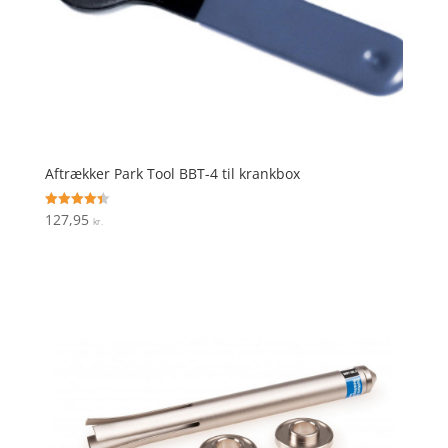
Aftrækker Park Tool BBT-4 til krankbox
127,95
Vurderet
kr.
4.4
ud af 5