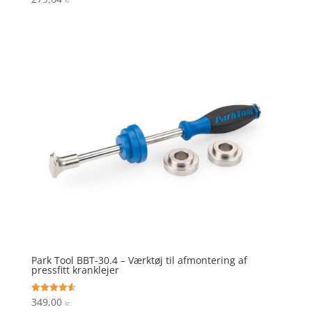
kr.
Park Tool BBT-30.4 – Værktøj til afmontering af
pressfitt kranklejer
349,00
Vurderet
kr.
4.6