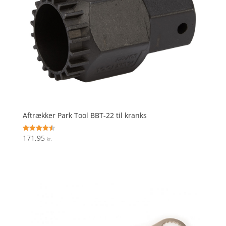
Aftrækker Park Tool BBT-22 til kranks
171,95
Vurderet
kr.
4.5
ud af 5