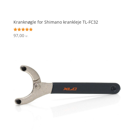
Kranknøgle for Shimano krankleje TL-FC32
97,00
Vurderet
kr.
4.9
ud af 5