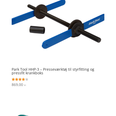
Park Tool HHP-3 – Presseværktøj til styrfitting og
pressfit krankboks
869,00
Vurderet
kr.
4.1
ud af 5