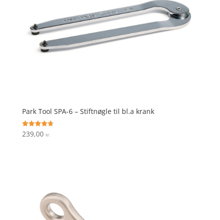
Park Tool SPA-6 – Stiftnøgle til bl.a krank
239,00
Vurderet
kr.
4.7
ud af 5