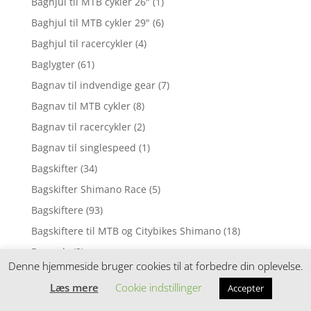
Baghjul til MTB cykler 26"
(1)
Baghjul til MTB cykler 29"
(6)
Baghjul til racercykler
(4)
Baglygter
(61)
Bagnav til indvendige gear
(7)
Bagnav til MTB cykler
(8)
Bagnav til racercykler
(2)
Bagnav til singlespeed
(1)
Bagskifter
(34)
Bagskifter Shimano Race
(5)
Bagskiftere
(93)
Bagskiftere til MTB og Citybikes Shimano
(18)
Barends
(3)
Denne hjemmeside bruger cookies til at forbedre din oplevelse.
Barnevognsdæk
(3)
Læs mere
Cookie indstillinger
Accepter
Batteri til elcykel
(16)