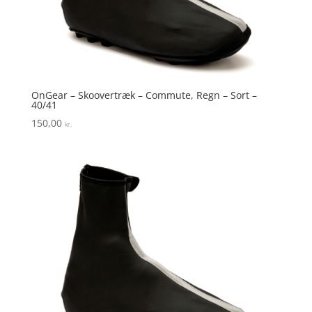
OnGear – Skoovertræk – Commute, Regn – Sort –
40/41
150,00
kr.