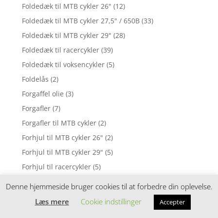
Foldedæk til MTB cykler 26"
(12)
Foldedæk til MTB cykler 27,5" / 650B
(33)
Foldedæk til MTB cykler 29"
(28)
Foldedæk til racercykler
(39)
Foldedæk til voksencykler
(5)
Foldelås
(2)
Forgaffel olie
(3)
Forgafler
(7)
Forgafler til MTB cykler
(2)
Forhjul til MTB cykler 26"
(2)
Forhjul til MTB cykler 29"
(5)
Forhjul til racercykler
(5)
Forhjul til voksencykler
(2)
Denne hjemmeside bruger cookies til at forbedre din oplevelse.
Forlængere til frempinde
(1)
Læs mere
Cookie indstillinger
Accepter
Forlygter
(107)