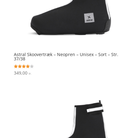
Astral Skoovertræk – Neopren – Unisex – Sort – Str.
37/38
349,00
Vurderet
kr.
4.1
ud af 5