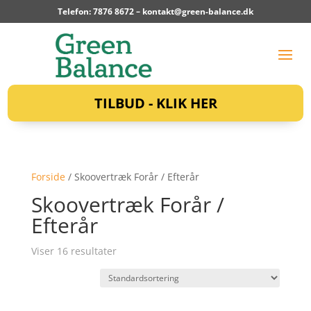
Telefon: 7876 8672 –
kontakt@green-balance.dk
TILBUD - KLIK HER
Forside
/ Skoovertræk Forår / Efterår
Skoovertræk Forår /
Efterår
Viser 16 resultater