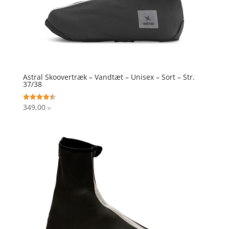
Astral Skoovertræk – Vandtæt – Unisex – Sort – Str.
37/38
349,00
Vurderet
kr.
4.5
ud af 5