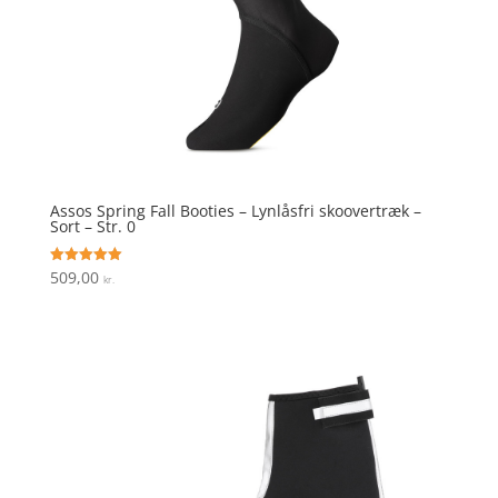
Assos Spring Fall Booties – Lynlåsfri skoovertræk –
Sort – Str. 0
509,00
Vurderet
kr.
5
ud af 5