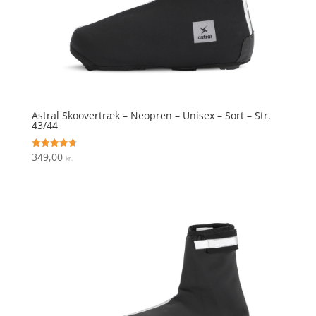
Astral Skoovertræk – Neopren – Unisex – Sort – Str.
43/44
349,00
Vurderet
kr.
4.7
ud af 5