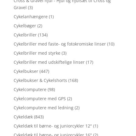
Cross & Gravel hjul - Hjul og hjulsæt til Cross og
Gravel
(3)
Cykelanhængere
(1)
Cykelbøger
(2)
Cykelbriller
(134)
Cykelbriller med faste- og fotokromiske linser
(10)
Cykelbriller med styrke
(3)
Cykelbriller med udskiftelige linser
(17)
Cykelbukser
(447)
Cykelbukser & Cykelshorts
(168)
Cykelcomputere
(98)
Cykelcomputere med GPS
(2)
Cykelcomputere med ledning
(2)
Cykeldæk
(843)
Cykeldæk til børne- og juniorcykler 12"
(1)
Cykeldæk til børne- og juniorcykler 16"
(2)