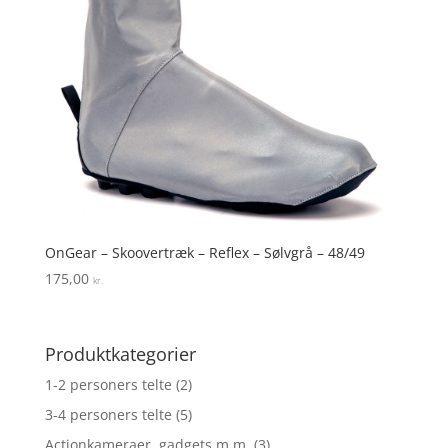
OnGear – Skoovertræk – Reflex – Sølvgrå – 48/49
175,00
kr.
Produktkategorier
1-2 personers telte
(2)
3-4 personers telte
(5)
Actionkameraer, gadgets m.m.
(3)