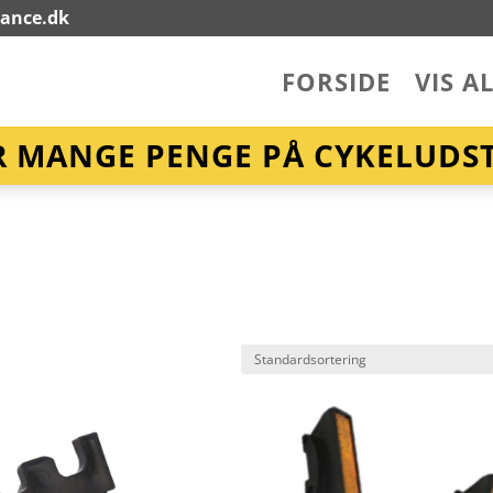
lance.dk
FORSIDE
VIS A
R MANGE PENGE PÅ CYKELUDST