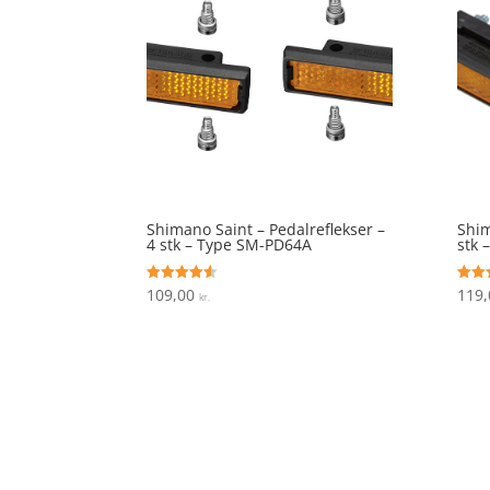
Shimano Saint – Pedalreflekser –
Shim
4 stk – Type SM-PD64A
stk 
109,00
119
Vurderet
Vurde
kr.
4.5
3.9
ud af 5
ud af