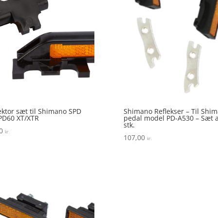
ektor sæt til Shimano SPD
Shimano Reflekser – Til Shi
PD60 XT/XTR
pedal model PD-A530 – Sæt a
stk.
00
kr.
107,00
kr.