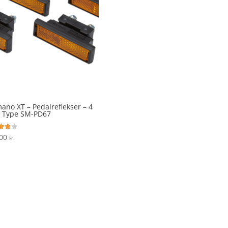
ano XT – Pedalreflekser – 4
– Type SM-PD67
,00
ret
kr.
 5