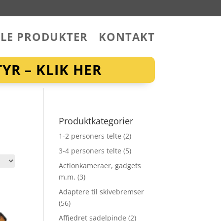
LLE PRODUKTER
KONTAKT
YR – KLIK HER
Produktkategorier
1-2 personers telte
(2)
3-4 personers telte
(5)
Actionkameraer, gadgets
m.m.
(3)
Adaptere til skivebremser
(56)
Affjedret sadelpinde
(2)