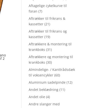
Aftagelige cykelkurve til
foran
(7)
Aftrækker til frikrans &
kassetter
(21)
Aftrækker til frikrans og
kassetter
(19)
Aftrækkere & montering til
krankboks
(31)
mano
Aftrækkere og montering til
f 2
krankboks
(30)
Almindelige- / Kanttrådsdæk
til voksencykler
(60)
Aluminium sadelpinde
(12)
Andet beklædning
(11)
Andet olie
(4)
Andre slanger med