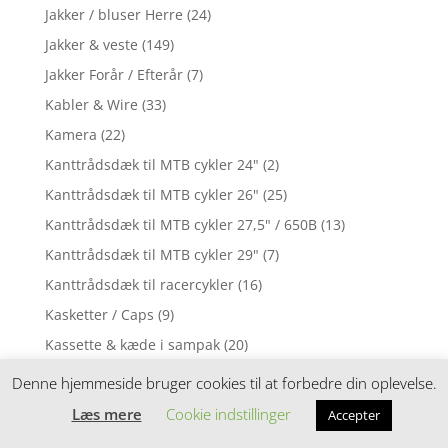
Jakker / bluser Herre
(24)
Jakker & veste
(149)
Jakker Forår / Efterår
(7)
Kabler & Wire
(33)
Kamera
(22)
Kanttrådsdæk til MTB cykler 24"
(2)
Kanttrådsdæk til MTB cykler 26"
(25)
Kanttrådsdæk til MTB cykler 27,5" / 650B
(13)
Kanttrådsdæk til MTB cykler 29"
(7)
Kanttrådsdæk til racercykler
(16)
Kasketter / Caps
(9)
Kassette & kæde i sampak
(20)
Kassette og kæde i sampak
(2)
Denne hjemmeside bruger cookies til at forbedre din oplevelse.
Kassette og kæde i sampak 10 gear
(1)
Læs mere
Cookie indstillinger
Accepter
Kassettehus
(54)