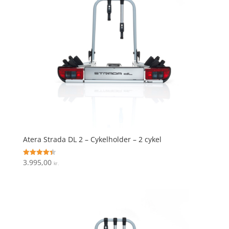
Atera Strada DL 2 – Cykelholder – 2 cykel
3.995,00
Vurderet
kr.
4.4
ud af 5