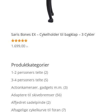
Saris Bones EX – Cykelholder til bagklap – 3 Cykler
1.699,00
Vurderet
kr.
5
ud af 5
Produktkategorier
1-2 personers telte
(2)
3-4 personers telte
(5)
Actionkameraer, gadgets m.m.
(3)
Adaptere til skivebremser
(56)
Affjedret sadelpinde
(2)
Aftagelige cykelkurve til foran
(7)