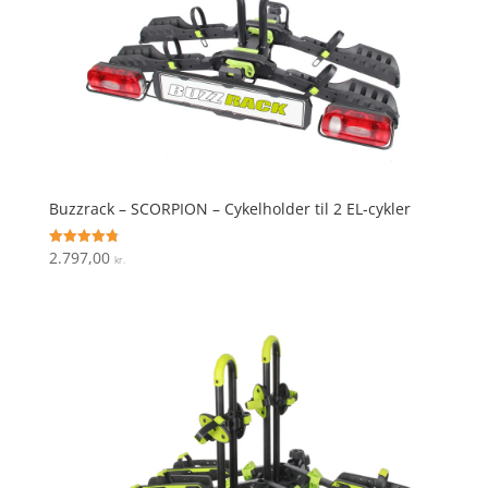
Buzzrack – SCORPION – Cykelholder til 2 EL-cykler
2.797,00
Vurderet
kr.
4.8
ud af 5