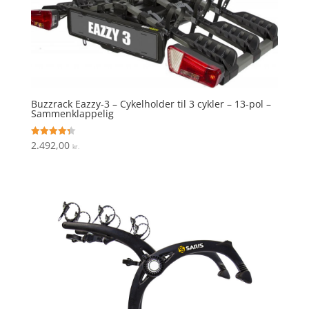
Buzzrack Eazzy-3 – Cykelholder til 3 cykler – 13-pol –
Sammenklappelig
2.492,00
Vurderet
kr.
4.3
ud af 5