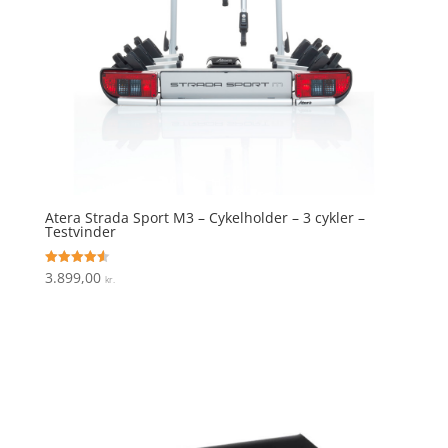
Atera Strada Sport M3 – Cykelholder – 3 cykler –
Testvinder
3.899,00
Vurderet
kr.
4.6
ud af 5