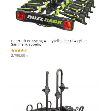
Buzzrack Buzzwing 4 – Cykelholder til 4 cykler –
Sammenklappelig
2.799,00
Vurderet
kr.
4.3
ud af 5