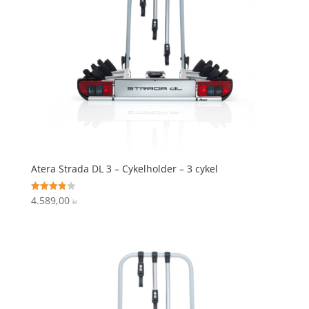
Atera Strada DL 3 – Cykelholder – 3 cykel
4.589,00
Vurderet
kr.
3.8
ud af 5