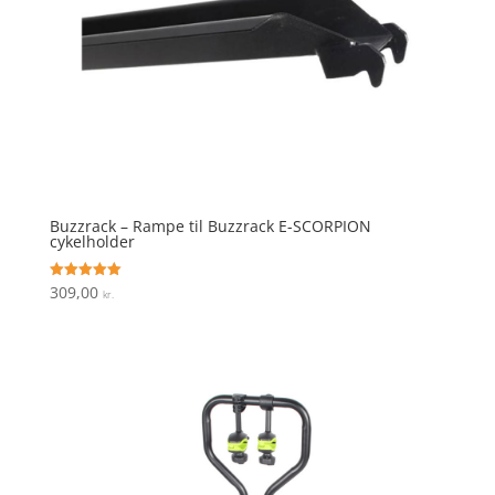
Buzzrack – Rampe til Buzzrack E-SCORPION
cykelholder
309,00
Vurderet
kr.
5
ud af 5