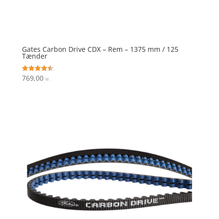
Gates Carbon Drive CDX – Rem – 1375 mm / 125
Tænder
769,00
Vurderet
kr.
4.5
ud af 5