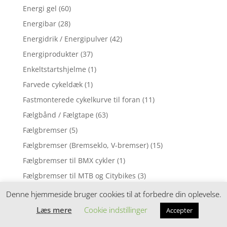
Energi gel
(60)
Energibar
(28)
Energidrik / Energipulver
(42)
Energiprodukter
(37)
Enkeltstartshjelme
(1)
Farvede cykeldæk
(1)
Fastmonterede cykelkurve til foran
(11)
Fælgbånd / Fælgtape
(63)
Fælgbremser
(5)
Fælgbremser (Bremseklo, V-bremser)
(15)
Fælgbremser til BMX cykler
(1)
Fælgbremser til MTB og Citybikes
(3)
Fælgbremser til racercykler
(28)
Denne hjemmeside bruger cookies til at forbedre din oplevelse.
Fælge
(4)
Læs mere
Cookie indstillinger
Accepter
Fedt
(32)