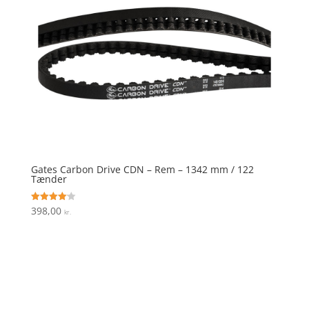
Gates Carbon Drive CDN – Rem – 1342 mm / 122
Tænder
398,00
Vurderet
kr.
4.1
ud af 5