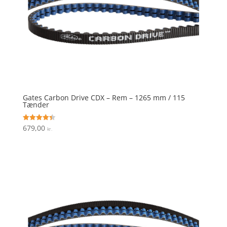
Gates Carbon Drive CDX – Rem – 1265 mm / 115
Tænder
679,00
Vurderet
kr.
4.4
ud af 5