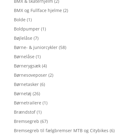
BMX & skaterhjelm
(2)
BMX og Fullface hjelme
(2)
Bolde
(1)
Boldpumper
(1)
Bøjlelåse
(7)
Børne- & juniorcykler
(58)
Børnelåse
(1)
Børnerygsæk
(4)
Børnesoveposer
(2)
Børnetasker
(6)
Børnetøj
(26)
Børnetrailere
(1)
Brændstof
(1)
Bremsegreb
(67)
Bremsegreb til fælgbremser MTB og Citybikes
(6)