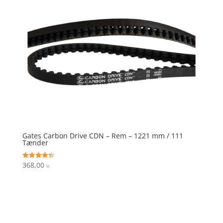
Gates Carbon Drive CDN – Rem – 1221 mm / 111
Tænder
368,00
Vurderet
kr.
4.3
ud af 5