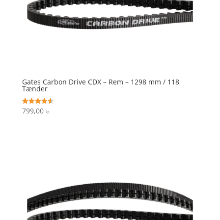
Gates Carbon Drive CDX – Rem – 1298 mm / 118
Tænder
799,00
Vurderet
kr.
4.6
ud af 5