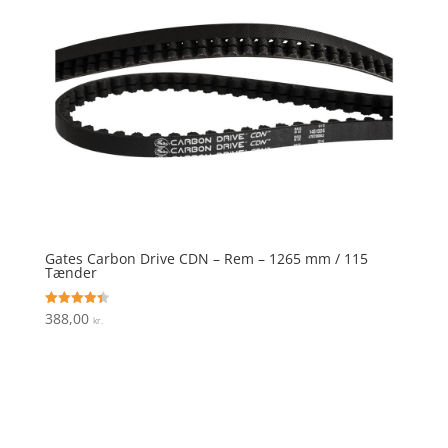
Gates Carbon Drive CDN – Rem – 1265 mm / 115
Tænder
388,00
Vurderet
kr.
4.4
ud af 5