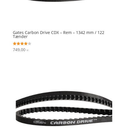
Gates Carbon Drive CDX – Rem – 1342 mm / 122
Tænder
749,00
Vurderet
kr.
4.1
ud af 5