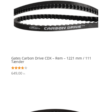
Gates Carbon Drive CDX – Rem – 1221 mm / 111
Tænder
649,00
Vurderet
kr.
3.8
ud af 5