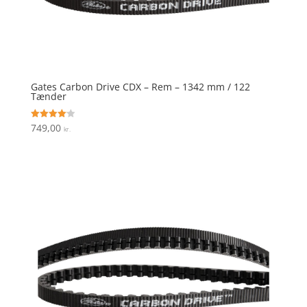
Gates Carbon Drive CDX – Rem – 1342 mm / 122
Tænder
749,00
Vurderet
kr.
4.1
ud af 5