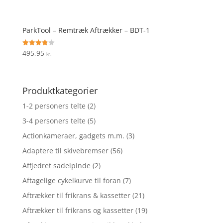
ParkTool – Remtræk Aftrækker – BDT-1
495,95
Vurderet
kr.
3.8
ud af 5
Produktkategorier
1-2 personers telte
(2)
3-4 personers telte
(5)
Actionkameraer, gadgets m.m.
(3)
Adaptere til skivebremser
(56)
Affjedret sadelpinde
(2)
Aftagelige cykelkurve til foran
(7)
Aftrækker til frikrans & kassetter
(21)
Aftrækker til frikrans og kassetter
(19)