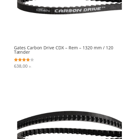
Gates Carbon Drive CDX – Rem – 1320 mm / 120
Tænder
638,00
Vurderet
kr.
3.9
ud af 5