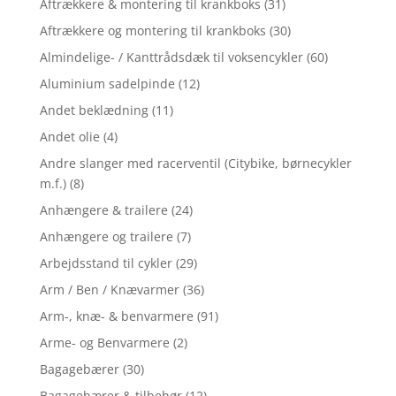
Aftrækkere & montering til krankboks
(31)
Aftrækkere og montering til krankboks
(30)
Almindelige- / Kanttrådsdæk til voksencykler
(60)
Aluminium sadelpinde
(12)
Andet beklædning
(11)
Andet olie
(4)
Andre slanger med racerventil (Citybike, børnecykler
m.f.)
(8)
Anhængere & trailere
(24)
Anhængere og trailere
(7)
Arbejdsstand til cykler
(29)
Arm / Ben / Knævarmer
(36)
Arm-, knæ- & benvarmere
(91)
Arme- og Benvarmere
(2)
Bagagebærer
(30)
Bagagebærer & tilbehør
(12)