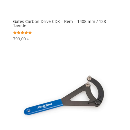
Gates Carbon Drive CDX – Rem – 1408 mm / 128
Tænder
799,00
Vurderet
kr.
5
ud af 5