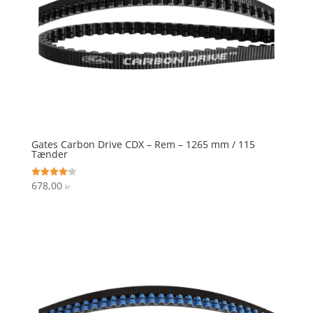
Gates Carbon Drive CDX – Rem – 1265 mm / 115
Tænder
678,00
Vurderet
kr.
4.2
ud af 5