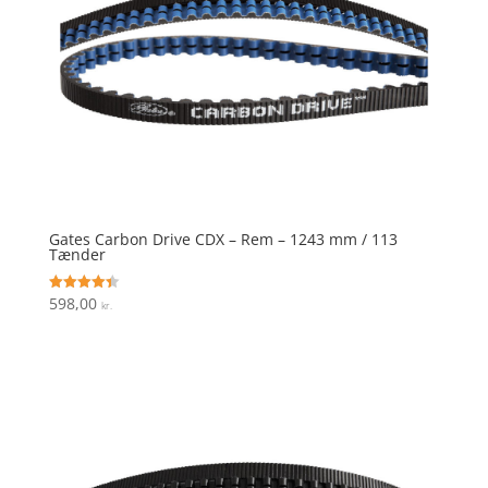
Gates Carbon Drive CDX – Rem – 1243 mm / 113
Tænder
598,00
Vurderet
kr.
4.4
ud af 5