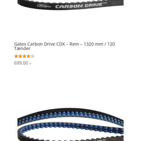
Gates Carbon Drive CDX – Rem – 1320 mm / 120
Tænder
699,00
Vurderet
kr.
4
ud af 5