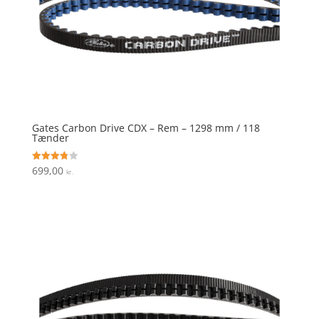
Gates Carbon Drive CDX – Rem – 1298 mm / 118
Tænder
699,00
Vurderet
kr.
3.8
ud af 5