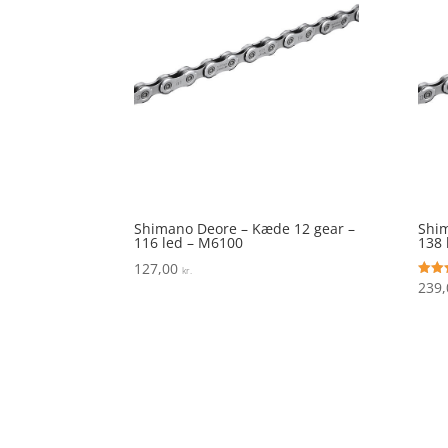
Shimano Deore – Kæde 12 gear –
Shim
116 led – M6100
138 
127,00
kr.
239
Vurde
4.4
ud af