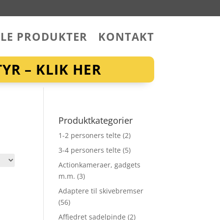
LLE PRODUKTER
KONTAKT
YR – KLIK HER
Produktkategorier
1-2 personers telte
(2)
3-4 personers telte
(5)
Actionkameraer, gadgets
m.m.
(3)
Adaptere til skivebremser
(56)
Affjedret sadelpinde
(2)