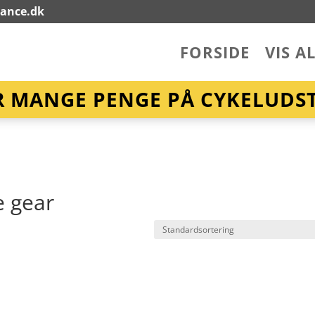
lance.dk
FORSIDE
VIS A
R MANGE PENGE PÅ CYKELUDST
e gear