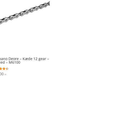
ano Deore – Kæde 12 gear –
led – M6100
,00
ret
kr.
 5