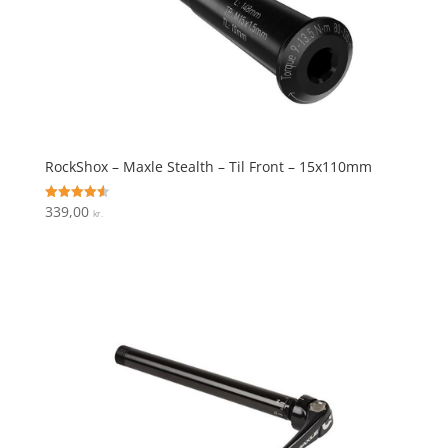
RockShox – Maxle Stealth – Til Front – 15x110mm
339,00
Vurderet
kr.
4.6
ud af 5