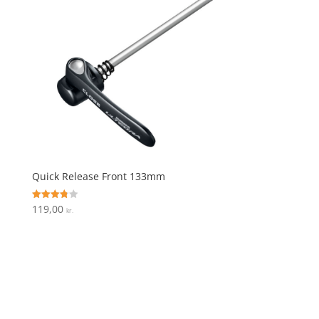
Quick Release Front 133mm
119,00
Vurderet
kr.
3.8
ud af 5