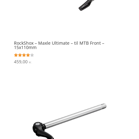
RockShox – Maxle Ultimate – til MTB Front –
15x110mm
459,00
Vurderet
kr.
4
ud af 5