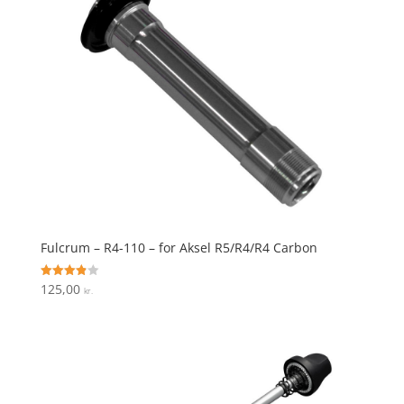
Fulcrum – R4-110 – for Aksel R5/R4/R4 Carbon
125,00
Vurderet
kr.
3.9
ud af 5