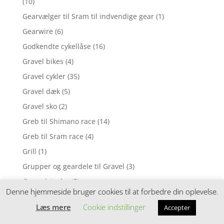
(10)
Gearvælger til Sram til indvendige gear
(1)
Gearwire
(6)
Godkendte cykellåse
(16)
Gravel bikes
(4)
Gravel cykler
(35)
Gravel dæk
(5)
Gravel sko
(2)
Greb til Shimano race
(14)
Greb til Sram race
(4)
Grill
(1)
Grupper og geardele til Gravel
(3)
Gummistøvler
(5)
Denne hjemmeside bruger cookies til at forbedre din oplevelse.
Halsedisser
(29)
Læs mere
Cookie indstillinger
Accepter
Hånd- og Fodvarmere
(1)