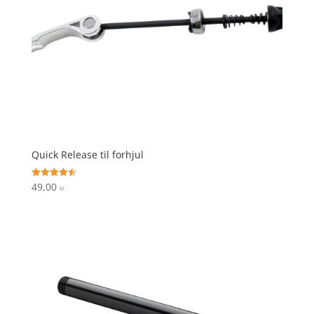
Quick Release til forhjul
49,00
Vurderet
kr.
4.5
ud af 5