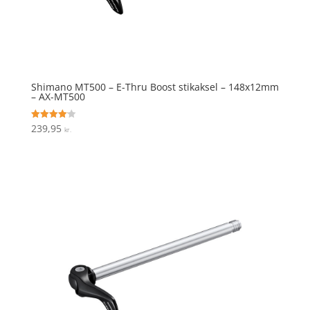
Shimano MT500 – E-Thru Boost stikaksel – 148x12mm
– AX-MT500
239,95
Vurderet
kr.
4.1
ud af 5