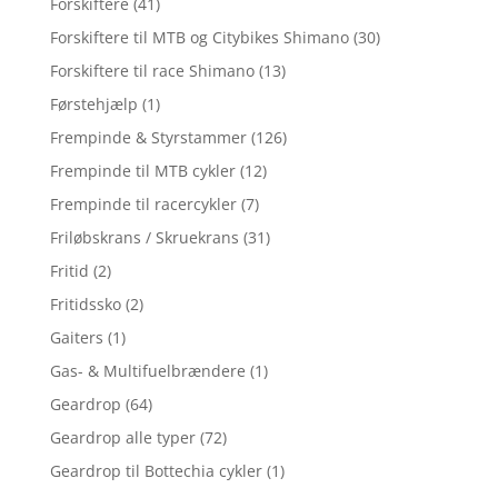
Forskiftere
(41)
Forskiftere til MTB og Citybikes Shimano
(30)
Forskiftere til race Shimano
(13)
Førstehjælp
(1)
Frempinde & Styrstammer
(126)
Frempinde til MTB cykler
(12)
Frempinde til racercykler
(7)
Friløbskrans / Skruekrans
(31)
Fritid
(2)
Fritidssko
(2)
Gaiters
(1)
Gas- & Multifuelbrændere
(1)
Geardrop
(64)
Geardrop alle typer
(72)
Geardrop til Bottechia cykler
(1)