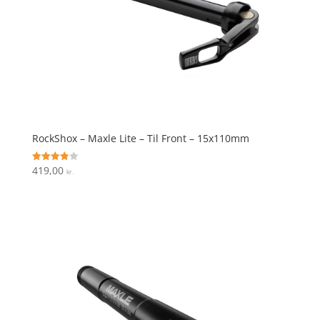
RockShox – Maxle Lite – Til Front – 15x110mm
419,00
Vurderet
kr.
3.9
ud af 5