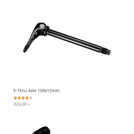
E-Thru Axle 100x12mm
324,00
Vurderet
kr.
4.1
ud af 5