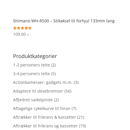
Shimano WH-R500 – Stikaksel til forhjul 133mm lang
109,00
Vurderet
kr.
4.7
ud af 5
Produktkategorier
1-2 personers telte
(2)
3-4 personers telte
(5)
Actionkameraer, gadgets m.m.
(3)
Adaptere til skivebremser
(56)
Affjedret sadelpinde
(2)
Aftagelige cykelkurve til foran
(7)
Aftrækker til frikrans & kassetter
(21)
Aftrækker til frikrans og kassetter
(19)