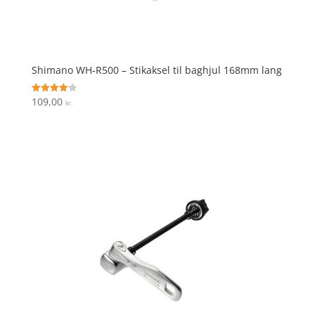
Shimano WH-R500 – Stikaksel til baghjul 168mm lang
109,00
Vurderet
kr.
4.1
ud af 5