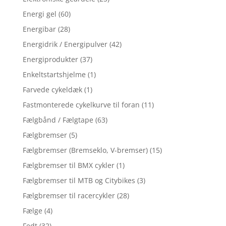
Energi gel
(60)
Energibar
(28)
Energidrik / Energipulver
(42)
Energiprodukter
(37)
Enkeltstartshjelme
(1)
Farvede cykeldæk
(1)
Fastmonterede cykelkurve til foran
(11)
Fælgbånd / Fælgtape
(63)
Fælgbremser
(5)
Fælgbremser (Bremseklo, V-bremser)
(15)
Fælgbremser til BMX cykler
(1)
Fælgbremser til MTB og Citybikes
(3)
Fælgbremser til racercykler
(28)
Fælge
(4)
Fedt
(32)