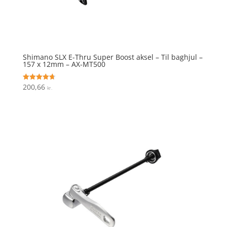
Shimano SLX E-Thru Super Boost aksel – Til baghjul –
157 x 12mm – AX-MT500
200,66
Vurderet
kr.
4.7
ud af 5