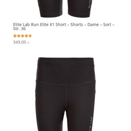
Elite Lab Run Elite X1 Short – Shorts – Dame – Sort –
Str. 36
349,00
Vurderet
kr.
4.7
ud af 5