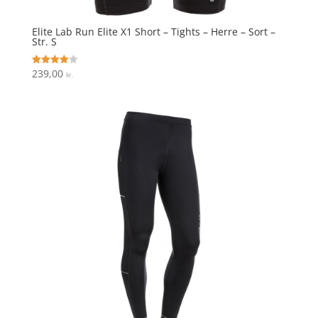
Elite Lab Run Elite X1 Short – Tights – Herre – Sort –
Str. S
239,00
Vurderet
kr.
4
ud af 5