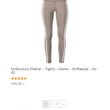
Endurance Flothar – Tights – Dame – Driftwood – Str.
42
599,00
Vurderet
kr.
4.7
ud af 5
1
2
3
→