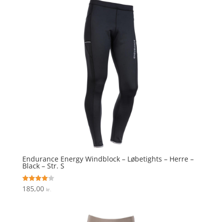
Endurance Energy Windblock – Løbetights – Herre –
Black – Str. S
185,00
Vurderet
kr.
4
ud af 5