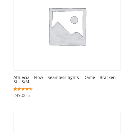
Athlecia – Flow – Seamless tights – Dame – Bracken –
Str. S/M
249,00
Vurderet
kr.
4.6
ud af 5