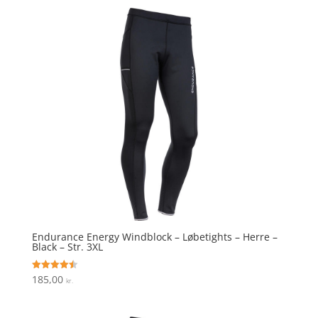
Endurance Energy Windblock – Løbetights – Herre –
Black – Str. 3XL
185,00
Vurderet
kr.
4.5
ud af 5