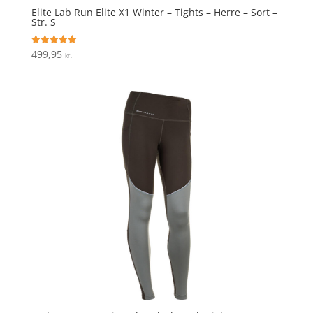
Elite Lab Run Elite X1 Winter – Tights – Herre – Sort –
Str. S
499,95
Vurderet
kr.
5
ud af 5