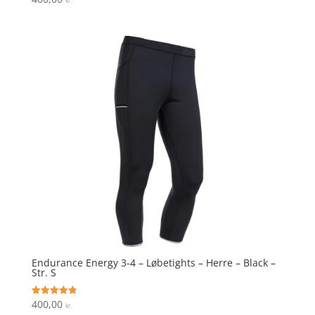
kr.
4.4
ud af 5
Endurance Energy 3-4 – Løbetights – Herre – Black –
Str. S
400,00
Vurderet
kr.
4.9