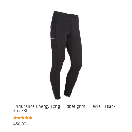
ud af 5
Endurance Energy Long – Løbetights – Herre – Black –
Str. 2XL
450,00
Vurderet
kr.
4.8
ud af 5