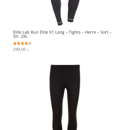
Elite Lab Run Elite X1 Long – Tights – Herre – Sort –
Str. 2XL
299,00
Vurderet
kr.
4.3
ud af 5