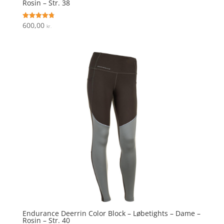
Rosin – Str. 38
600,00
Vurderet
kr.
4.8
ud af 5
Endurance Deerrin Color Block – Løbetights – Dame –
Rosin – Str. 40