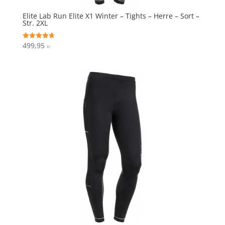
Elite Lab Run Elite X1 Winter – Tights – Herre – Sort –
Str. 2XL
499,95
Vurderet
kr.
4.7
ud af 5