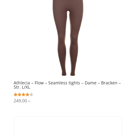
Athlecia – Flow – Seamless tights – Dame – Bracken –
Str. L/XL
249,00
Vurderet
kr.
4.1
ud af 5