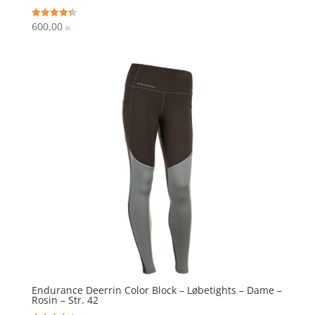
600,00
Vurderet
kr.
4.3
ud af 5
Endurance Deerrin Color Block – Løbetights – Dame –
Rosin – Str. 42