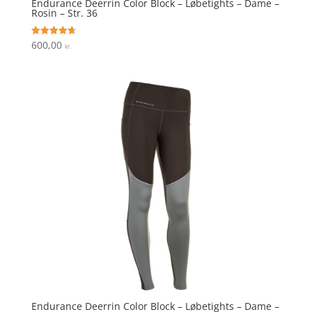
Endurance Deerrin Color Block – Løbetights – Dame –
Rosin – Str. 36
600,00
Vurderet
kr.
4.7
ud af 5
Endurance Deerrin Color Block – Løbetights – Dame –