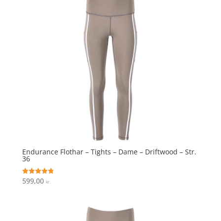
Endurance Flothar – Tights – Dame – Driftwood – Str.
36
599,00
Vurderet
kr.
4.8
ud af 5