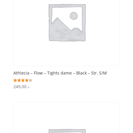
Athlecia – Flow – Tights dame – Black – Str. S/M
249,00
Vurderet
kr.
4.3
ud af 5