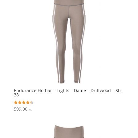
Endurance Flothar – Tights – Dame – Driftwood – Str.
38
599,00
Vurderet
kr.
4.3
ud af 5