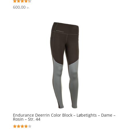
600,00
Vurderet
kr.
4.3
ud af 5
Endurance Deerrin Color Block – Løbetights – Dame –
Rosin – Str. 44