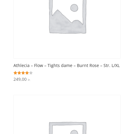
Athlecia – Flow – Tights dame – Burnt Rose – Str. L/XL
249,00
Vurderet
kr.
4
ud af 5