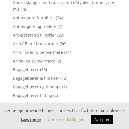
Andre slanger med racerventil (Citybike, børnecykler
m.f.)
(8)
Anhængere & trailere
(24)
Anhængere og trailere
(7)
Arbejdsstand til cykler
(29)
Arm / Ben / Knævarmer
(36)
Arm-, knæ- & benvarmere
(91)
Arme- og Benvarmere
(2)
Bagagebærer
(30)
Bagagebærer & tilbehør
(12)
Bagagebærer og tilbehør
(7)
Bagagebærer til bag
(4)
Bagagebærer til front
(3)
Denne hjemmeside bruger cookies til at forbedre din oplevelse.
Baghjul med indvendige gear til voksencykler
(1)
Læs mere
Cookie indstillinger
Accepter
Baghjul til MTB cykler 26"
(1)