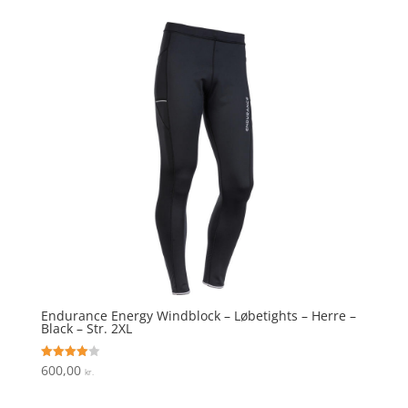
Endurance Energy Windblock – Løbetights – Herre –
Black – Str. 2XL
600,00
Vurderet
kr.
4
ud af 5