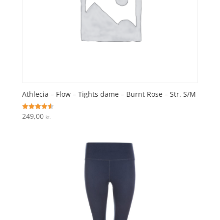
Athlecia – Flow – Tights dame – Burnt Rose – Str. S/M
249,00
Vurderet
kr.
4.6
ud af 5