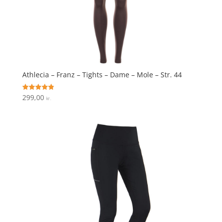
Athlecia – Franz – Tights – Dame – Mole – Str. 44
299,00
Vurderet
kr.
4.9
ud af 5