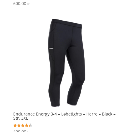
600,00
Vurderet
kr.
3.9
ud af 5
Endurance Energy 3-4 – Løbetights – Herre – Black –
Str. 3XL
400,00
Vurderet