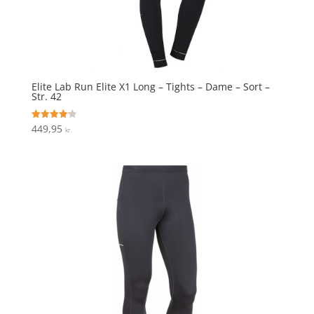
Elite Lab Run Elite X1 Long – Tights – Dame – Sort –
Str. 42
449,95
Vurderet
kr.
4.2
ud af 5