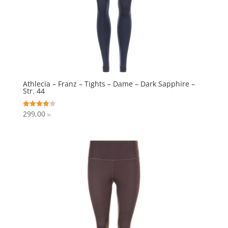
Athlecia – Franz – Tights – Dame – Dark Sapphire –
Str. 44
299,00
Vurderet
kr.
4.1
ud af 5