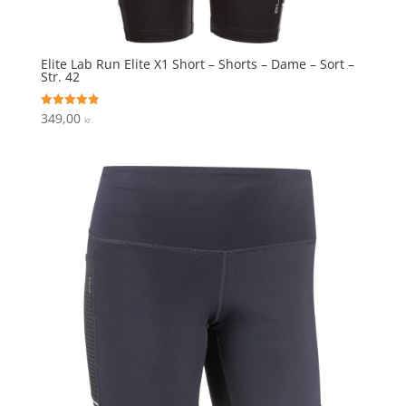
Elite Lab Run Elite X1 Short – Shorts – Dame – Sort –
Str. 42
349,00
Vurderet
kr.
4.9
ud af 5