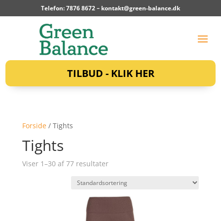
Telefon: 7876 8672 –
kontakt@green-balance.dk
TILBUD - KLIK HER
Forside
/ Tights
Tights
Viser 1–30 af 77 resultater