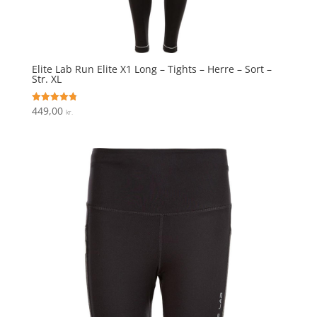
Elite Lab Run Elite X1 Long – Tights – Herre – Sort –
Str. XL
449,00
Vurderet
kr.
4.8
ud af 5