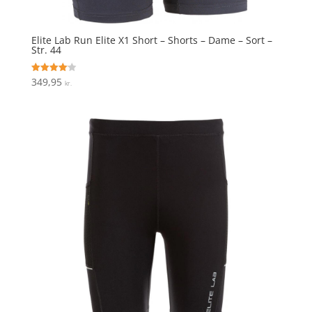
Elite Lab Run Elite X1 Short – Shorts – Dame – Sort –
Str. 44
349,95
Vurderet
kr.
4.1
ud af 5