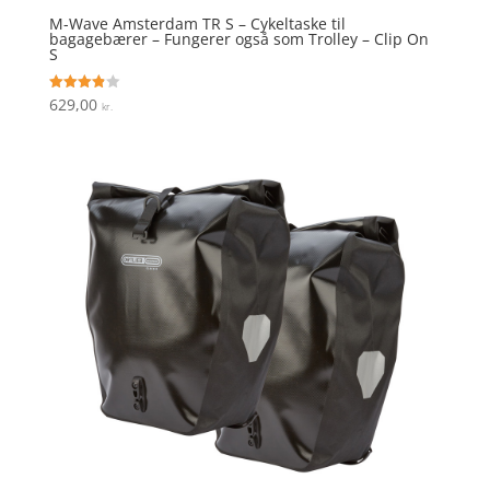
M-Wave Amsterdam TR S – Cykeltaske til
bagagebærer – Fungerer også som Trolley – Clip On
S
629,00
Vurderet
kr.
3.9
ud af 5