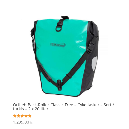
Ortlieb Back-Roller Classic Free – Cykeltasker – Sort /
turkis – 2 x 20 liter
1.299,00
Vurderet
kr.
4.8
ud af 5