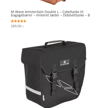
M-Wave Amsterdam Double L – Cykeltaske til
bagagebærer – Imiteret læder – Dobbelttaske – B
289,00
Vurderet
kr.
4.7
ud af 5