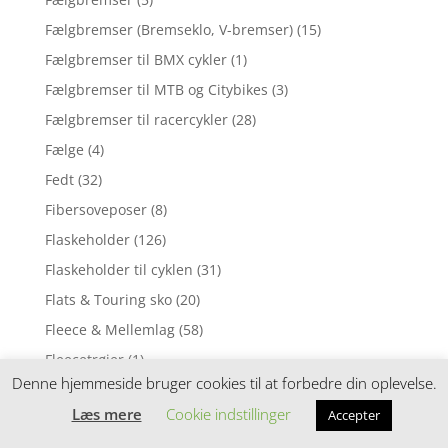
Fælgbremser (Bremseklo, V-bremser)
(15)
Fælgbremser til BMX cykler
(1)
Fælgbremser til MTB og Citybikes
(3)
Fælgbremser til racercykler
(28)
Fælge
(4)
Fedt
(32)
Fibersoveposer
(8)
Flaskeholder
(126)
Flaskeholder til cyklen
(31)
Flats & Touring sko
(20)
Fleece & Mellemlag
(58)
Fleecetrøjer
(1)
Denne hjemmeside bruger cookies til at forbedre din oplevelse.
Fodbold
(9)
Læs mere
Cookie indstillinger
Accepter
Fodpumper
(8)