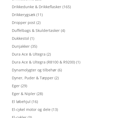
Drikkedunke & Drikkeflasker
(165)
Drikkerygsæk
(11)
Dropper post
(2)
Duffelbags & Skuldertasker
(4)
Dukkestol
(1)
Dunjakker
(35)
Dura Ace & Ultegra
(2)
Dura Ace & Ultegra (R8100 & R9200)
(1)
Dynamolygter og tilbehør
(6)
Dyner, Puder & Tæpper
(2)
Eger
(29)
Eger & Nipler
(28)
El løbehjul
(16)
El-cykel motor og dele
(13)
El-cykler
(3)