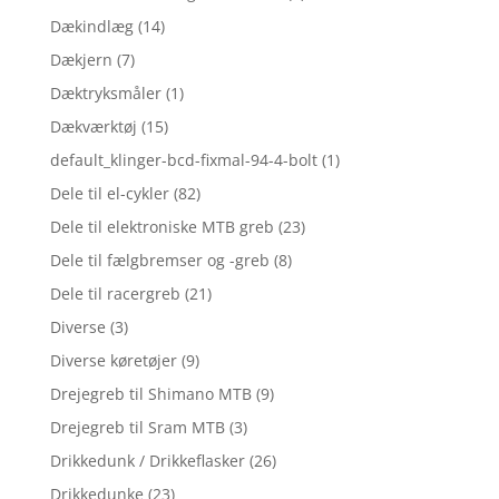
Dækindlæg
(14)
Dækjern
(7)
Dæktryksmåler
(1)
Dækværktøj
(15)
default_klinger-bcd-fixmal-94-4-bolt
(1)
Dele til el-cykler
(82)
Dele til elektroniske MTB greb
(23)
Dele til fælgbremser og -greb
(8)
Dele til racergreb
(21)
Diverse
(3)
Diverse køretøjer
(9)
Drejegreb til Shimano MTB
(9)
Drejegreb til Sram MTB
(3)
Drikkedunk / Drikkeflasker
(26)
Drikkedunke
(23)