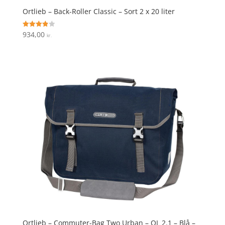
Ortlieb – Back-Roller Classic – Sort 2 x 20 liter
934,00
Vurderet
kr.
3.9
ud af 5
Ortlieb – Commuter-Bag Two Urban – QL 2.1 – Blå –