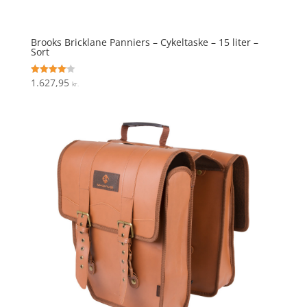
Brooks Bricklane Panniers – Cykeltaske – 15 liter –
Sort
1.627,95
Vurderet
kr.
4.1
ud af 5