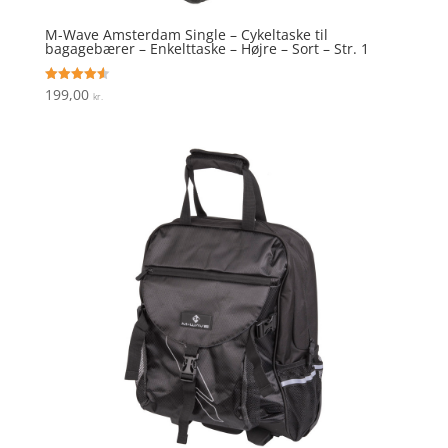
M-Wave Amsterdam Single – Cykeltaske til
bagagebærer – Enkelttaske – Højre – Sort – Str. 1
199,00
Vurderet
kr.
4.6
ud af 5