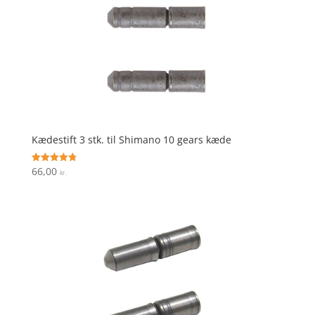
Kædestift 3 stk. til Shimano 10 gears kæde
66,00
Vurderet
kr.
4.8
ud af 5