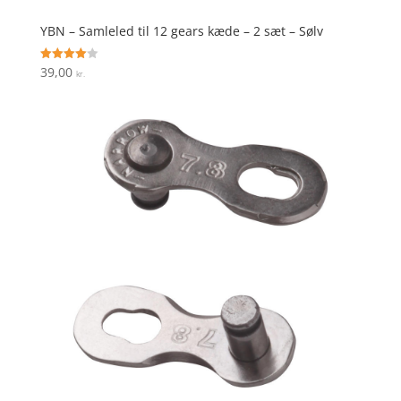
YBN – Samleled til 12 gears kæde – 2 sæt – Sølv
39,00
Vurderet
kr.
4
ud af 5