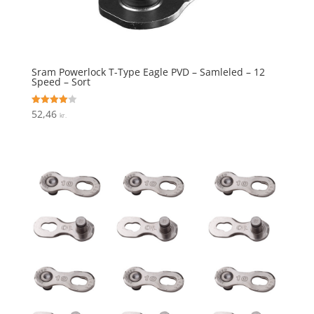
Sram Powerlock T-Type Eagle PVD – Samleled – 12
Speed – Sort
52,46
Vurderet
kr.
4
ud af 5