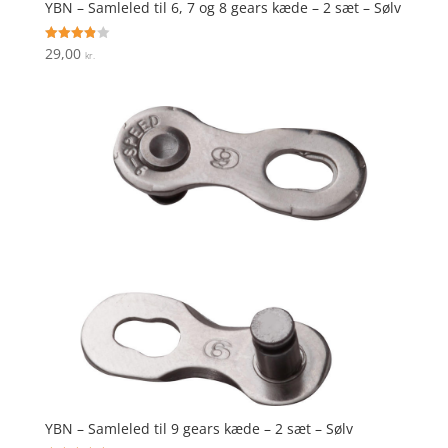
YBN – Samleled til 6, 7 og 8 gears kæde – 2 sæt – Sølv
29,00
Vurderet
kr.
3.9
ud af 5
YBN – Samleled til 9 gears kæde – 2 sæt – Sølv