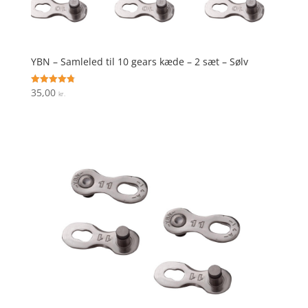
YBN – Samleled til 10 gears kæde – 2 sæt – Sølv
35,00
Vurderet
kr.
4.8
ud af 5