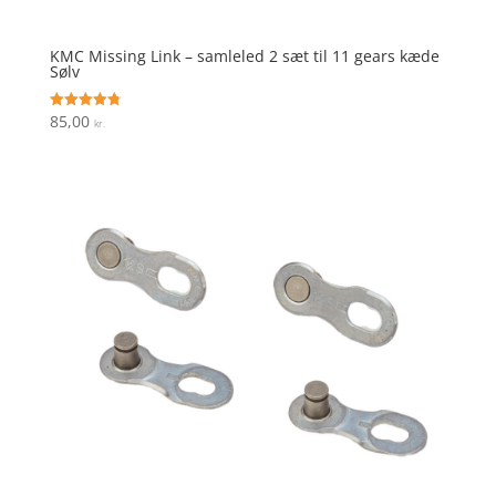
KMC Missing Link – samleled 2 sæt til 11 gears kæde
Sølv
85,00
Vurderet
kr.
4.8
ud af 5