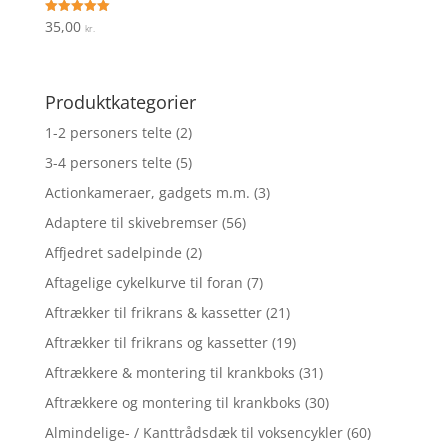
35,00
Vurderet
kr.
5
ud af 5
Produktkategorier
1-2 personers telte
(2)
3-4 personers telte
(5)
Actionkameraer, gadgets m.m.
(3)
Adaptere til skivebremser
(56)
Affjedret sadelpinde
(2)
Aftagelige cykelkurve til foran
(7)
Aftrækker til frikrans & kassetter
(21)
Aftrækker til frikrans og kassetter
(19)
Aftrækkere & montering til krankboks
(31)
Aftrækkere og montering til krankboks
(30)
Almindelige- / Kanttrådsdæk til voksencykler
(60)