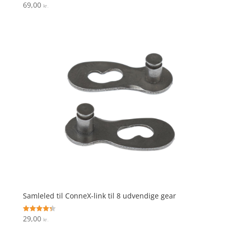
69,00
Vurderet
kr.
4.4
ud af 5
Samleled til ConneX-link til 8 udvendige gear
29,00
Vurderet
kr.
4.3