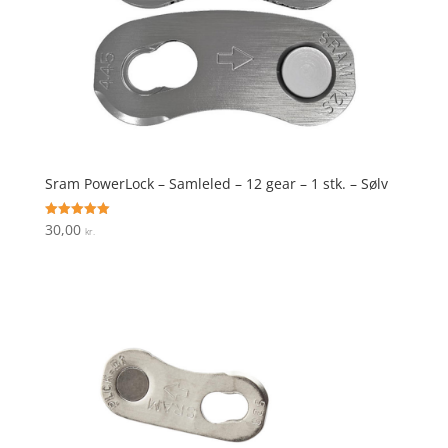
Sram PowerLock – Samleled – 12 gear – 1 stk. – Sølv
30,00
Vurderet
kr.
5
ud af 5