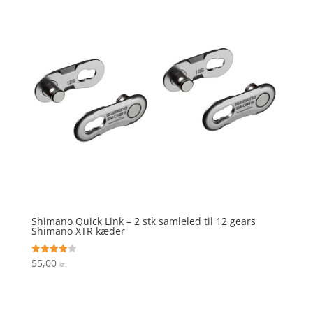
Shimano Quick Link – 2 stk samleled til 12 gears
Shimano XTR kæder
55,00
Vurderet
kr.
4.1
ud af 5