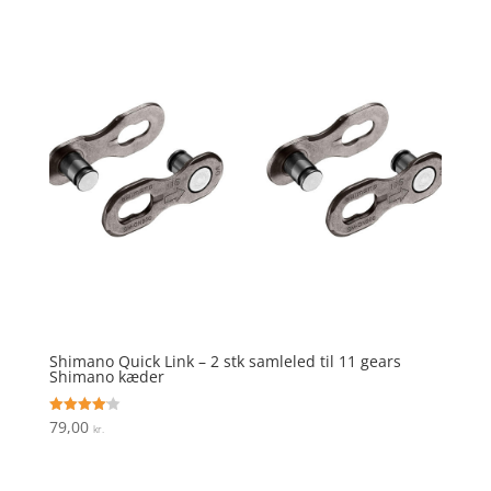
Shimano Quick Link – 2 stk samleled til 11 gears
Shimano kæder
79,00
Vurderet
kr.
4.1
ud af 5