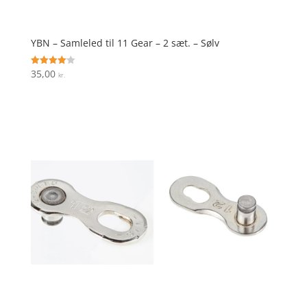
YBN – Samleled til 11 Gear – 2 sæt. – Sølv
35,00
Vurderet
kr.
4.1
ud af 5