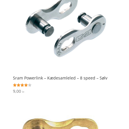
Sram Powerlink – Kædesamleled – 8 speed – Sølv
9,00
Vurderet
kr.
4.1
ud af 5