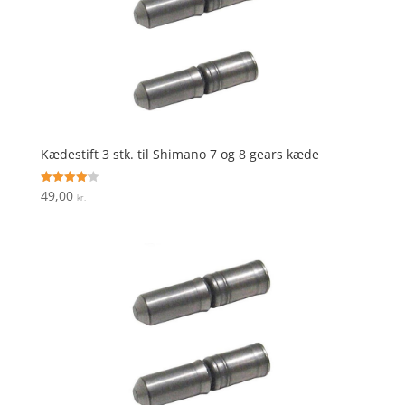
Kædestift 3 stk. til Shimano 7 og 8 gears kæde
49,00
Vurderet
kr.
4.2
ud af 5