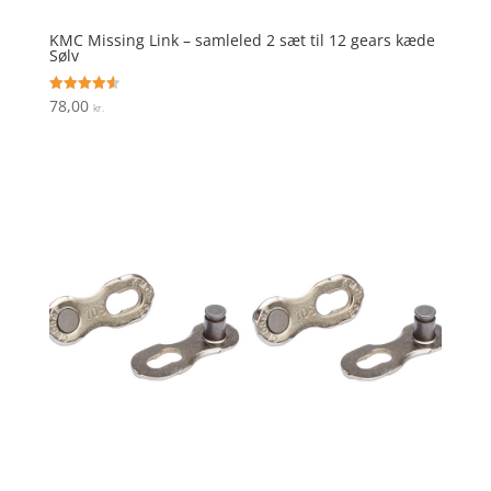
KMC Missing Link – samleled 2 sæt til 12 gears kæde
Sølv
78,00
Vurderet
kr.
4.6
ud af 5