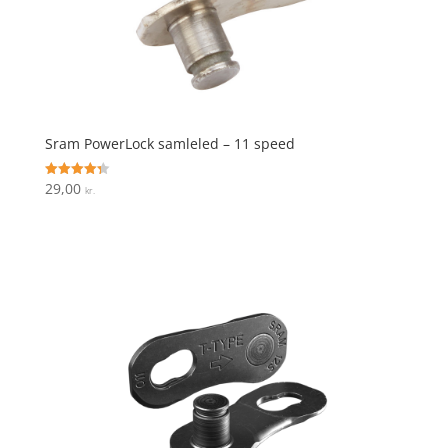
Sram PowerLock samleled – 11 speed
29,00
Vurderet
kr.
4.3
ud af 5