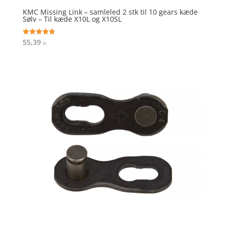
KMC Missing Link – samleled 2 stk til 10 gears kæde
Sølv – Til kæde X10L og X10SL
55,39
Vurderet
kr.
4.8
ud af 5