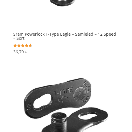
Sram Powerlock T-Type Eagle – Samleled – 12 Speed
– Sort
36,79
Vurderet
kr.
4.6
ud af 5