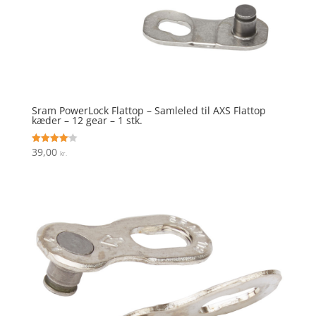
Sram PowerLock Flattop – Samleled til AXS Flattop
kæder – 12 gear – 1 stk.
39,00
Vurderet
kr.
4.1
ud af 5