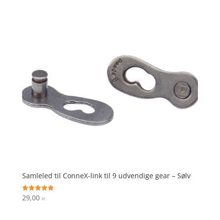
ud af 5
Samleled til ConneX-link til 9 udvendige gear – Sølv
29,00
Vurderet
kr.
4.9
ud af 5