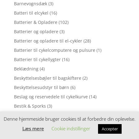
Barnevognsdæk
(3)
Batteri til elcykel
(16)
Batterier & Opladere
(102)
Batterier og opladere
(3)
Batterier og opladere til el-cykler
(28)
Batterier til cykelcomputere og pulsure
(1)
Batterier til cykellygter
(16)
Beklædning
(4)
Beskyttelsesbøjler til bagskiftere
(2)
Beskyttelsesudstyr til børn
(6)
Beslag og reservedele til cykelkurve
(14)
Bestik & Sporks
(3)
BMX & skaterhjelm
(2)
Denne hjemmeside bruger cookies til at forbedre din oplevelse.
BMX og Fullface hjelme
(2)
Læs mere
Cookie indstillinger
Accepter
Bolde
(1)