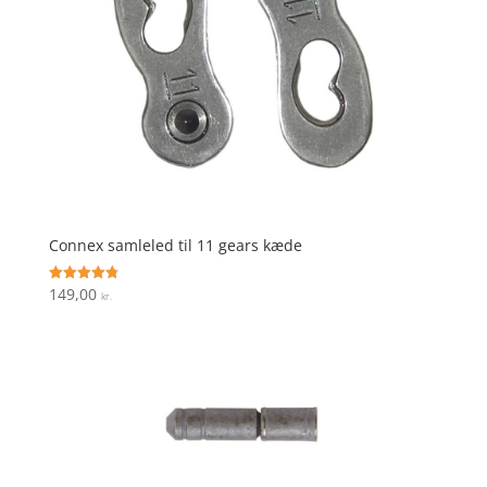
Connex samleled til 11 gears kæde
149,00
Vurderet
kr.
4.8
ud af 5