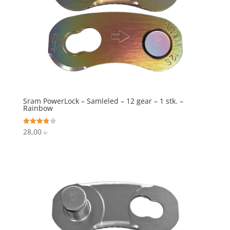
Sram PowerLock – Samleled – 12 gear – 1 stk. –
Rainbow
28,00
Vurderet
kr.
3.8
ud af 5