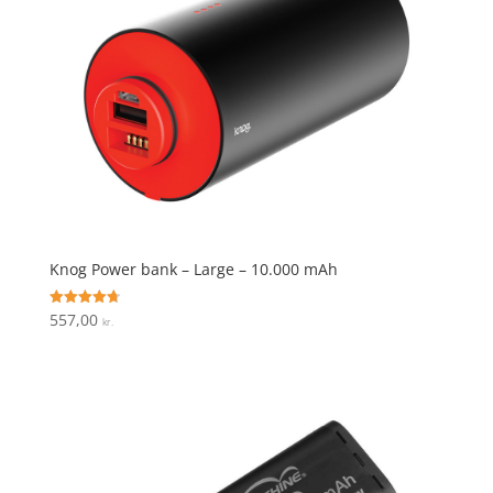
Knog Power bank – Large – 10.000 mAh
557,00
Vurderet
kr.
4.7
ud af 5