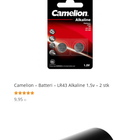
Camelion – Batteri – LR43 Alkaline 1,5v – 2 stk
9,95
Vurderet
kr.
5
ud af 5