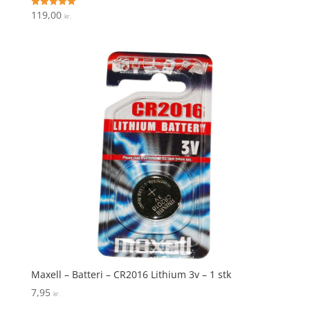
119,00
Vurderet
kr.
5
ud af 5
Maxell – Batteri – CR2016 Lithium 3v – 1 stk
7,95
kr.