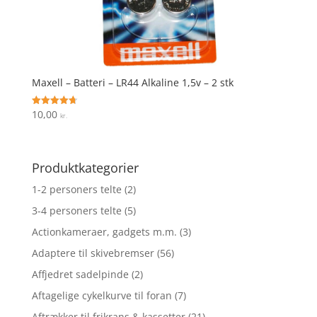
Maxell – Batteri – LR44 Alkaline 1,5v – 2 stk
10,00
Vurderet
kr.
4.7
ud af 5
Produktkategorier
1-2 personers telte
(2)
3-4 personers telte
(5)
Actionkameraer, gadgets m.m.
(3)
Adaptere til skivebremser
(56)
Affjedret sadelpinde
(2)
Aftagelige cykelkurve til foran
(7)
Aftrækker til frikrans & kassetter
(21)