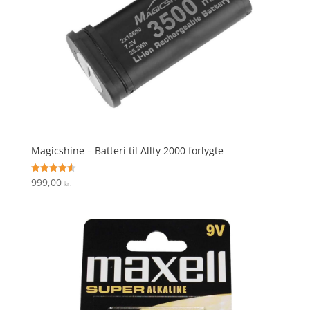
Magicshine – Batteri til Allty 2000 forlygte
999,00
Vurderet
kr.
4.6
ud af 5