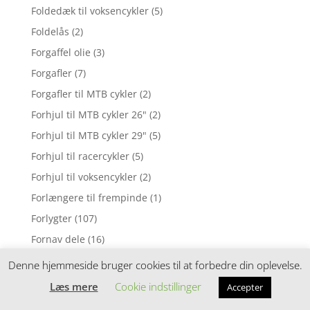
Foldedæk til voksencykler
(5)
Foldelås
(2)
Forgaffel olie
(3)
Forgafler
(7)
Forgafler til MTB cykler
(2)
Forhjul til MTB cykler 26"
(2)
Forhjul til MTB cykler 29"
(5)
Forhjul til racercykler
(5)
Forhjul til voksencykler
(2)
Forlængere til frempinde
(1)
Forlygter
(107)
Fornav dele
(16)
Fornav til MTB cykler
(4)
Denne hjemmeside bruger cookies til at forbedre din oplevelse.
Fornav til racercykler
(1)
Læs mere
Cookie indstillinger
Accepter
Fornav til voksencykler
(2)