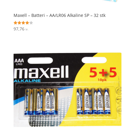
Maxell – Batteri – AA/LR06 Alkaline SP – 32 stk
97,76
Vurderet
kr.
4.1
ud af 5