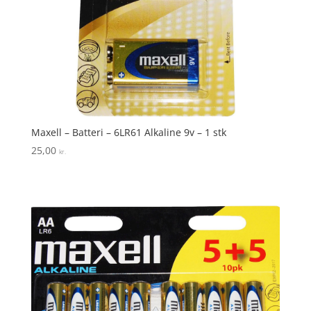
Maxell – Batteri – 6LR61 Alkaline 9v – 1 stk
25,00
kr.