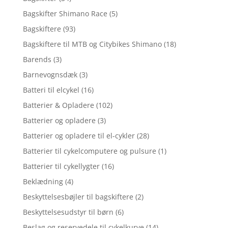
Bagskifter Shimano Race
(5)
Bagskiftere
(93)
Bagskiftere til MTB og Citybikes Shimano
(18)
Barends
(3)
Barnevognsdæk
(3)
Batteri til elcykel
(16)
Batterier & Opladere
(102)
Batterier og opladere
(3)
Batterier og opladere til el-cykler
(28)
Batterier til cykelcomputere og pulsure
(1)
Batterier til cykellygter
(16)
Beklædning
(4)
Beskyttelsesbøjler til bagskiftere
(2)
Beskyttelsesudstyr til børn
(6)
Beslag og reservedele til cykelkurve
(14)