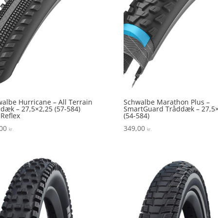
albe Hurricane – All Terrain
Schwalbe Marathon Plus –
dæk – 27,5×2,25 (57-584)
SmartGuard Tråddæk – 27,5×
 Reflex
(54-584)
,00
349,00
kr.
kr.