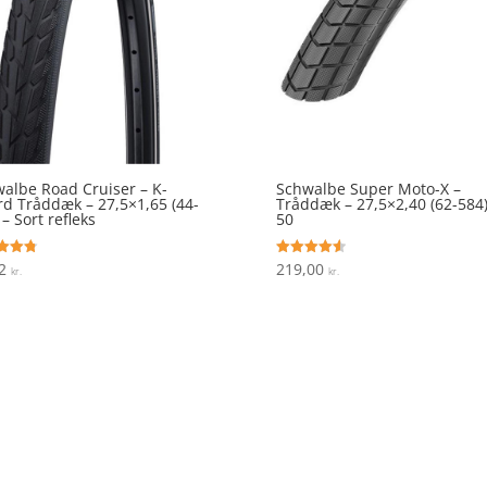
albe Road Cruiser – K-
Schwalbe Super Moto-X –
d Tråddæk – 27,5×1,65 (44-
Tråddæk – 27,5×2,40 (62-584)
 – Sort refleks
50
62
219,00
ret
Vurderet
kr.
kr.
4.6
 5
ud af 5