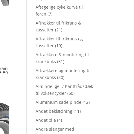
Aftagelige cykelkurve til
foran
(7)
Aftrækker til frikrans &
kassetter
(21)
Aftrækker til frikrans og
kassetter
(19)
Aftrækkere & montering til
krankboks
(31)
rain
Aftrækkere og montering til
E-50
krankboks
(30)
Almindelige- / Kanttrådsdæk
til voksencykler
(60)
Aluminium sadelpinde
(12)
Andet beklædning
(11)
Andet olie
(4)
Andre slanger med