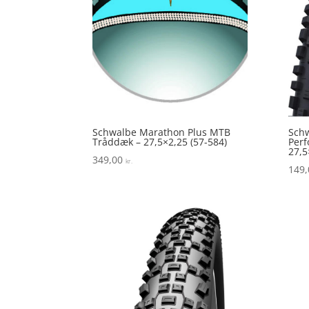
Schwalbe Marathon Plus MTB
Schw
Tråddæk – 27,5×2,25 (57-584)
Perf
27,5
349,00
kr.
149