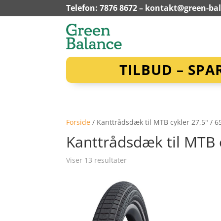
Telefon: 7876 8672 –
kontakt@green-ba
TILBUD – SPA
Forside
/ Kanttrådsdæk til MTB cykler 27,5" / 
Kanttrådsdæk til MTB c
Viser 13 resultater