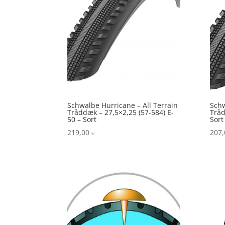
Schwalbe Hurricane – All Terrain
Schw
Tråddæk – 27,5×2,25 (57-584) E-
Tråd
50 – Sort
Sort
219,00
207
kr.