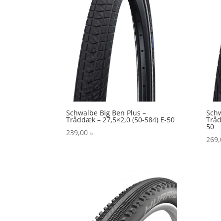
Schwalbe Big Ben Plus –
Schw
Tråddæk – 27,5×2,0 (50-584) E-50
Tråd
50
239,00
kr.
269