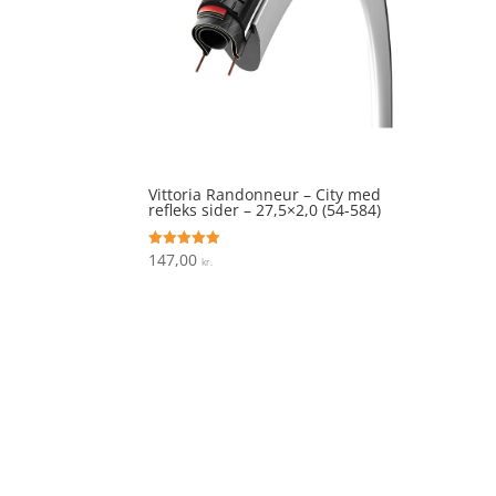
Vittoria Randonneur – City med
refleks sider – 27,5×2,0 (54-584)
147,00
Vurderet
kr.
5
ud af 5