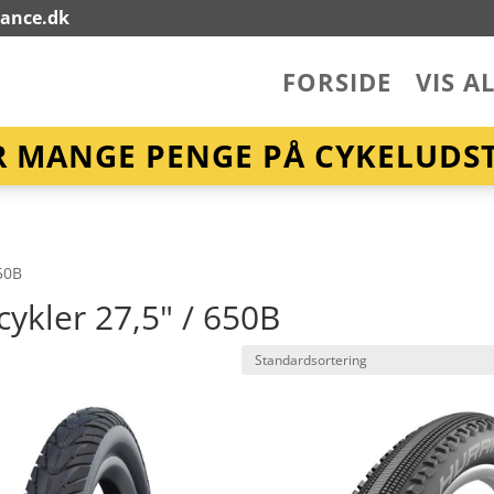
lance.dk
FORSIDE
VIS A
R MANGE PENGE PÅ CYKELUDST
650B
ykler 27,5" / 650B