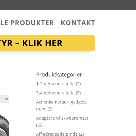
LLE PRODUKTER
KONTAKT
YR – KLIK HER
Produktkategorier
1-2 personers telte
(2)
3-4 personers telte
(5)
Actionkameraer, gadgets
m.m.
(3)
Adaptere til skivebremser
(56)
Affjedret sadelpinde
(2)