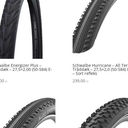
albe Energizer Plus –
Schwalbe Hurricane – All Ter
dæk – 27,5×2,00 (50-584) E-
Tråddæk – 27,5×2,0 (50-584) 
– Sort refleks
,00
239,00
kr.
kr.