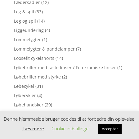
Lædersadler
(12)
Leg & spil
(33)
Leg og spil
(14)
Liggeunderlag
(4)
Lommelygter
(1)
Lommelygter & pandelamper
(7)
Loosefit cykelshorts
(14)
Løbebriller med faste linser / Fotokromiske linser
(1)
Løbebriller med styrke
(2)
Løbecykel
(31)
Løbecykler
(4)
Løbehandsker
(29)
Løbehjul
(9)
Denne hjemmeside bruger cookies til at forbedre din oplevelse.
Løbehjul til børn
(30)
Læs mere
Cookie indstillinger
Accepter
Løbehjul til junior/voksen
(2)