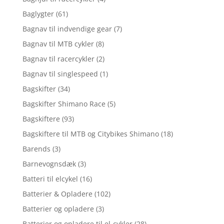
Baglygter
(61)
Bagnav til indvendige gear
(7)
Bagnav til MTB cykler
(8)
Bagnav til racercykler
(2)
Bagnav til singlespeed
(1)
Bagskifter
(34)
Bagskifter Shimano Race
(5)
Bagskiftere
(93)
Bagskiftere til MTB og Citybikes Shimano
(18)
Barends
(3)
Barnevognsdæk
(3)
Batteri til elcykel
(16)
Batterier & Opladere
(102)
Batterier og opladere
(3)
Batterier og opladere til el-cykler
(28)