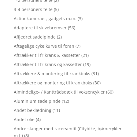
1-2 personers telte
(2)
3-4 personers telte
(5)
Actionkameraer, gadgets m.m.
(3)
Adaptere til skivebremser
(56)
Affjedret sadelpinde
(2)
Aftagelige cykelkurve til foran
(7)
Aftrækker til frikrans & kassetter
(21)
Aftrækker til frikrans og kassetter
(19)
Aftrækkere & montering til krankboks
(31)
Aftrækkere og montering til krankboks
(30)
Almindelige- / Kanttrådsdæk til voksencykler
(60)
Aluminium sadelpinde
(12)
Andet beklædning
(11)
Andet olie
(4)
Andre slanger med racerventil (Citybike, børnecykler
m.f.)
(8)