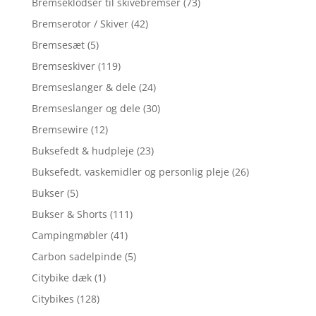
Bremseklodser til skivebremser
(73)
Bremserotor / Skiver
(42)
Bremsesæt
(5)
Bremseskiver
(119)
Bremseslanger & dele
(24)
Bremseslanger og dele
(30)
Bremsewire
(12)
Buksefedt & hudpleje
(23)
Buksefedt, vaskemidler og personlig pleje
(26)
Bukser
(5)
Bukser & Shorts
(111)
Campingmøbler
(41)
Carbon sadelpinde
(5)
Citybike dæk
(1)
Citybikes
(128)