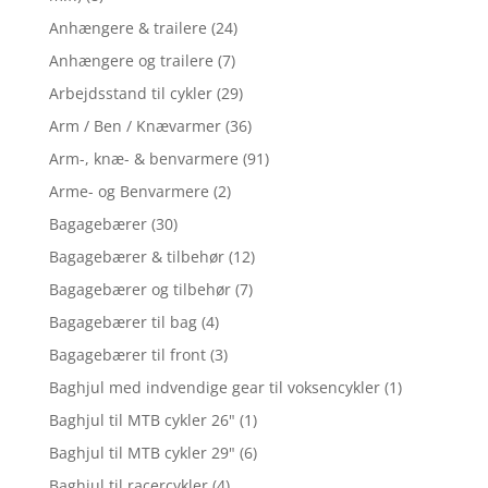
Anhængere & trailere
(24)
Anhængere og trailere
(7)
Arbejdsstand til cykler
(29)
Arm / Ben / Knævarmer
(36)
Arm-, knæ- & benvarmere
(91)
Arme- og Benvarmere
(2)
Bagagebærer
(30)
Bagagebærer & tilbehør
(12)
Bagagebærer og tilbehør
(7)
Bagagebærer til bag
(4)
Bagagebærer til front
(3)
Baghjul med indvendige gear til voksencykler
(1)
Baghjul til MTB cykler 26"
(1)
Baghjul til MTB cykler 29"
(6)
Baghjul til racercykler
(4)